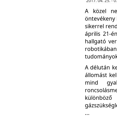
2017. 04. 25. -
A közel ne
öntevékeny k
sikerrel re
április 21-
hallgató ve
robotikáb
tudományok 
A délután k
állomást kel
mind gyak
roncsolás
különböző
gázszükségl
...