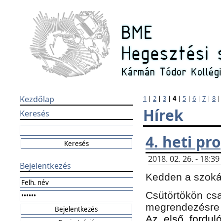
Kezdőlap
1
|
2
|
3
|
4
|
5
|
6
|
7
|
8
Hírek
Keresés
4. heti p
2018. 02. 26. - 18:
Bejelentkezés
Kedden a szokás
Csütörtökön csa
megrendezésre 
Az első forduló