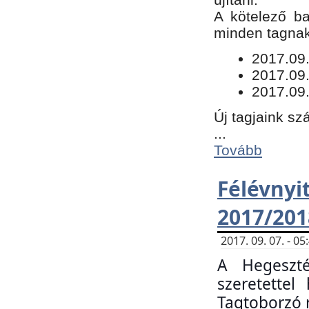
​A kötelező b
minden tagnak 
​2017.09
2017.09
2017.09.
Új tagjaink sz
...
Tovább
Félévn
2017/201
2017. 09. 07. - 
A Hegeszté
szeretette
Tagtoborzó 