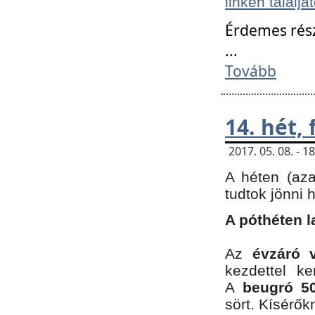
linken találjá
Érdemes rés
...
Tovább
14. hét,
2017. 05. 08. - 
A héten (az
tudtok jönni 
A póthéten l
Az
évzáró 
kezdettel k
A
beugró 50
sört. Kísérő