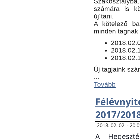
Szakosztályba.
számára is kö
újítani.
​A kötelező ba
minden tagnak m
​2018.02.
2018.02.
2018.02.1
Új tagjaink szá
...
Tovább
Félévn
2017/201
2018. 02. 02. - 20
A Hegeszté