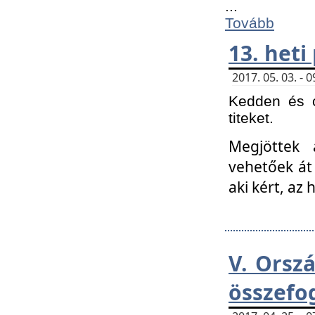
...
Tovább
13. heti
2017. 05. 03. -
Kedden és c
titeket.
Megjöttek 
vehetőek át
aki kért, az
V. Orsz
összefo