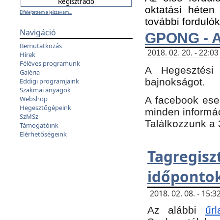
oktatási héten
Elfelejtettem a jelszavam...
további fordulók
Navigáció
GPONG - A
Bemutatkozás
2018. 02. 20. - 22:03
Hírek
Féléves programunk
A Hegesztési
Galéria
bajnokságot.
Eddigi programjaink
Szakmai anyagok
A facebook es
Webshop
Hegesztőgépeink
minden informáci
SzMSz
Találkozzunk a 3
Támogatóink
Elérhetőségeink
Tagregi
időpontok
2018. 02. 08. - 15
Az alábbi
űrl