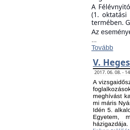
A Félévnyit
(1. oktatás
termében. G
Az eseményen
...
Tovább
V. Heges
2017. 06. 08. - 
A vizsgaidős
foglalkozás
meghívást ka
mi máris Nyár
Idén 5. alka
Egyetem, m
házigazdája.