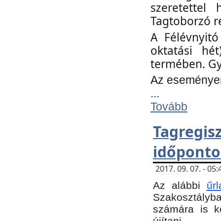
szeretettel
Tagtoborzó r
A Félévnyitó
oktatási hé
termében. Gy
Az eseményen 
...
Tovább
Tagregi
időponto
2017. 09. 07. - 0
Az alábbi
űr
Szakosztályba.
számára is k
újítani.