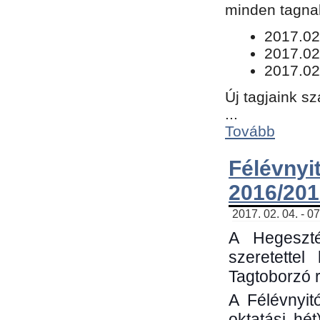
minden tagnak
​2017.02
2017.02
2017.02
Új tagjaink s
...
Tovább
Félévn
2016/201
2017. 02. 04. - 0
A Hegeszté
szeretette
Tagtoborzó 
A Félévnyit
oktatási hé