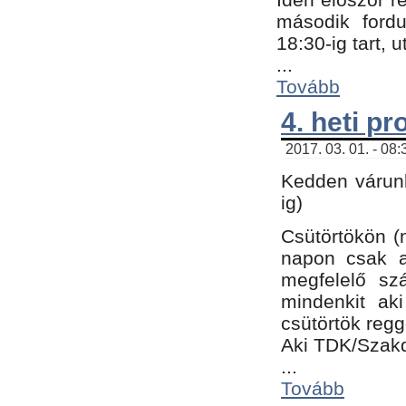
második fordu
18:30-ig tart,
...
Tovább
4. heti p
2017. 03. 01. - 08
Kedden várunk
ig)
Csütörtökön (
napon csak a
megfelelő sz
mindenkit ak
csütörtök regg
Aki TDK/Szak
...
Tovább