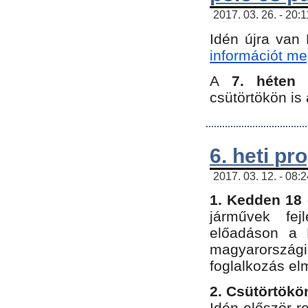
2017. 03. 26. - 20:
Idén újra van
információt meg
A
7. héten
csütörtökön is 
6. heti p
2017. 03. 12. - 08:
1. Kedden 18 
járművek fe
előadáson a 
magyarország
foglalkozás el
2. Csütörtökö
Idén először 