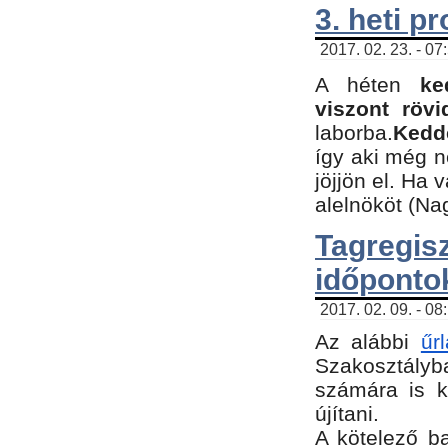
3. heti p
2017. 02. 23. - 07
A héten
ke
viszont rövi
laborba.
Kedde
így aki még 
jöjjön el. Ha 
alelnököt (Na
Tagreg
időponto
2017. 02. 09. - 08
Az alábbi
űr
Szakosztályba
számára is k
újítani.
​A kötelező b