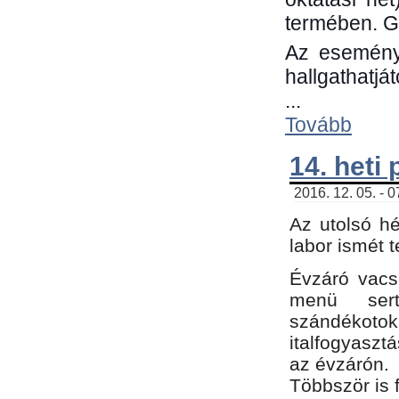
termében. G
Az eseménye
hallgathatjá
...
Tovább
14. heti
2016. 12. 05. - 
Az utolsó h
labor ismét 
Évzáró vacs
menü sert
szándékoto
italfogyaszt
az évzárón.
Többször is 