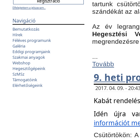
tartunk csütört
Elfelejtettem a jelszavam...
szándékát az a
Navigáció
Az év legran
Bemutatkozás
Hegesztési V
Hírek
Féléves programunk
megrendezésre 
Galéria
Eddigi programjaink
...
Szakmai anyagok
Webshop
Tovább
Hegesztőgépeink
9. heti p
SzMSz
Támogatóink
Elérhetőségeink
2017. 04. 09. - 20
Kabát rendelés
Idén újra va
információt meg
Csütörtökön:
A