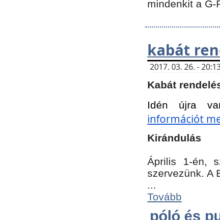
mindenkit a G-
kabát ren
2017. 03. 26. - 20
Kabát rendelé
Idén újra va
információt meg
Kirándulás
Április 1-én,
szervezünk. A 
...
Tovább
póló és pu