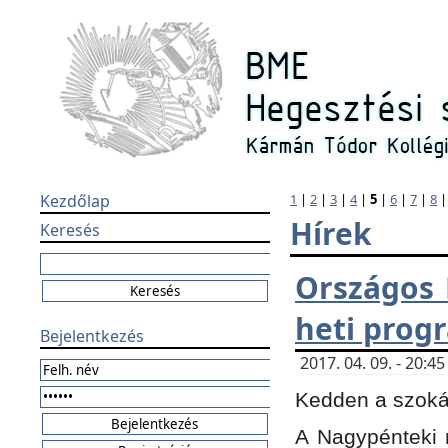
Kezdőlap
1
|
2
|
3
|
4
|
5
|
6
|
7
|
8
Hírek
Keresés
Országos 
heti prog
Bejelentkezés
2017. 04. 09. - 20:
Kedden a szokás
A Nagypénteki m