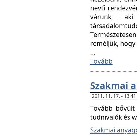
nevű rendezvén
várunk, aki
társadalomtud
Természetesen
reméljük, hogy
...
Tovább
Szakmai 
2011. 11. 17. - 13:
Tovább bővült 
tudnivalók és 
Szakmai anyag