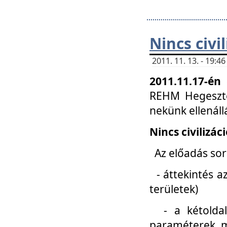
Nincs civi
2011. 11. 13. - 19:
2011.11.17-én
REHM Hegeszté
nekünk ellenál
Nincs civilizác
Az előadás sorá
- áttekintés az
területek)
- a kétoldali 
paraméterek, m