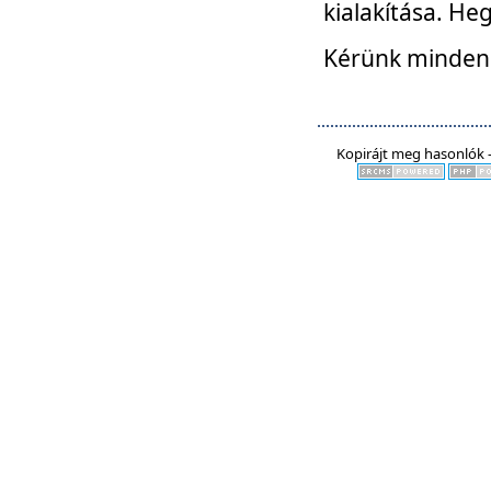
kialakítása. He
Kérünk mindenki
Kopirájt meg hasonlók -