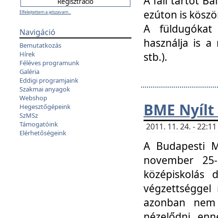
A fali tartót B
ezúton is köszö
Elfelejtettem a jelszavam...
A füldugókat
Navigáció
használja is a 
Bemutatkozás
Hírek
stb.).
Féléves programunk
Galéria
Eddigi programjaink
Szakmai anyagok
Webshop
BME Nyílt
Hegesztőgépeink
SzMSz
Támogatóink
2011. 11. 24. - 22:
Elérhetőségeink
A Budapesti 
november 25-
középiskolás d
végzettséggel
azonban nem 
nézelődni, enn