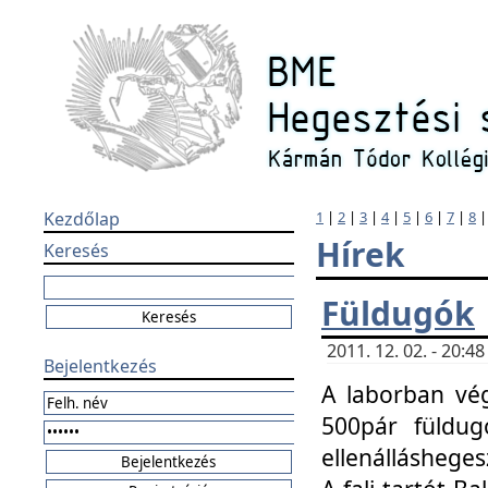
Kezdőlap
1
|
2
|
3
|
4
|
5
|
6
|
7
|
8
Hírek
Keresés
Füldugók
2011. 12. 02. - 20:
Bejelentkezés
A laborban vég
500pár füldugó
ellenállásheges