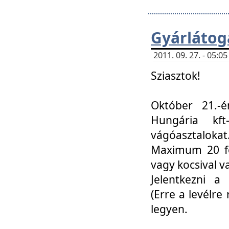
Gyárlátoga
2011. 09. 27. - 05:
Sziasztok!
Október 21.-é
Hungária kf
vágóasztalokat
Maximum 20 fő
vagy kocsival 
Jelentkezni a 
(Erre a levélre 
legyen.