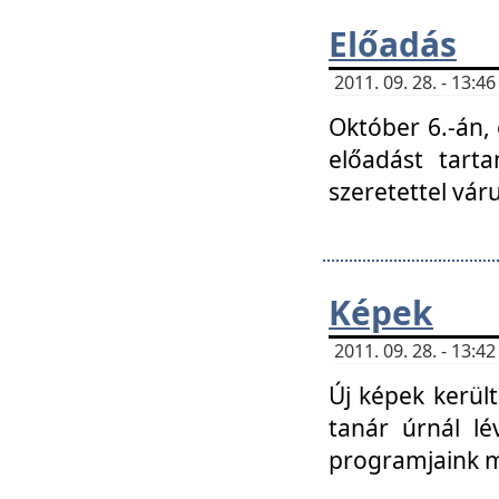
Előadás
2011. 09. 28. - 13:
Október 6.-án,
előadást tart
szeretettel vá
Képek
2011. 09. 28. - 13:
Új képek kerülte
tanár úrnál lé
programjaink m