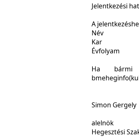
Jelentkezési ha
A jelentkezéshe
Név
Kar
Évfolyam
Ha bármi 
bmeheginfo(kuk
Simon Gergely
alelnök
Hegesztési Sza