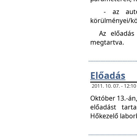
- az autóipa
körülményei/k
Az előadás
megtartva.
Előadás
2011. 10. 07. - 12:
Október 13.-án,
előadást tar
Hőkezelő labor