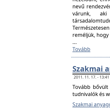
nevű rendezvén
várunk, aki
társadalomtud
Természetesen
reméljük, hogy
...
Tovább
Szakmai 
2011. 11. 17. - 13:
Tovább bővült 
tudnivalók és 
Szakmai anyag