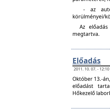
- az autóipa
körülményei/k
Az előadás
megtartva.
Előadás
2011. 10. 07. - 12:
Október 13.-án,
előadást tar
Hőkezelő labor