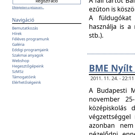
A fali tartót B
ezúton is köszö
Elfelejtettem a jelszavam...
A füldugókat
Navigáció
használja is a 
Bemutatkozás
Hírek
stb.).
Féléves programunk
Galéria
Eddigi programjaink
Szakmai anyagok
Webshop
BME Nyílt
Hegesztőgépeink
SzMSz
Támogatóink
2011. 11. 24. - 22:
Elérhetőségeink
A Budapesti 
november 25-
középiskolás d
végzettséggel
azonban nem 
nézelődni, enn