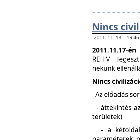
Nincs civi
2011. 11. 13. - 19:
2011.11.17-én
REHM Hegeszté
nekünk ellenál
Nincs civilizác
Az előadás sorá
- áttekintés az
területek)
- a kétoldali 
paraméterek, m