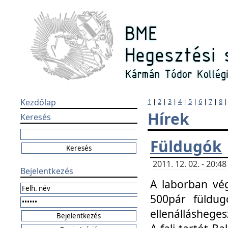
Kezdőlap
1
|
2
|
3
|
4
|
5
|
6
|
7
|
8
Hírek
Keresés
Füldugók
2011. 12. 02. - 20:
Bejelentkezés
A laborban vég
500pár füldugó
ellenállásheges