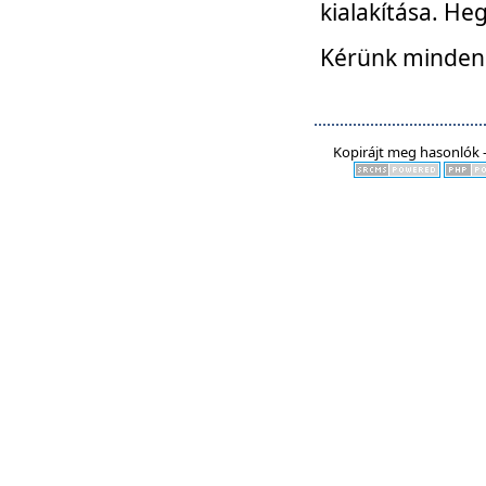
kialakítása. He
Kérünk mindenki
Kopirájt meg hasonlók -