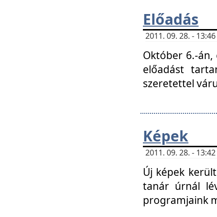
Előadás
2011. 09. 28. - 13:
Október 6.-án,
előadást tart
szeretettel vá
Képek
2011. 09. 28. - 13:
Új képek kerülte
tanár úrnál lé
programjaink m