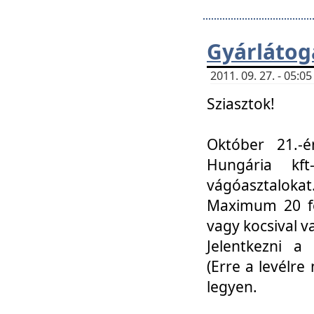
Gyárlátoga
2011. 09. 27. - 05:
Sziasztok!
Október 21.-é
Hungária kf
vágóasztalokat
Maximum 20 fő
vagy kocsival 
Jelentkezni a 
(Erre a levélre 
legyen.