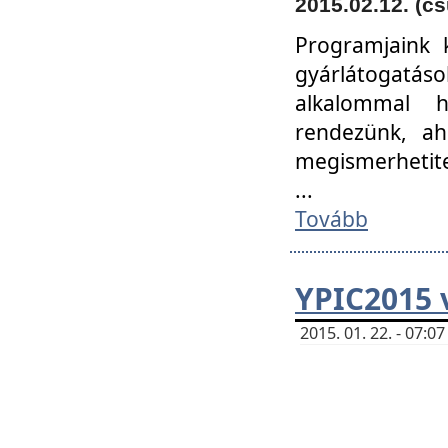
2015.02.12. (cs
Programjaink k
gyárlátogatáso
alkalommal h
rendezünk, ah
megismerhetite
...
Tovább
YPIC2015 
2015. 01. 22. - 07: