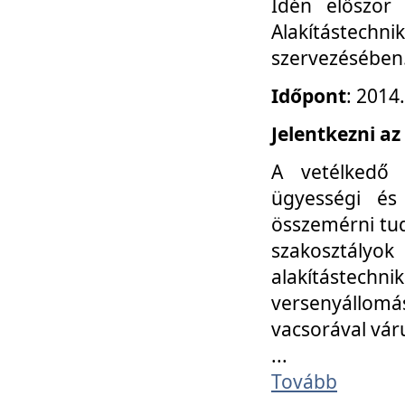
Idén először
Alakítástechni
szervezésében
Időpont
: 2014
Jelentkezni az
A vetélkedő 
ügyességi és
összemérni tud
szakosztályok 
alakítástec
versenyállom
vacsorával vár
...
Tovább