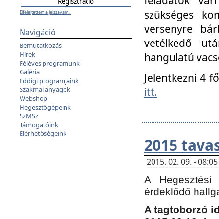
feladatok vá
szükséges kom
Elfelejtettem a jelszavam...
versenyre bár
Navigáció
vetélkedő ut
Bemutatkozás
Hírek
hangulatú vacso
Féléves programunk
Galéria
Jelentkezni 4 f
Eddigi programjaink
itt.
Szakmai anyagok
Webshop
Hegesztőgépeink
SzMSz
Támogatóink
Elérhetőségeink
2015 tavas
2015. 02. 09. - 08:
A Hegesztési 
érdeklődő hallg
A tagtoborzó i