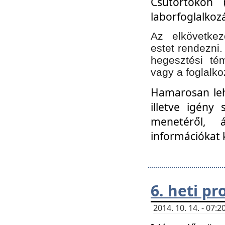
Csütörtökön 
laborfoglalkozá
Az elkövetke
estet rendezni
hegesztési té
vagy a foglalko
Hamarosan lehe
illetve igény
menetéről, á
információkat 
6. heti p
2014. 10. 14. - 07