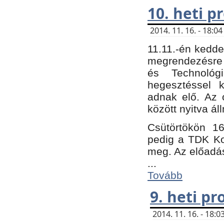
10. heti 
2014. 11. 16. - 18:
11.11.-én kedde
megrendezésre 
és Technológ
hegesztéssel k
adnak elő. Az o
között nyitva ál
Csütörtökön 16
pedig a TDK Kon
meg. Az előadá
...
Tovább
9. heti p
2014. 11. 16. - 18