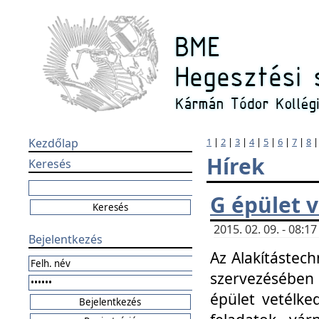
Kezdőlap
1
|
2
|
3
|
4
|
5
|
6
|
7
|
8
Hírek
Keresés
G épület 
2015. 02. 09. - 08:
Bejelentkezés
Az Alakítástech
szervezésében
épület vetélke