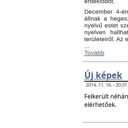
érdeklődőt.
December 4-én
állnak a hegesz
nyelvű estet sz
nyelven hallh
területeiről. A
...
Tovább
Új képek
2014. 11. 16. - 20:
Felkerült néhán
elérhetőek.