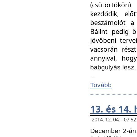
(csütörtökön
kezdődik, elő
beszámolót a 
Bálint pedig ö
jövőbeni terve
vacsorán részt
annyival, hogy
babgulyás lesz
...
Tovább
13. és 14.
2014. 12. 04. - 07:
December 2-án 