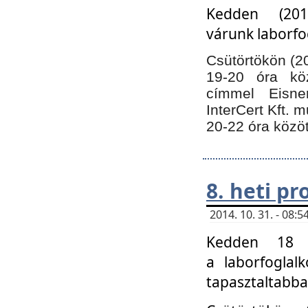
Kedden (201
várunk laborfo
Csütörtökön (20
19-20 óra kö
címmel Eisne
InterCert Kft. 
20-22 óra közöt
8. heti p
2014. 10. 31. - 08
Kedden 18 ó
a laborfoglal
tapasztaltabba