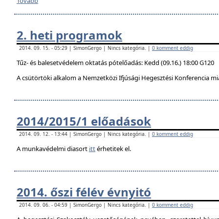
Tovább
2. heti programok
2014. 09. 15. - 05:29 | SimonGergo | Nincs kategória. |
0 komment eddig
Tűz- és balesetvédelem oktatás pótelőadás: Kedd (09.16.) 18:00 G120
A csütörtöki alkalom a Nemzetközi Ifjúsági Hegesztési Konferencia mi
2014/2015/1 előadások
2014. 09. 12. - 13:44 | SimonGergo | Nincs kategória. |
0 komment eddig
A munkavédelmi diasort
itt
érhetitek el.
2014. őszi félév évnyitó
2014. 09. 06. - 04:59 | SimonGergo | Nincs kategória. |
0 komment eddig