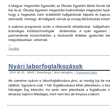
A Magyar Hegesztési Egyesület, az Óbudai Egyetem Bánki Donát Gé
Kar és az Óbudai Egyetem Hegesztési Szakműhelye Hegesztési Nyári 
hogy a hegesztés iránt érdeklődő hallgatóknak képzési és kapcso
szervezők mintegy 40 hallgatót várnak az ország felsőoktatási intéz
A szakmai programok során a résztvevők előadásokat hallgathat
különleges kötéstechnológiák áttekintése. A nyári egyetem 
partnereknek köszönhetően a résztvevők érdekes gyakorlati b
megoldásokban vehetnek
...
Tovább
Nyári laborfoglalkozások
2014. 06. 02. - 08:49 | SimonGergo | Nincs kategória. |
0 komment eddig
Aki szeretne nyáron is laborfoglalkozásra járni, az mindig írja be m
találtok. Egyszerre csak 1 hét foglalkozásaira lehet jelentkezni, a k
hétvégén fog kikerülni. Ha senki nem jelentkezik a foglalkozás na
elmarad, bejönni felesleges, mert nem lesz aki kinyissa a labort.