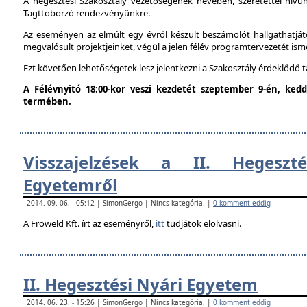
A hegesztési Szakosztály vezetőségének nevében, szeretettel hív
Tagttoborzó rendezvényünkre.
Az eseményen az elmúlt egy évről készült beszámolót hallgathatjáto
megvalósult projektjeinket, végül a jelen félév programtervezetét ism
Ezt követően lehetőségetek lesz jelentkezni a Szakosztály érdeklődő 
A Félévnyitó 18:00-kor veszi kezdetét szeptember 9-én, ke
termében.
Visszajelzések a II. Hegeszt
Egyetemről
2014. 09. 06. - 05:12 | SimonGergo | Nincs kategória. |
0 komment eddig
A Froweld Kft. írt az eseményről,
itt
tudjátok elolvasni.
II. Hegesztési Nyári Egyetem
2014. 06. 23. - 15:26 | SimonGergo | Nincs kategória. |
0 komment eddig