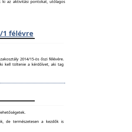
k ki az aktivitási pontokat, utólagos
/1 félévre
zakosztály 2014/15-ös őszi félévére.
kell töltenie a kérdőívet, aki tag
 lehetőségetek.
juk, de természetesen a kezdők is