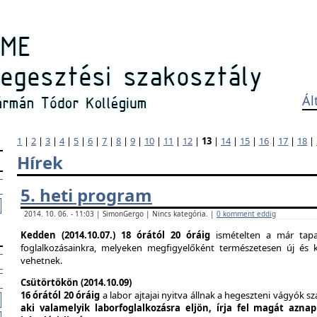
Ál
1
|
2
|
3
|
4
|
5
|
6
|
7
|
8
|
9
|
10
|
11
|
12
|
13
|
14
|
15
|
16
|
17
|
18
|
Hírek
5. heti program
2014. 10. 06. - 11:03 | SimonGergo | Nincs kategória. |
0 komment eddig
Kedden (2014.10.07.)
18 órától 20 óráig
ismételten a már tapas
foglalkozásainkra, melyeken megfigyelőként természetesen új és k
vehetnek.
Csütörtökön (2014.10.09)
16 órától 20 óráig
a labor ajtajai nyitva állnak a hegeszteni vágyók s
aki valamelyik laborfoglalkozásra eljön, írja fel magát azna