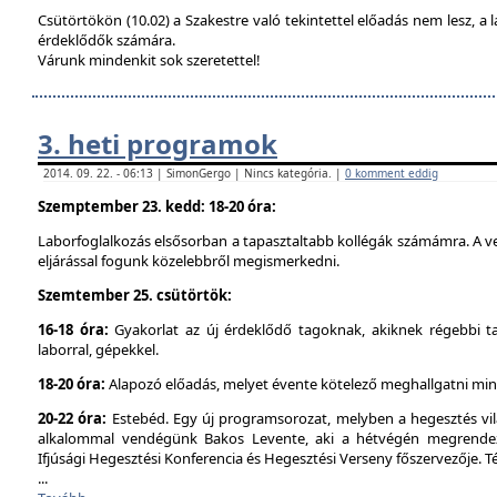
Csütörtökön (10.02) a Szakestre való tekintettel előadás nem lesz, a l
érdeklődők számára.
Várunk mindenkit sok szeretettel!
3. heti programok
2014. 09. 22. - 06:13 | SimonGergo | Nincs kategória. |
0 komment eddig
Szemptember 23. kedd: 18-20 óra:
Laborfoglalkozás elsősorban a tapasztaltabb kollégák számámra. A ve
eljárással fogunk közelebbről megismerkedni.
Szemtember 25. csütörtök:
16-18 óra:
Gyakorlat az új érdeklődő tagoknak, akiknek régebbi t
laborral, gépekkel.
18-20 óra:
Alapozó előadás, melyet évente kötelező meghallgatni min
20-22 óra:
Estebéd. Egy új programsorozat, melyben a hegesztés vilá
alkalommal vendégünk Bakos Levente, aki a hétvégén megrendez
Ifjúsági Hegesztési Konferencia és Hegesztési Verseny főszervezője. 
...