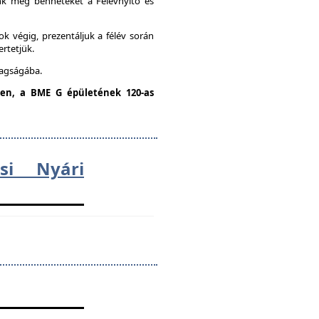
unk meg benneteket a Félévnyitó és
k végig, prezentáljuk a félév során
ertetjük.
tagságába.
dden, a BME G épületének 120-as
ési Nyári