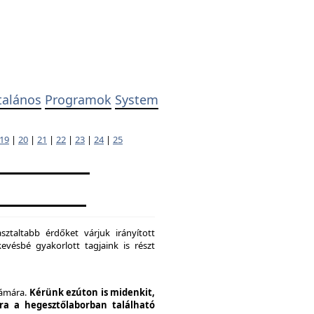
talános
Programok
System
19
|
20
|
21
|
22
|
23
|
24
|
25
ztaltabb érdőket várjuk irányított
evésbé gyakorlott tagjaink is részt
zámára.
Kérünk ezúton is midenkit,
pra a hegesztőlaborban található