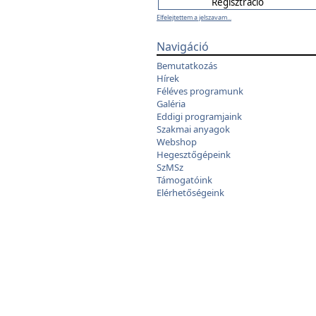
Elfelejtettem a jelszavam...
Navigáció
Bemutatkozás
Hírek
Féléves programunk
Galéria
Eddigi programjaink
Szakmai anyagok
Webshop
Hegesztőgépeink
SzMSz
Támogatóink
Elérhetőségeink