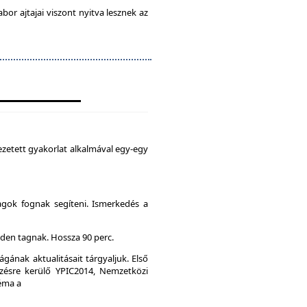
abor ajtajai viszont nyitva lesznek az
zetett gyakorlat alkalmával egy-egy
agok fognak segíteni. Ismerkedés a
den tagnak. Hossza 90 perc.
gának aktualitásait tárgyaljuk. Első
ésre kerülő YPIC2014, Nemzetközi
Téma a