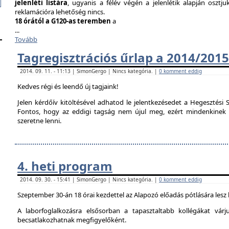
jelenléti listára
, ugyanis a félév végén a jelenlétik alapján osztju
reklamációra lehetőség nincs.
18 órától a G120-as teremben
a
...
Tovább
Tagregisztrációs űrlap a 2014/2015
2014. 09. 11. - 11:13 | SimonGergo | Nincs kategória. |
0 komment eddig
Kedves régi és leendő új tagjaink!
Jelen kérdőív kitöltésével adhatod le jelentkezésedet a Hegesztési S
Fontos, hogy az eddigi tagság nem újul meg, ezért mindenkinek ki 
szeretne lenni.
4. heti program
2014. 09. 30. - 15:41 | SimonGergo | Nincs kategória. |
0 komment eddig
Szeptember 30-án 18 órai kezdettel az Alapozó előadás pótlására lesz
A laborfoglalkozásra elsősorban a tapasztaltabb kollégákat vár
becsatlakozhatnak megfigyelőként.