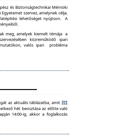
pész és Biztonságtechnikai Mérnöki
Egyetemet szervez, amelynek célja,
latépítési lehetőséget nyújtson. A
ményeiből.
nak meg, amelyek kiemelt témája a
szervezésében közreműködő ipari
emutatókon, valós ipari probléma
itt
agát az aktuális táblázatba, amit
övetkező hét beosztása az előtte való
pján 14:00-ig, akkor a foglalkozás