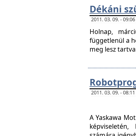
Dékáni sz
2011. 03. 09. - 09:
Holnap, márci
függetlenül a h
meg lesz tartva
Robotpro
2011. 03. 09. - 08:
A Yaskawa Moto
képviseletén, 
számára igényb