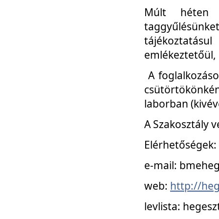
Múlt héten 
taggyűlésünke
tájékoztatásul
emlékeztetőül, a
A foglalkozáso
csütörtökönké
laborban (kivév
A Szakosztály v
Elérhetőségek:
e-mail: bmehe
web:
http://he
levlista: hege