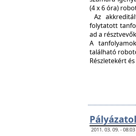
(4 x 6 óra) ro
Az akkreditál
folytatott tan
ad a résztvevő
A tanfolyamok
található robot
Részletekért és
Pályázato
2011. 03. 09. - 08: