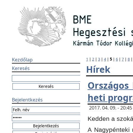
Kezdőlap
1
|
2
|
3
|
4
|
5
|
6
|
7
|
8
Hírek
Keresés
Országos 
heti prog
Bejelentkezés
2017. 04. 09. - 20:
Kedden a szokás
A Nagypénteki m