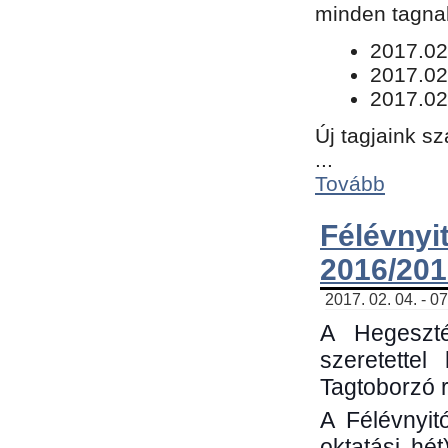
minden tagnak
​2017.02
2017.02
2017.02
Új tagjaink s
...
Tovább
Félévn
2016/201
2017. 02. 04. - 0
A Hegeszté
szeretette
Tagtoborzó 
A Félévnyit
oktatási hé