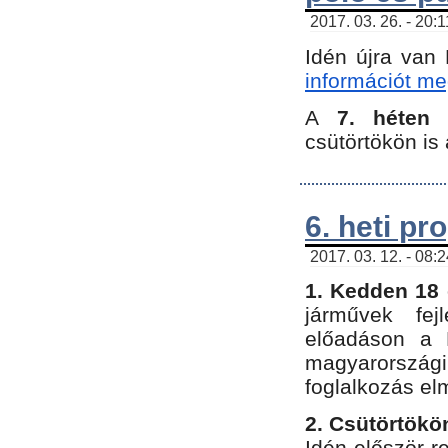
2017. 03. 26. - 20:
Idén újra van
információt meg
A
7. héten
csütörtökön is 
6. heti p
2017. 03. 12. - 08:
1. Kedden 18 
járművek fe
előadáson a 
magyarország
foglalkozás el
2. Csütörtökö
Idén először 