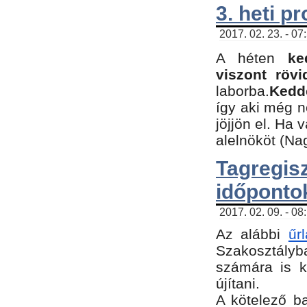
3. heti p
2017. 02. 23. - 07
A héten
ke
viszont rövi
laborba.
Kedde
így aki még 
jöjjön el. Ha 
alelnököt (Na
Tagreg
időponto
2017. 02. 09. - 08
Az alábbi
űr
Szakosztályba
számára is k
újítani.
​A kötelező b