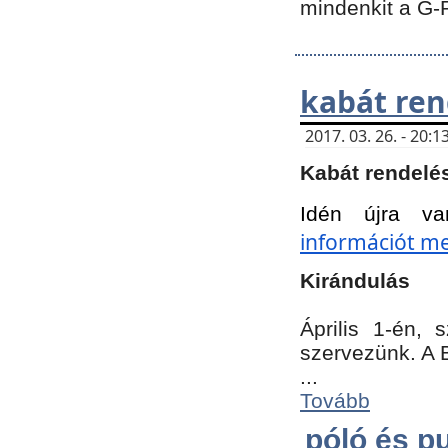
mindenkit a G-
kabát ren
2017. 03. 26. - 20
Kabát rendelé
Idén újra va
információt meg
Kirándulás
Április 1-én,
szervezünk. A 
...
Tovább
póló és pu