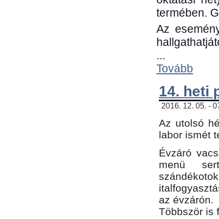
termében. G
Az eseménye
hallgathatjá
...
Tovább
14. heti
2016. 12. 05. - 
Az utolsó h
labor ismét 
Évzáró vacs
menü sert
szándékoto
italfogyaszt
az évzárón.
Többször is 