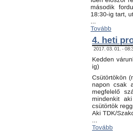
második fordu
18:30-ig tart,
...
Tovább
4. heti p
2017. 03. 01. - 08
Kedden várunk
ig)
Csütörtökön (
napon csak a
megfelelő sz
mindenkit ak
csütörtök regg
Aki TDK/Szak
...
Tovább