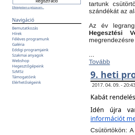
tartunk csütört
Elfelejtettem a jelszavam...
szándékát az a
Navigáció
Az év legran
Bemutatkozás
Hegesztési V
Hírek
Féléves programunk
megrendezésre 
Galéria
Eddigi programjaink
...
Szakmai anyagok
Webshop
Tovább
Hegesztőgépeink
9. heti p
SzMSz
Támogatóink
Elérhetőségeink
2017. 04. 09. - 20
Kabát rendelés
Idén újra va
információt meg
Csütörtökön:
A