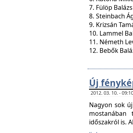
7. Fülöp Balázs
8. Steinbach Á
9. Krizsán Tam
10. Lammel Ba
11. Németh Le
12. Bebők Balá
Új fényké
2012. 03. 10. - 09
Nagyon sok új 
mostanában t
időszakról is. A