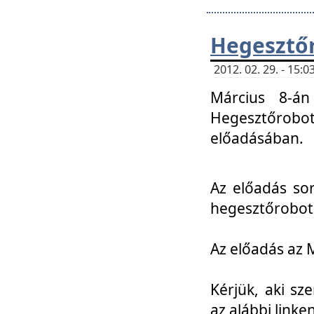
Hegesztőr
2012. 02. 29. - 15:
Március 8-án
Hegesztőrobo
előadásában.
Az előadás so
hegesztőroboto
Az előadás az 
Kérjük, aki sz
az alábbi linken