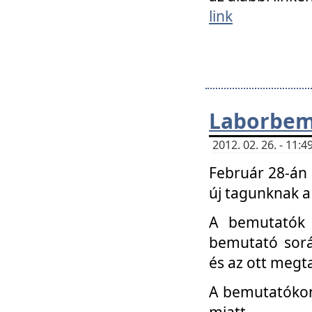
link
Laborbem
2012. 02. 26. - 11:
Február 28-án
új tagunknak a
A bemutatók 
bemutató sorá
és az ott megta
A bemutatókon 
miatt.