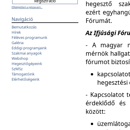
hegesztő sza
Elfelejtettem a jelszavam...
ezért egyhangú
Navigáció
Fórumát.
Bemutatkozás
Az Ifjúsági Fóru
Hírek
Féléves programunk
Galéria
- A magyar m
Eddigi programjaink
mérnök hallgat
Szakmai anyagok
Webshop
fórumot biztosí
Hegesztőgépeink
SzMSz
kapcsolat
Támogatóink
Elérhetőségeink
hegesztési 
- Kapcsolatot t
érdeklődő és 
között:
üzemlátoga