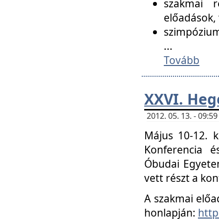
szakmai r
előadások, 
szimpózium
...
Tovább
XXVI. Heg
2012. 05. 13. - 09:
Május 10-12. k
Konferencia é
Óbudai Egyetem
vett részt a ko
A szakmai előa
honlapján:
http