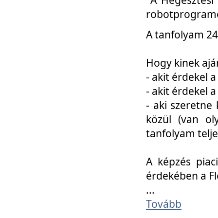
robotprogramo
A tanfolyam 24
Hogy kinek ajá
- akit érdekel 
- akit érdekel
- aki szeretne 
közül (van ol
tanfolyam telje
A képzés piac
érdekében a F
...
Tovább