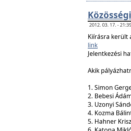
Közösségi
2012. 03. 17. - 21
Kiírásra kerül
link
Jelentkezési ha
Akik pályázhat
1. Simon Gerge
2. Bebesi Ádá
3. Uzonyi Sánd
4. Kozma Bálin
5. Hahner Kris
6. Katona Mikl