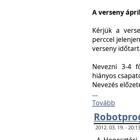
A verseny ápril
Kérjük a vers
perccel jelenje
verseny időtar
Nevezni 3-4 f
hiányos csapat
Nevezés előze
...
Tovább
Robotpro
2012. 03. 19. - 20:
A Hegesztési S