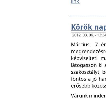
link
Körök na
2012. 03. 06. - 13
Március 7.-
megrendezésre
képviselteti 
látogasson ki 
szakosztályt, b
fontos a jó ha
erősebb közöss
Várunk mindenk