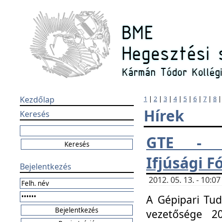
Kezdőlap
1
|
2
|
3
|
4
|
5
|
6
|
7
|
8
Hírek
Keresés
GTE - H
Ifjúsági 
Bejelentkezés
2012. 05. 13. - 10:
A Gépipari Tu
vezetősége 20