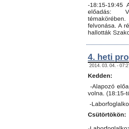
-18:15-19:45
előadás: Vo
témakörében.
felvonása. A 
hallották Szako
4. heti p
2014. 03. 04. - 07:
Kedden:
-Alapozó előa
volna. (18:15-
-Laborfoglalk
Csütörtökön:
-Laborfoglalko