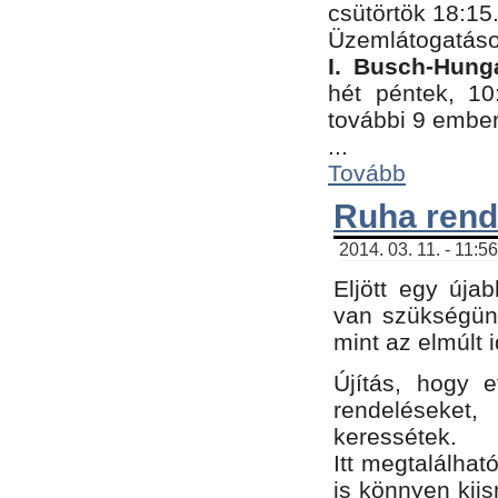
csütörtök 18:15
Üzemlátogatáso
I. Busch-Hung
hét péntek, 10
további 9 embe
...
Tovább
Ruha rend
2014. 03. 11. - 11:5
Eljött egy úja
van szükségünk
mint az elmúlt
Újítás, hogy e
rendelések
keressétek.
Itt megtalálhat
is könnyen kii