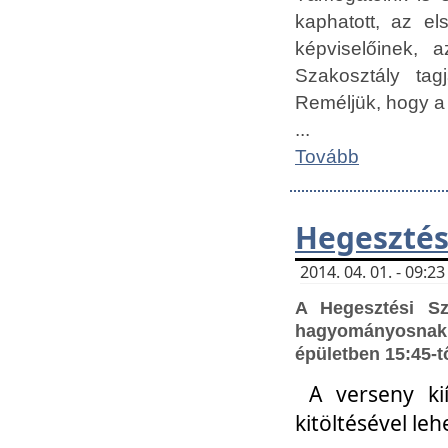
kaphatott, az e
képviselőinek,
Szakosztály tag
Reméljük, hogy a
...
Tovább
Hegesztés
2014. 04. 01. - 09:
A Hegesztési S
hagyományosnak 
épületben 15:45-t
A verseny ki
kitöltésével leh