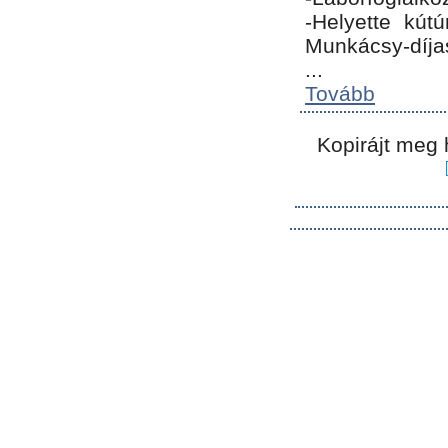
-Helyette kút
Munkácsy-díja
...
Tovább
Kopirájt meg 