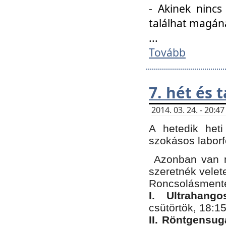
- Akinek nincs
találhat magán
...
Tovább
7. hét és 
2014. 03. 24. - 20:
A hetedik heti
szokásos labor
Azonban van n
szeretnék velet
Roncsolásmente
I. Ultrahang
csütörtök, 18:15
II. Röntgensug