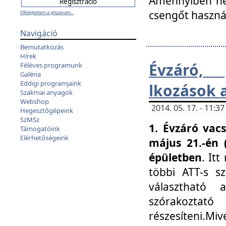
Amennyiben nem
csengőt haszná
Elfelejtettem a jelszavam...
Navigáció
Bemutatkozás
Hírek
Évzáró, 
Féléves programunk
Galéria
Eddigi programjaink
lkozások 
Szakmai anyagok
Webshop
2014. 05. 17. - 11:
Hegesztőgépeink
SzMSz
1. Évzáró vac
Támogatóink
Elérhetőségeink
május 21.-én 
épületben
. It
többi ATT-s sz
választható 
szórakoztató
részesíteni.Miv