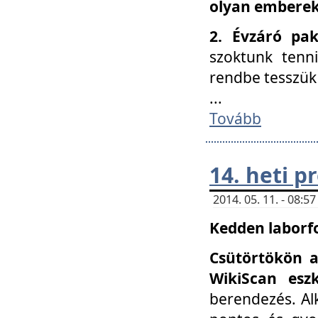
olyan embereke
2. Évzáró pa
szoktunk tenn
rendbe tesszü
...
Tovább
14. heti 
2014. 05. 11. - 08:
Kedden laborfo
Csütörtökön a
WikiScan eszk
berendezés. Al