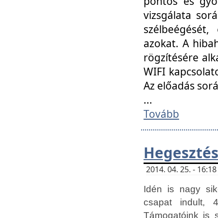
pontos és gyor
vizsgálata so
szélbeégését, 
azokat. A hibah
rögzítésére alk
WIFI kapcsolat
Az előadás sor
...
Tovább
Hegesztés
2014. 04. 25. - 16:
Idén is nagy sik
csapat indult, 
Támogatóink is 