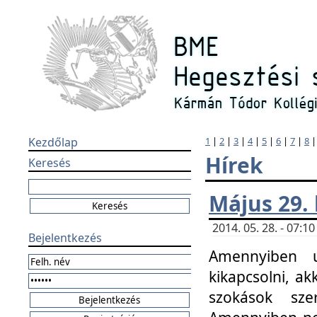
Kezdőlap
1
|
2
|
3
|
4
|
5
|
6
|
7
|
8
Hírek
Keresés
Május 29.
2014. 05. 28. - 07:
Bejelentkezés
Amennyiben u
kikapcsolni, ak
szokások sze