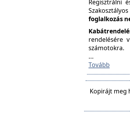
Regisztrálni 
Szakosztályos
foglalkozás n
Kabátrendelé
rendelésére v
számotokra.
...
Tovább
Kopirájt meg 