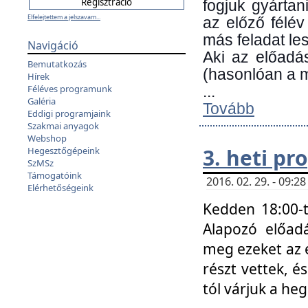
fogjuk gyártan
Elfelejtettem a jelszavam...
az előző félév
más feladat les
Navigáció
Aki az előadá
Bemutatkozás
(hasonlóan a
Hírek
Féléves programunk
...
Galéria
Tovább
Eddigi programjaink
Szakmai anyagok
Webshop
3. heti p
Hegesztőgépeink
SzMSz
Támogatóink
2016. 02. 29. - 09:
Elérhetőségeink
Kedden 18:00-t
Alapozó előad
meg ezeket az 
részt vettek, é
tól várjuk a he