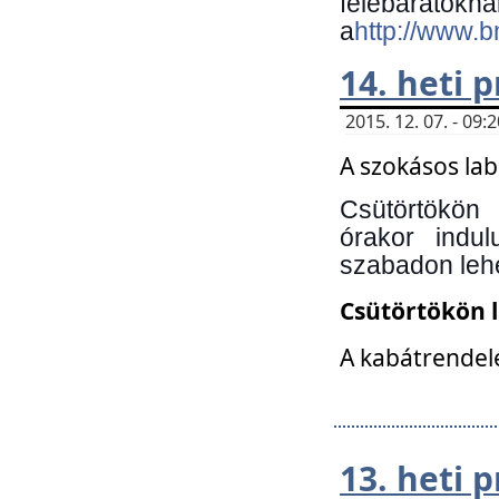
felebará
a
http://www.
14. heti
2015. 12. 07. - 09
A szokásos la
Csütörtökön
órakor indu
szabadon lehe
Csütörtökön 
A kabátrendelé
13. heti