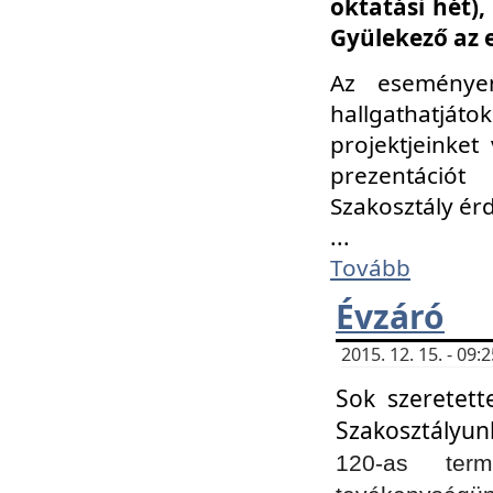
oktatási hét)
Gyülekező az 
Az eseménye
hallgathatjáto
projektjeinket
prezentációt
Szakosztály ér
...
Tovább
Évzáró
2015. 12. 15. - 09
Sok szeretett
Szakosztályun
120-as ter