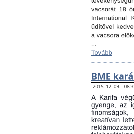
tevékenységünk
vacsorát 18 ó
International 
üdítővel kedv
a vacsora elők
...
Tovább
BME kará
2015. 12. 09. - 08
A Karifa vég
gyenge, az i
finomságok,
kreatívan let
reklámozzá