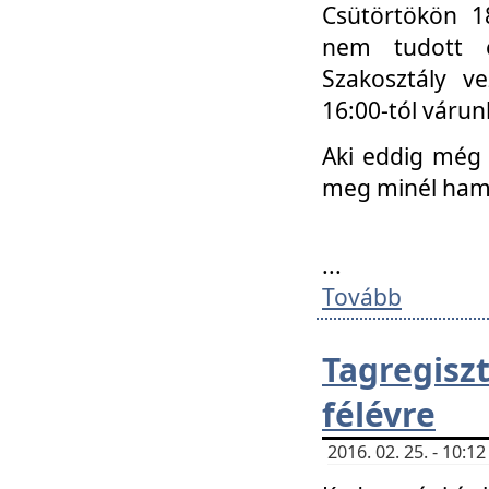
Csütörtökön 18
nem tudott e
Szakosztály v
16:00-tól váru
Aki eddig még 
meg minél ham
...
Tovább
Tagregis
félévre
2016. 02. 25. - 10: