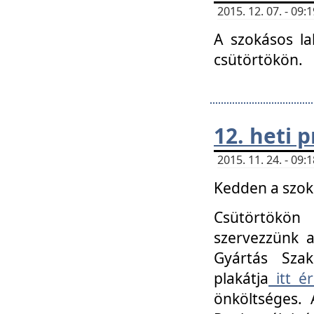
2015. 12. 07. - 09
A szokásos la
csütörtökön.
12. heti
2015. 11. 24. - 09
Kedden a szoká
Csütörtökö
szervezzünk a
Gyártás Szak
plakátja
itt ér
önköltséges. 