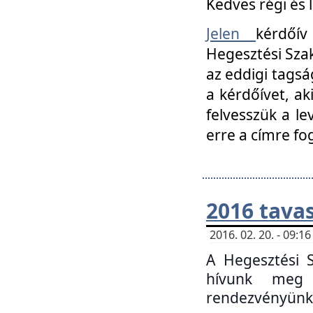
Kedves régi és 
Jelen
kérdőív
Hegesztési Szak
az eddigi tagsá
a kérdőívet, ak
felvesszük a le
erre a címre fo
2016 tavas
2016. 02. 20. - 09:
A Hegesztési S
hívunk meg 
rendezvényünk