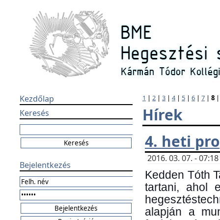
Kezdőlap
1
|
2
|
3
|
4
|
5
|
6
|
7
|
8
Hírek
Keresés
4. heti p
2016. 03. 07. - 07:
Bejelentkezés
Kedden Tóth Ta
tartani, ahol
hegesztéstechn
alapján a mun