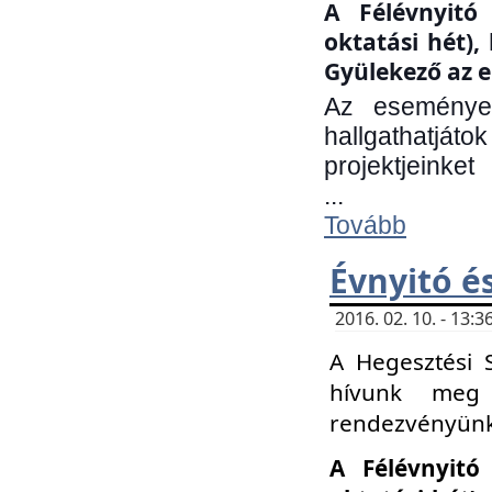
A Félévnyitó 
oktatási hét)
Gyülekező az e
Az eseményen
hallgathatjáto
projektjeinket
...
Tovább
Évnyitó é
2016. 02. 10. - 13
A Hegesztési 
hívunk meg 
rendezvényünk
A Félévnyitó