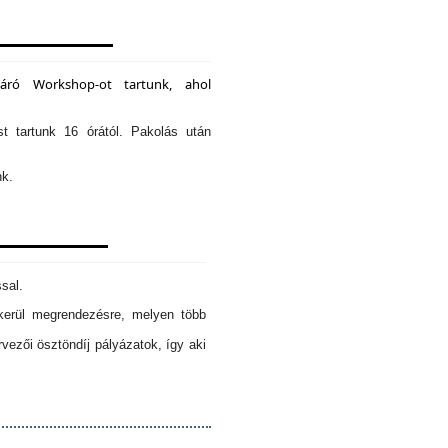
záró Workshop-ot tartunk, ahol
st tartunk 16 órától. Pakolás után
nk.
sal.
erül megrendezésre, melyen több
ezői ösztöndíj pályázatok, így aki