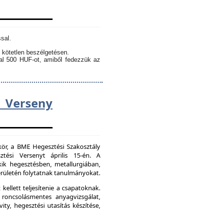
sal.
 kötetlen beszélgetésen.
kal 500 HUF-ot, amiből fedezzük az
Verseny
kör, a BME Hegesztési Szakosztály
tési Versenyt április 15-én. A
ik hegesztésben, metallurgiában,
ületén folytatnak tanulmányokat.
kellett teljesítenie a csapatoknak.
 roncsolásmentes anyagvizsgálat,
ity, hegesztési utasítás készítése,