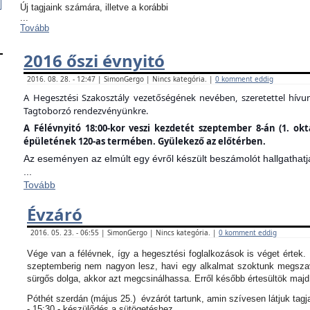
Új tagjaink számára, illetve a korábbi
...
Tovább
2016 őszi évnyitó
2016. 08. 28. - 12:47 | SimonGergo | Nincs kategória. |
0 komment eddig
A Hegesztési Szakosztály vezetőségének nevében, szeretettel hív
Tagtoborzó rendezvényünkre.
A Félévnyitó 18:00-kor veszi kezdetét szeptember 8-án (1. ok
épületének 120-as termében. Gyülekező az előtérben.
Az eseményen az elmúlt egy évről készült beszámolót hallgathatj
...
Tovább
Évzáró
2016. 05. 23. - 06:55 | SimonGergo | Nincs kategória. |
0 komment eddig
Vége van a félévnek, így a hegesztési foglalkozások is véget értek
szeptemberig nem nagyon lesz, havi egy alkalmat szoktunk megszav
sürgős dolga, akkor azt megcsinálhassa. Erről később értesültök maj
Póthét szerdán (május 25.) évzárót tartunk, amin szívesen látjuk tagj
- 15:30 - készülődés a sütögetéshez