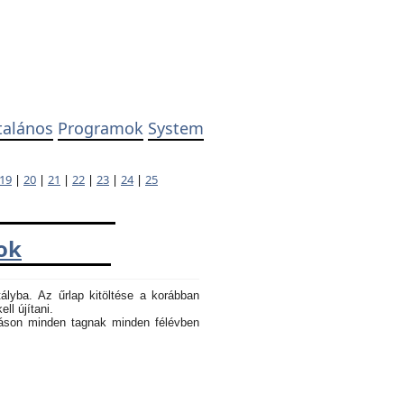
talános
Programok
System
19
|
20
|
21
|
22
|
23
|
24
|
25
ok
tályba. Az űrlap kitöltése a korábban
ll újítani.
atáson minden tagnak minden félévben