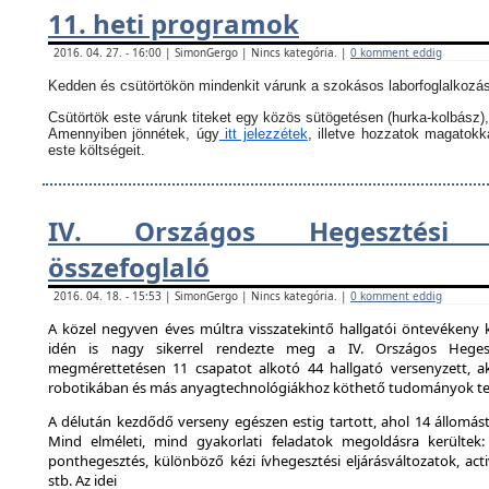
11. heti programok
2016. 04. 27. - 16:00 | SimonGergo | Nincs kategória. |
0 komment eddig
Kedden és csütörtökön mindenkit várunk a szokásos laborfoglalkozás
Csütörtök este várunk titeket egy közös sütögetésen (hurka-kolbász),
Amennyiben jönnétek, úgy
itt jelezzétek
, illetve hozzatok magatok
este költségeit.
IV. Országos Hegesztési 
összefoglaló
2016. 04. 18. - 15:53 | SimonGergo | Nincs kategória. |
0 komment eddig
A közel negyven éves múltra visszatekintő hallgatói öntevékeny 
idén is nagy sikerrel rendezte meg a IV. Országos Hegesz
megmérettetésen 11 csapatot alkotó 44 hallgató versenyzett, ak
robotikában és más anyagtechnológiákhoz köthető tudományok ter
A délután kezdődő verseny egészen estig tartott, ahol 14 állomást 
Mind elméleti, mind gyakorlati feladatok megoldásra kerültek:
ponthegesztés, különböző kézi ívhegesztési eljárásváltozatok, activ
stb. Az idei