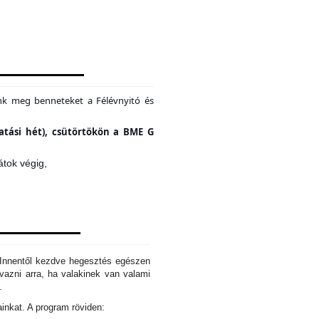
unk meg benneteket a Félévnyitó és
tatási hét), csütörtökön a BME G
átok végig,
. Innentől kezdve hegesztés egészen
azni arra, ha valakinek van valami
d.
ainkat. A program röviden: