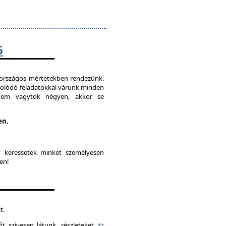
6
t országos mértetekben rendezünk.
solódó feladatokkal várunk minden
 nem vagytok négyen, akkor se
en.
y keressetek minket személyesen
en!
t.
t szívesen látunk. részleteket
itt