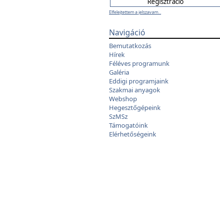
Elfelejtettem a jelszavam...
Navigáció
Bemutatkozás
Hírek
Féléves programunk
Galéria
Eddigi programjaink
Szakmai anyagok
Webshop
Hegesztőgépeink
SzMSz
Támogatóink
Elérhetőségeink