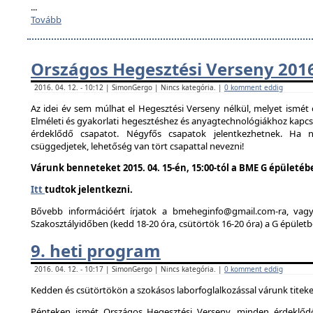
...
Tovább
Országos Hegesztési Verseny 201
2016. 04. 12. - 10:12 | SimonGergo | Nincs kategória. |
0 komment eddig
Az idei év sem múlhat el Hegesztési Verseny nélkül, melyet ismé
Elméleti és gyakorlati hegesztéshez és anyagtechnológiákhoz kapc
érdeklődő csapatot. Négyfős csapatok jelentkezhetnek. Ha
csüggedjetek, lehetőség van tört csapattal nevezni!
Várunk benneteket 2015. 04. 15-én, 15:00-tól a BME G épületéb
Itt
tudtok jelentkezni.
Bővebb információért írjatok a bmeheginfo@gmail.com-ra, vag
Szakosztályidőben (kedd 18-20 óra, csütörtök 16-20 óra) a G épületb
9. heti program
2016. 04. 12. - 10:17 | SimonGergo | Nincs kategória. |
0 komment eddig
Kedden és csütörtökön a szokásos laborfoglalkozással várunk titeke
Pénteken ismét Országos Hegesztési Verseny, minden érdeklődő