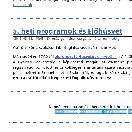
találhattok
.
5. heti programok és Előhúsvét
2016. 03. 15. - 19:43 | SimonGergo | Nincs kategória. |
0 komment eddig
Csütörtökön a szokásos laborfoglalkozással várunk titeket.
Március 24-én 17:30-tól
előrehozott Húsvétot
szervezünk
a G épül
a Gyártás Szakosztály is képviselteti magát. Az esemény pla
regisztrációhoz kötött, és önköltséges, ami tartalmazza a vacsorát é
pénzt befizetni Siminél lehet a Szakosztályos foglalkozások alatt
ezen a csütörtökön hegesztési foglalkozás nem lesz.
Kopirájt meg hasonlók - hegesztes.ktk.bme.hu -