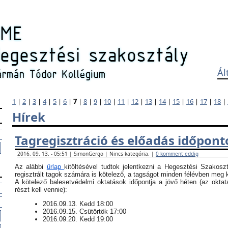
Ál
1
|
2
|
3
|
4
|
5
|
6
|
7
|
8
|
9
|
10
|
11
|
12
|
13
|
14
|
15
|
16
|
17
|
18
|
Hírek
Tagregisztráció és előadás időpont
2016. 09. 13. - 05:51 | SimonGergo | Nincs kategória. |
0 komment eddig
Az alábbi
űrlap
kitöltésével tudtok jelentkezni a Hegesztési Szakosz
regisztrált tagok számára is kötelező, a tagságot minden félévben meg ke
​A kötelező balesetvédelmi oktatások időpontja a jövő héten (az okt
részt kell vennie):
​2016.09.13. Kedd 18:00
2016.09.15. Csütörtök 17:00
2016.09.20. Kedd 19:00