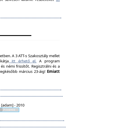
etben. A 3 ATT-s Szakosztály mellet
kátja
itt érhető el.
A program
s némi frissítőt. Regisztrálni és a
, legkésőbb március 23-áig!
Emiatt
 [adam] - 2010