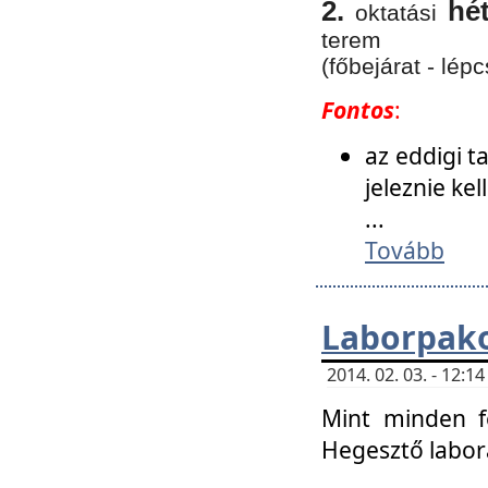
2.
hé
oktatási
terem
(főbejárat - lépc
Fontos
:
az eddigi 
jeleznie ke
...
Tovább
Laborpako
2014. 02. 03. - 12:
Mint minden f
Hegesztő labor