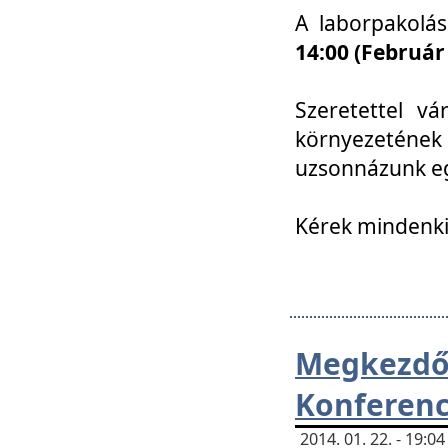
A laborpakolá
14:00 (Február
Szeretettel vá
környezetének
uzsonnázunk eg
Kérek mindenki
Megkezd
Konferenc
2014. 01. 22. - 19: