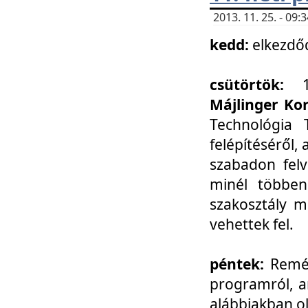
2013. 11. 25. - 09
kedd:
elkezdő
csütörtök:
Májlinger Ko
Technológia 
felépítéséről,
szabadon felv
minél többen
szakosztály m
vehettek fel.
péntek:
Remél
programról, a
alábbiakban ol