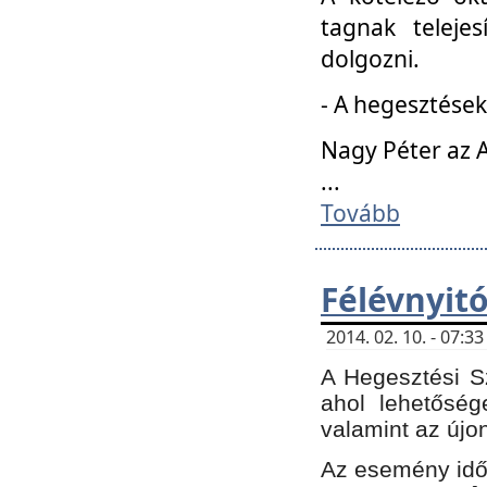
tagnak teleje
dolgozni.
- A hegesztések
Nagy Péter az A
...
Tovább
Félévnyit
2014. 02. 10. - 07:
A Hegesztési Sz
ahol lehetőség
valamint az újo
Az esemény időp