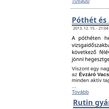
Tovább
Póthét és
2013. 12. 15. - 21:
A póthéten he
vizsgaidőszak
következő félé
jönni hegesztge
Viszont egy nag
az
Évzáró Vacs
minden aktív ta
...
Tovább
Rutin gyá