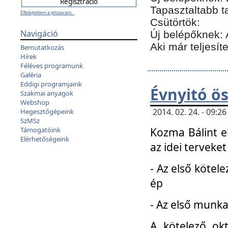
Tapasztaltabb t
Elfelejtettem a jelszavam...
Csütörtök:
Navigáció
Új belépőknek: 
Aki már teljesít
Bemutatkozás
Hírek
Féléves programunk
Galéria
Eddigi programjaink
Évnyitó ö
Szakmai anyagok
Webshop
2014. 02. 24. - 09:
Hegesztőgépeink
SzMSz
Kozma Bálint el
Támogatóink
Elérhetőségeink
az idei terveket
- Az első kötele
ép
- Az első munka
A kötelező ok