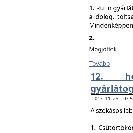
1.
Rutin gyárlá
a dolog, tölts
Mindenképpen 
2.
Megjöttek
...
Tovább
12. h
gyárlátog
2013. 11. 26. - 07
A szokásos lab
1. Csütörtökö