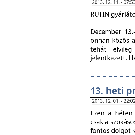
2013. 12. 11. - 07
RUTIN gyárláto
December 13.-á
onnan közös a
tehát elvile
jelentkezett. H
13. heti 
2013. 12. 01. - 22
Ezen a héten
csak a szokáso
fontos dolgot 