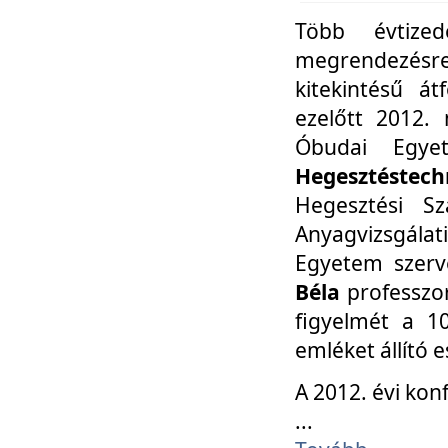
Több évtize
megrendezésr
kitekintésű á
ezelőtt 2012.
Óbudai Egy
Hegesztéstechn
Hegesztési Sz
Anyagvizsgála
Egyetem szerv
Béla
professzor
figyelmét a 10
emléket állító
A 2012. évi ko
...