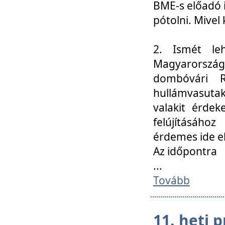
BME-s előadó i
pótolni. Mivel 
2. Ismét le
Magyarország
dombóvári R
hullámvasuta
valakit érdek
felújításáh
érdemes ide el
Az időpontra
...
Tovább
11. heti