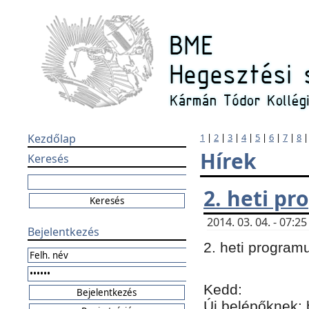
Kezdőlap
1
|
2
|
3
|
4
|
5
|
6
|
7
|
8
Hírek
Keresés
2. heti p
2014. 03. 04. - 07:
Bejelentkezés
2. heti program
Kedd:
Új belépőknek: 