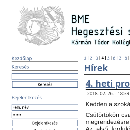
Kezdőlap
1
|
2
|
3
|
4
|
5
|
6
|
7
|
8
Hírek
Keresés
4. heti p
2018. 02. 26. - 18:
Bejelentkezés
Kedden a szokás
Csütörtökön csa
megrendezésre 
Az első forduló