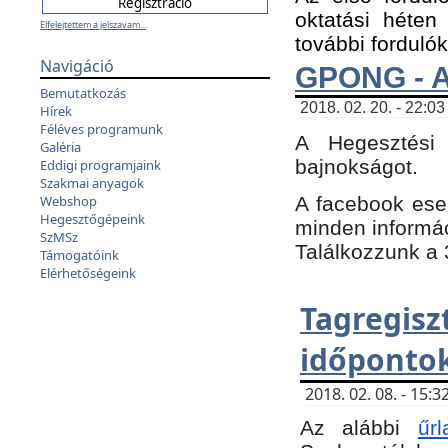
oktatási héten
Elfelejtettem a jelszavam...
további fordulók
Navigáció
GPONG - A
Bemutatkozás
2018. 02. 20. - 22:03
Hírek
Féléves programunk
A Hegesztési
Galéria
bajnokságot.
Eddigi programjaink
Szakmai anyagok
A facebook es
Webshop
Hegesztőgépeink
minden informáci
SzMSz
Találkozzunk a 3
Támogatóink
Elérhetőségeink
Tagregi
időpontok
2018. 02. 08. - 15
Az alábbi
űrl