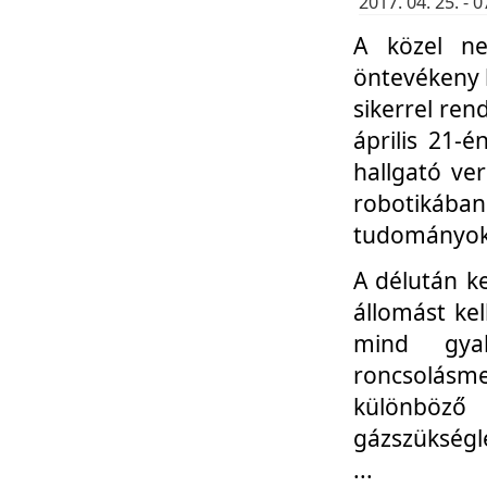
2017. 04. 25. -
A közel ne
öntevékeny k
sikerrel re
április 21-
hallgató ve
robotikáb
tudományok 
A délután k
állomást kel
mind gyak
roncsolás
különböző
gázszükségl
...