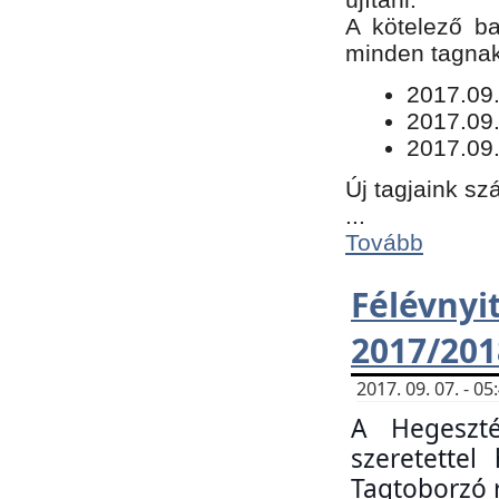
​A kötelező b
minden tagnak 
​2017.09
2017.09
2017.09.
Új tagjaink sz
...
Tovább
Félévn
2017/201
2017. 09. 07. - 
A Hegeszté
szeretette
Tagtoborzó 