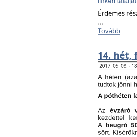
linken találjá
Érdemes rés
...
Tovább
14. hét,
2017. 05. 08. - 
A héten (az
tudtok jönni 
A póthéten l
Az
évzáró 
kezdettel k
A
beugró 50
sört. Kísérő