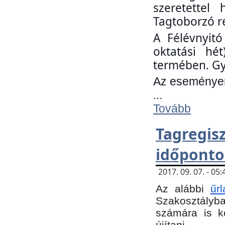
szeretettel
Tagtoborzó r
A Félévnyitó
oktatási hé
termében. Gy
Az eseményen 
...
Tovább
Tagregi
időponto
2017. 09. 07. - 0
Az alábbi
űr
Szakosztályba.
számára is k
újítani.