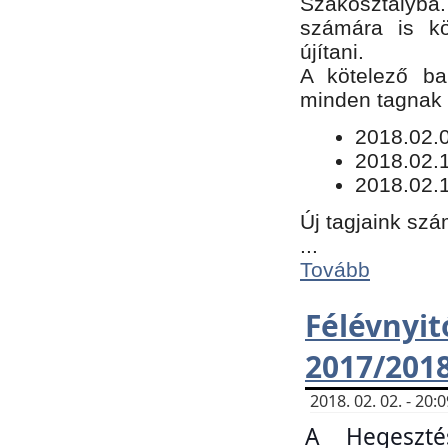
Szakosztályba.
számára is kö
újítani.
​A kötelező ba
minden tagnak m
​2018.02.
2018.02.
2018.02.1
Új tagjaink szá
...
Tovább
Félévn
2017/201
2018. 02. 02. - 20
A Hegeszté