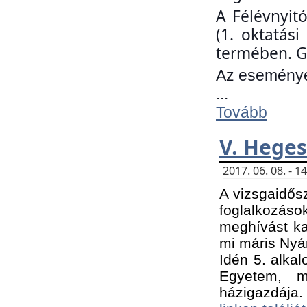
A Félévnyit
(1. oktatás
termében. G
Az eseményen
...
Tovább
V. Heges
2017. 06. 08. - 
A vizsgaidős
foglalkozás
meghívást ka
mi máris Nyár
Idén 5. alka
Egyetem, m
házigazdája.