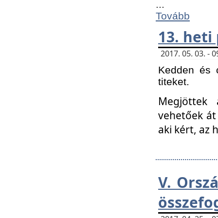
...
Tovább
13. heti
2017. 05. 03. -
Kedden és c
titeket.
Megjöttek 
vehetőek át
aki kért, az
V. Orsz
összefo