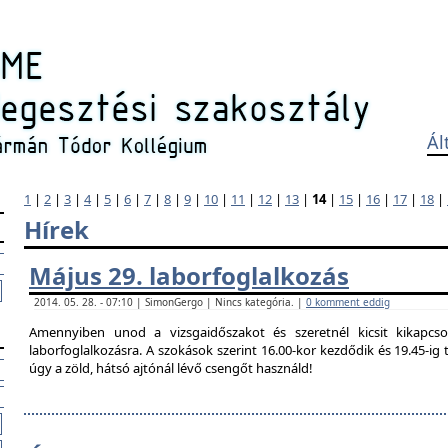
Ál
1
|
2
|
3
|
4
|
5
|
6
|
7
|
8
|
9
|
10
|
11
|
12
|
13
|
14
|
15
|
16
|
17
|
18
|
Hírek
Május 29. laborfoglalkozás
2014. 05. 28. - 07:10 | SimonGergo | Nincs kategória. |
0 komment eddig
Amennyiben unod a vizsgaidőszakot és szeretnél kicsit kikapcso
laborfoglalkozásra. A szokások szerint 16.00-kor kezdődik és 19.45-i
úgy a zöld, hátsó ajtónál lévő csengőt használd!