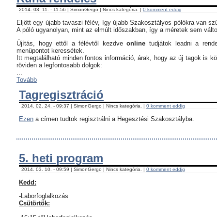
2014. 03. 11. - 11:56 | SimonGergo | Nincs kategória. |
0 komment eddig
Eljött egy újabb tavaszi félév, így újabb Szakosztályos pólókra van sz
A póló ugyanolyan, mint az elmúlt időszakban, így a méretek sem vált
Újítás, hogy ettől a félévtől kezdve
online
tudjátok leadni a rend
menüpontot keressétek.
Itt megtalálható minden fontos információ, árak, hogy az új tagok is 
röviden a legfontosabb dolgok:
...
Tovább
Tagregisztráció
2014. 02. 24. - 09:37 | SimonGergo | Nincs kategória. |
0 komment eddig
Ezen
a címen tudtok regisztrálni a Hegesztési Szakosztályba.
5. heti program
2014. 03. 10. - 09:59 | SimonGergo | Nincs kategória. |
0 komment eddig
Kedd:
-Laborfoglalkozás
Csütörtök: