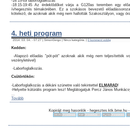
-16:15-től laborfoglalkozás
-18:15-19:45 Az érdeklődőket várja a G120as teremben egy előa
ívhegesztés témakörében. Ez a szokásos bevezető előadássorozat
kötelező, de azoknak akik még nem hallották Szakosztályon, vagy órar
4. heti program
2014. 03. 04. - 07:27 | SimonGergo | Nincs kategória. |
0 komment eddig
Kedden:
-Alapozó előadás "pót-pót" azoknak akik még nem teljesítették vo
vezényletével)
-Laborfoglalkozás.
Csütörtökön:
-Laborfoglalkozás a dékáni szünetre való tekintettel
ELMARAD
!
-Helyette kútúrális program lesz! Meglátogatjuk Percz János Munkác
...
Tovább
Kopirájt meg hasonlók - hegesztes.ktk.bme.hu -