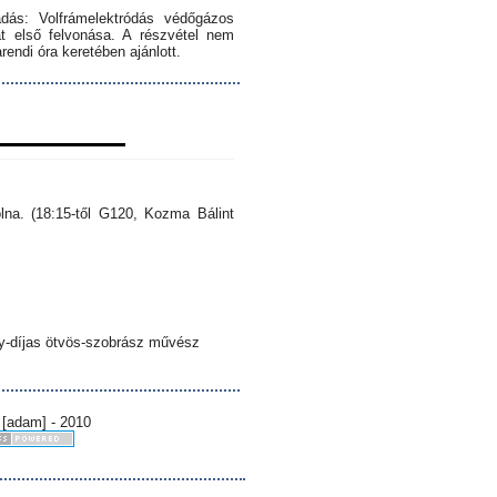
dás: Volfrámelektródás védőgázos
 első felvonása. A részvétel nem
endi óra keretében ajánlott.
lna. (18:15-től G120, Kozma Bálint
sy-díjas ötvös-szobrász művész
 [adam] - 2010