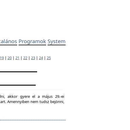
talános
Programok
System
19
|
20
|
21
|
22
|
23
|
24
|
25
lni, akkor gyere el a május 29.-ei
g tart. Amennyiben nem tudsz bejönni,