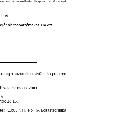
ányosnak mondható Hegesztési Versenyt
lehet.
magának csapattársakat. Ha ott
aborfoglalkozásokon kívül más program
k veletek megosztani.
15.
rtök 18:15.
ntek, 10:05 KTK elől. (Alakítástechnika