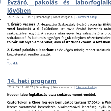
Évzáró, pakolás és laborfogla​
jövőben
2014. 05. 17. - 11:37 | SimonGergo | Nincs kategória. |
0 komment eddig
1. Évzáró vacsora
: A Hegesztési Szakosztály évzáró vacsorája
május
veszi kezdetét a G épületben
. Itt rövid évzáró beszédek utá
szakosztállyal együtt. A vacsora után egyénileg választható a prog
szórakoztató és kulturális egységet fogjuk előnyben részesíteni.Mivel
tól várunk olyan embereket, akik részt tudnak venni a főzésben
2. Évzáró pakolás a laborban
: Félév végén mindig rendet szoktunk
készleteinket, rendbe tesszük
...
Tovább
14. heti program
2014. 05. 11. - 08:57 | SimonGergo | Nincs kategória. |
0 komment eddig
Kedden laborfoglalkozás lesz a szokásos menetrenddel.
Csütörtökön a Cloos fog egy bemutatót tartani 17:00-tól a Wik
lézeres varratmérő berendezés. Alkalmazásával lehetőség nyílik 