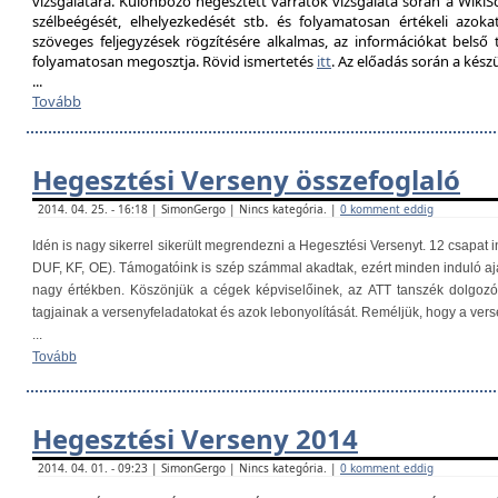
vizsgálatára. Különböző hegesztett varratok vizsgálata során a Wik
szélbeégését, elhelyezkedését stb. és folyamatosan értékeli azokat
szöveges feljegyzések rögzítésére alkalmas, az információkat belső
folyamatosan megosztja. Rövid ismertetés
itt
. Az előadás során a kés
...
Tovább
Hegesztési Verseny összefoglaló
2014. 04. 25. - 16:18 | SimonGergo | Nincs kategória. |
0 komment eddig
Idén is nagy sikerrel sikerült megrendezni a Hegesztési Versenyt. 12 csapat i
DUF, KF, OE). Támogatóink is szép számmal akadtak, ezért minden induló aj
nagy értékben. Köszönjük a cégek képviselőinek, az ATT tanszék dolgoz
tagjainak a versenyfeladatokat és azok lebonyolítását. Reméljük, hogy a ver
...
Tovább
Hegesztési Verseny 2014
2014. 04. 01. - 09:23 | SimonGergo | Nincs kategória. |
0 komment eddig