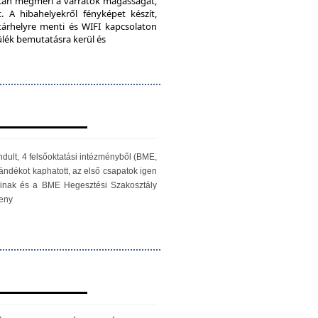
iScan megméri a varratok magasságát,
. A hibahelyekről fényképet készít,
 tárhelyre menti és WIFI kapcsolaton
zülék bemutatásra kerül és
ndult, 4 felsőoktatási intézményből (BME,
ándékot kaphatott, az első csapatok igen
óinak és a BME Hegesztési Szakosztály
seny