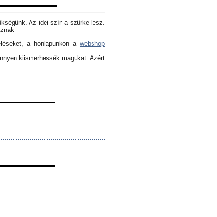
ükségünk. Az idei szín a szürke lesz.
oznak.
eléseket, a honlapunkon a
webshop
könnyen kiismerhessék magukat. Azért