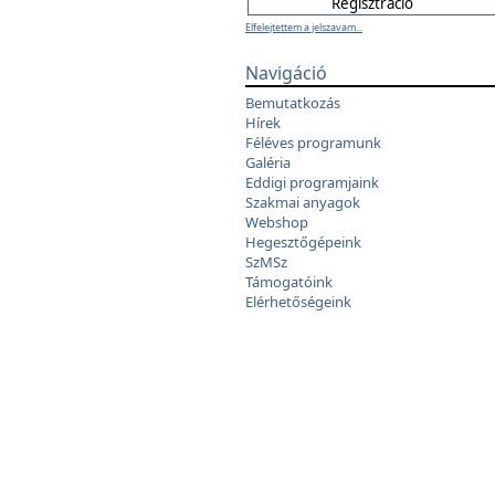
Elfelejtettem a jelszavam...
Navigáció
Bemutatkozás
Hírek
Féléves programunk
Galéria
Eddigi programjaink
Szakmai anyagok
Webshop
Hegesztőgépeink
SzMSz
Támogatóink
Elérhetőségeink