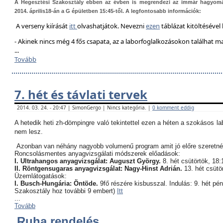
A Hegesztési Szakosztály ebben az évben is megrendezi az immár hagyom
2014. április18-án a G épületben 15:45-től. A legfontosabb információk:
A verseny kiírását
itt
olvashatjátok. Nevezni
ezen
táblázat kitöltésével 
- Akinek nincs még 4 fős csapata, az a laborfoglalkozásokon találhat 
...
Tovább
7. hét és távlati tervek
2014. 03. 24. - 20:47 | SimonGergo | Nincs kategória. |
0 komment eddig
A hetedik heti zh-dömpingre való tekintettel ezen a héten a szokásos l
nem lesz.
Azonban van néhány nagyobb volumenű program amit jó előre szeretné
Roncsolásmentes anyagvizsgálati módszerek előadások:
I. Ultrahangos anyagvizsgálat: Auguszt György.
8. hét csütörtök, 18:
II. Röntgensugaras anyagvizsgálat: Nagy-Hinst Adrián.
13. hét csütö
Üzemlátogatások:
I. Busch-Hungária: Öntöde.
9fő részére kisbusszal. Indulás: 9. hét pé
Szakosztály hoz további 9 embert)
Itt
...
Tovább
Ruha rendelés