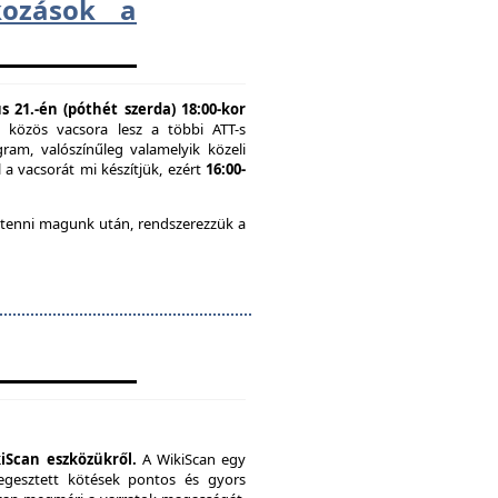
lkozások a
 21.-én (póthét szerda) 18:00-kor
n közös vacsora lesz a többi ATT-s
ram, valószínűleg valamelyik közeli
 a vacsorát mi készítjük, ezért
16:00-
 tenni magunk után, rendszerezzük a
iScan eszközükről.
A WikiScan egy
hegesztett kötések pontos és gyors