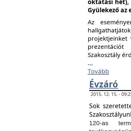
oktatási hét)
Gyülekező az 
Az eseménye
hallgathatjáto
projektjeinket
prezentációt
Szakosztály ér
...
Tovább
Évzáró
2015. 12. 15. - 09
Sok szeretett
Szakosztályun
120-as ter