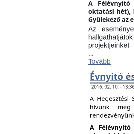
A Félévnyitó 
oktatási hét)
Gyülekező az e
Az eseményen
hallgathatjáto
projektjeinket
...
Tovább
Évnyitó é
2016. 02. 10. - 13
A Hegesztési 
hívunk meg 
rendezvényünk
A Félévnyitó