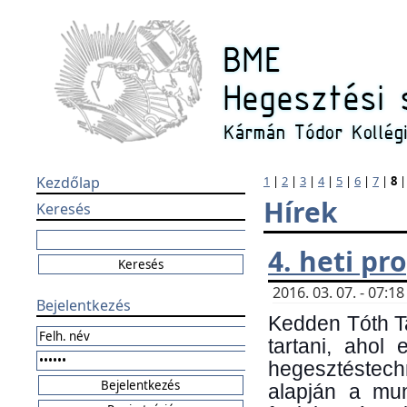
Kezdőlap
1
|
2
|
3
|
4
|
5
|
6
|
7
|
8
Hírek
Keresés
4. heti p
2016. 03. 07. - 07:
Bejelentkezés
Kedden Tóth Ta
tartani, ahol
hegesztéstechn
alapján a mun