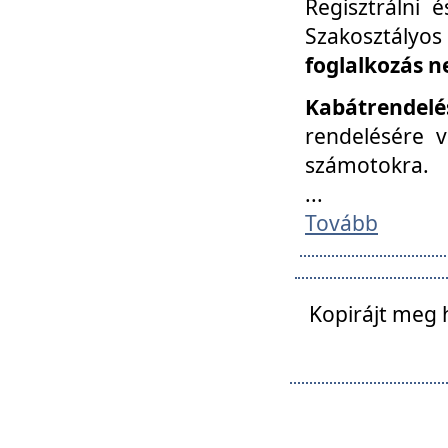
Regisztrálni 
Szakosztályos
foglalkozás n
Kabátrendelé
rendelésére v
számotokra.
...
Tovább
Kopirájt meg 