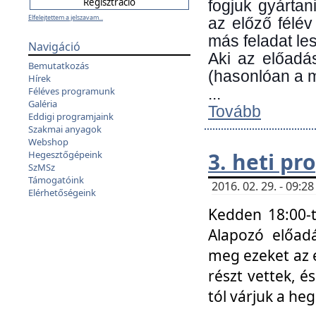
fogjuk gyártan
Elfelejtettem a jelszavam...
az előző félév
más feladat les
Navigáció
Aki az előadá
Bemutatkozás
(hasonlóan a
Hírek
Féléves programunk
...
Galéria
Tovább
Eddigi programjaink
Szakmai anyagok
Webshop
3. heti p
Hegesztőgépeink
SzMSz
Támogatóink
2016. 02. 29. - 09:
Elérhetőségeink
Kedden 18:00-t
Alapozó előad
meg ezeket az 
részt vettek, é
tól várjuk a he