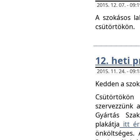
2015. 12. 07. - 09
A szokásos la
csütörtökön.
12. heti
2015. 11. 24. - 09
Kedden a szoká
Csütörtökö
szervezzünk a
Gyártás Szak
plakátja
itt ér
önköltséges. 