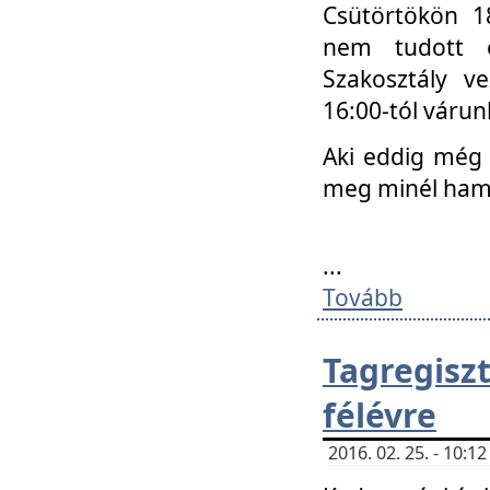
Csütörtökön 18
nem tudott e
Szakosztály v
16:00-tól váru
Aki eddig még 
meg minél ham
...
Tovább
Tagregis
félévre
2016. 02. 25. - 10: