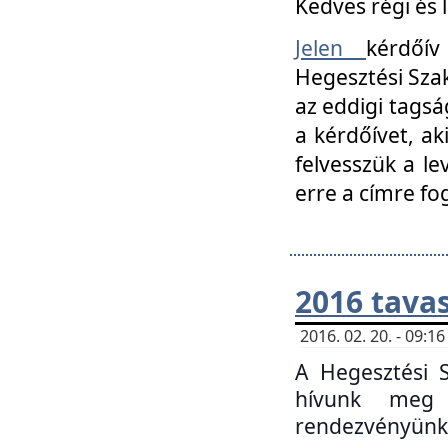
Kedves régi és 
Jelen
kérdőív
Hegesztési Szak
az eddigi tagsá
a kérdőívet, ak
felvesszük a le
erre a címre fo
2016 tavas
2016. 02. 20. - 09:
A Hegesztési S
hívunk meg 
rendezvényünk