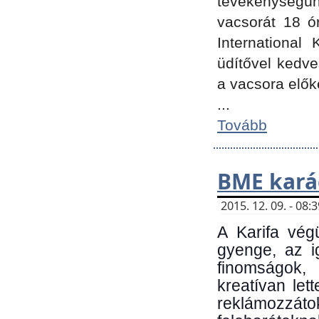
tevékenységünk
vacsorát 18 ó
International 
üdítővel kedv
a vacsora elők
...
Tovább
BME kará
2015. 12. 09. - 08
A Karifa vég
gyenge, az i
finomságok,
kreatívan let
reklámozzá