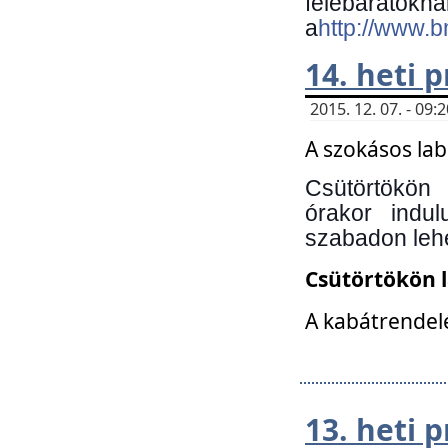
felebará
a
http://www.
14. heti
2015. 12. 07. - 09
A szokásos la
Csütörtökön
órakor indu
szabadon lehe
Csütörtökön 
A kabátrendelé
13. heti