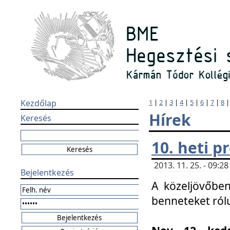
Kezdőlap
1
|
2
|
3
|
4
|
5
|
6
|
7
|
8
Hírek
Keresés
10. heti 
2013. 11. 25. - 09:
Bejelentkezés
A közeljövőben
benneteket ról