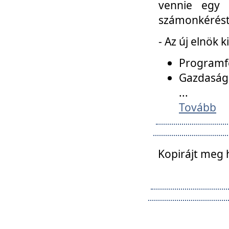
vennie egy 
számonkérést t
- Az új elnök 
Programfe
Gazdasági
...
Tovább
Kopirájt meg 