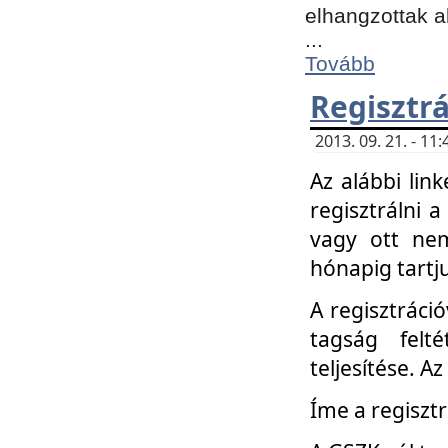
elhangzottak a
...
Tovább
Regisztrá
2013. 09. 21. - 1
Az alábbi lin
regisztrálni a
vagy ott nem
hónapig tartju
A regisztráció
tagság felt
teljesítése. A
Íme a regisztr