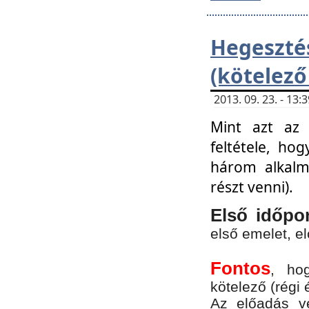
Hegesz
(kötelező
2013. 09. 23. - 13
Mint azt az 
feltétele, ho
három alkalm
részt venni).
Első időpo
első emelet, e
Fontos
, ho
kötelező (régi 
Az előadás vé