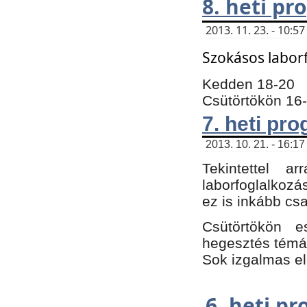
8. heti p
2013. 11. 23. - 10:
Szokásos labor
Kedden 18-20
Csütörtökön 16
7. heti pr
2013. 10. 21. - 16:17
Tekintettel 
laborfoglalkozá
ez is inkább csa
Csütörtökön e
hegesztés témáb
Sok izgalmas el
6. heti p