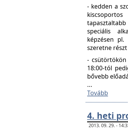
- kedden a szo
kiscsoportos
tapasztaltab
speciális a
képzésen pl.
szeretne részt
- csütörtökön
18:00-tól ped
bővebb előadá
...
Tovább
4. heti p
2013. 09. 29. - 14