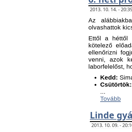
2013. 10. 14. - 20
Az alábbiakb
olvashattok kic
Ettől a héttől
kötelező előa
ellenőrizni fo
venni, azok k
laborfelelőst, h
K
edd:
Sima
Csütörtök:
...
Tovább
Linde gyá
2013. 10. 09. - 20