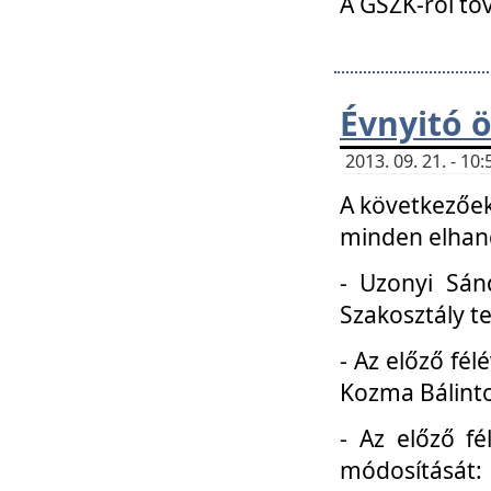
A GSZK-ról to
Évnyitó 
2013. 09. 21. - 1
A következőek
minden elhang
- Uzonyi Sánd
Szakosztály t
- Az előző fél
Kozma Bálinto
- Az előző f
módosítását: