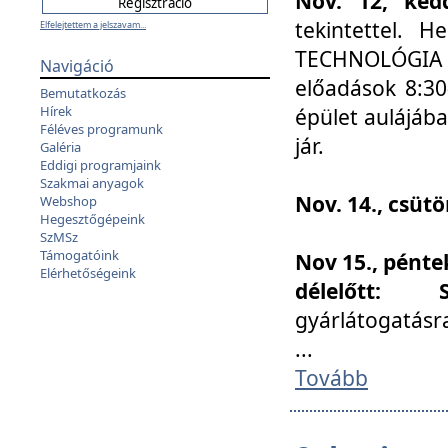
Nov. 12, kedd
tekintettel. 
Elfelejtettem a jelszavam...
TECHNOLÓGIA s
Navigáció
előadások 8:30
Bemutatkozás
Hírek
épület aulájába
Féléves programunk
jár.
Galéria
Eddigi programjaink
Szakmai anyagok
Nov. 14., csüt
Webshop
Hegesztőgépeink
SzMSz
Támogatóink
Nov 15., pénte
Elérhetőségeink
délelőtt:
gyárlátogatásr
...
Tovább