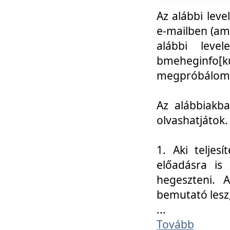
Az alábbi leve
e-mailben (am
alábbi leve
bmeheginfo[k
megpróbálom k
Az alábbiakba
olvashatjátok.
1. Aki teljes
előadásra is
hegeszteni. 
bemutató lesz
...
Tovább