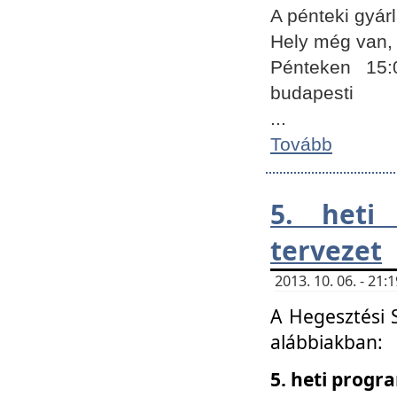
A pénteki gyár
Hely még van, 
Pénteken 15:
budapesti
...
Tovább
5. heti
tervezet
2013. 10. 06. - 21
A Hegesztési 
alábbiakban:
5. heti prog