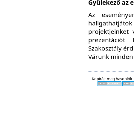
Gyülekező az e
Az eseményen
hallgathatjáto
projektjeinket
prezentációt
Szakosztály ér
Várunk minden 
Kopirájt meg hasonlók -