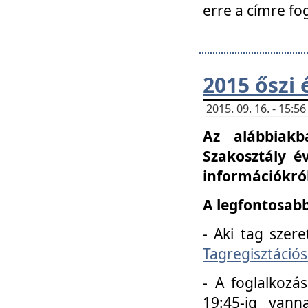
erre a címre fo
2015 őszi 
2015. 09. 16. - 15:
Az alábbiakb
Szakosztály é
információkról
A legfontosabb
- Aki tag szere
Tagregisztációs
- A foglalkozá
19:45-ig vann