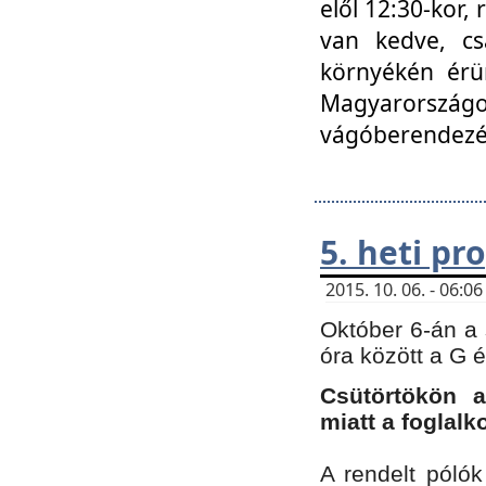
elől 12:30-kor,
van kedve, cs
környékén érün
Magyarországo
vágóberendezé
5. heti p
2015. 10. 06. - 06:
Október 6-án a 
óra között a G 
Csütörtökön a
miatt a foglal
A rendelt póló