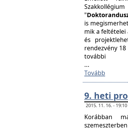
Szakkollégi
"
Doktorandusz
is megismerhet
mik a feltétele
és projektleh
rendezvény 18 
további
...
Tovább
9. heti p
2015. 11. 16. - 19:
Korábban má
szemeszterben