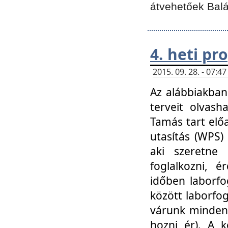
átvehetőek Balá
4. heti p
2015. 09. 28. - 07:
Az alábbiakban 
terveit olvash
Tamás tart elő
utasítás (WPS)
aki szeretne k
foglalkozni, 
időben laborfo
között laborfog
várunk mindenk
hozni ér). A 