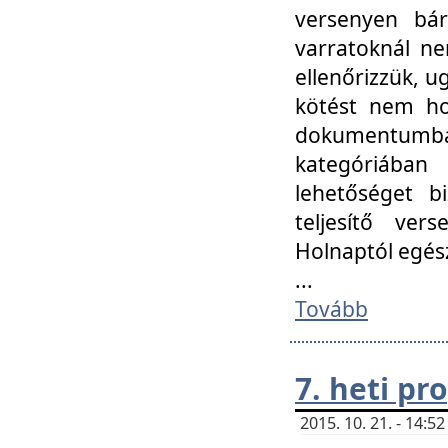
versenyen bár
varratoknál ne
ellenőrizzük, u
kötést nem hoz
dokumentumban 
kategóriába
lehetőséget bi
teljesítő ver
Holnaptól egés
...
Tovább
7. heti p
2015. 10. 21. - 14: