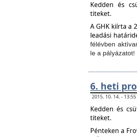
Kedden és csü
titeket.
A GHK kiírta a 
leadási határid
félévben aktíva
le a pályázatot!
6. heti p
2015. 10. 14. - 13:
Kedden és csüt
titeket.
Pénteken a Frow