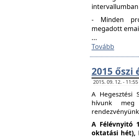
intervallumban
- Minden pro
megadott email 
...
Tovább
2015 őszi 
2015. 09. 12. - 11:
A Hegesztési S
hívunk meg 
rendezvényünk
A Félévnyitó 
oktatási hét)