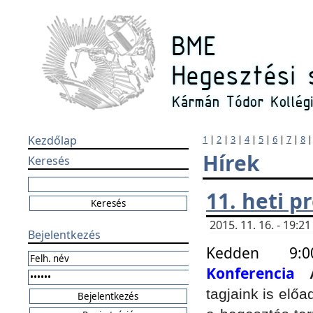
Kezdőlap
1
|
2
|
3
|
4
|
5
|
6
|
7
|
8
Hírek
Keresés
11. heti 
2015. 11. 16. - 19:
Bejelentkezés
Kedden 9:
Konferencia
tagjaink is elő