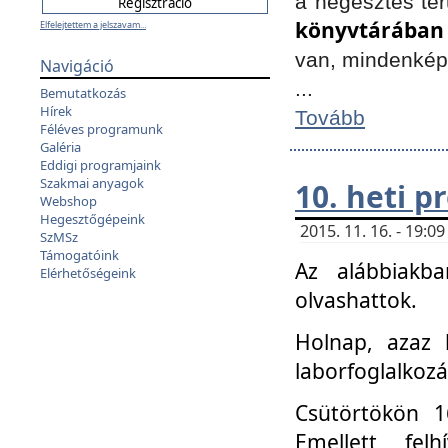
a hegesztés ter
könyvtárában
Elfelejtettem a jelszavam...
van, mindenké
Navigáció
...
Bemutatkozás
Hírek
Tovább
Féléves programunk
Galéria
Eddigi programjaink
Szakmai anyagok
10. heti 
Webshop
Hegesztőgépeink
2015. 11. 16. - 19:
SzMSz
Támogatóink
Az alábbiakb
Elérhetőségeink
olvashattok.
Holnap, azaz 
laborfoglalkozá
Csütörtökön 16
Emellett fe