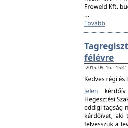
Froweld Kft. bu
...
Tovább
Tagregis
félévre
2015. 09. 16. - 15:
Kedves régi és 
Jelen
kérdőív 
Hegesztési Szak
eddigi tagság n
kérdőívet, aki
felvesszük a le