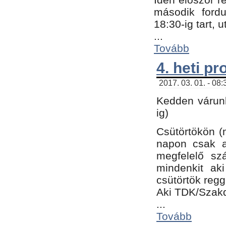
második fordu
18:30-ig tart,
...
Tovább
4. heti p
2017. 03. 01. - 08
Kedden várunk
ig)
Csütörtökön (
napon csak a
megfelelő sz
mindenkit ak
csütörtök regg
Aki TDK/Szak
...
Tovább