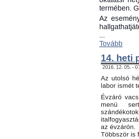
termében. G
Az eseménye
hallgathatjá
...
Tovább
14. heti
2016. 12. 05. - 
Az utolsó h
labor ismét 
Évzáró vacs
menü sert
szándékoto
italfogyaszt
az évzárón.
Többször is 