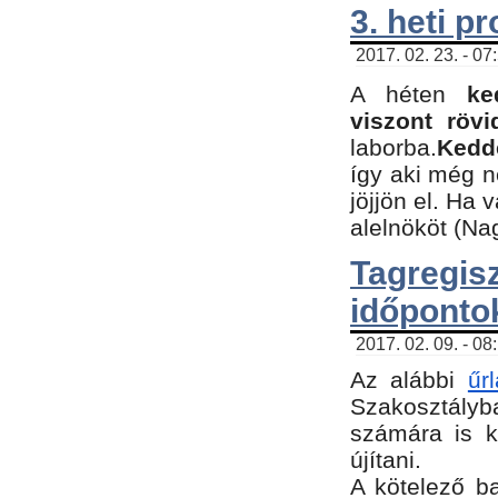
3. heti p
2017. 02. 23. - 07
A héten
ke
viszont rövi
laborba.
Kedde
így aki még 
jöjjön el. Ha 
alelnököt (Na
Tagreg
időponto
2017. 02. 09. - 08
Az alábbi
űr
Szakosztályba
számára is k
újítani.
​A kötelező b