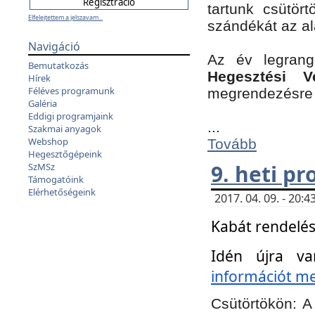
tartunk csütört
Elfelejtettem a jelszavam...
szándékát az a
Navigáció
Az év legran
Bemutatkozás
Hegesztési V
Hírek
Féléves programunk
megrendezésre 
Galéria
Eddigi programjaink
...
Szakmai anyagok
Webshop
Tovább
Hegesztőgépeink
9. heti p
SzMSz
Támogatóink
Elérhetőségeink
2017. 04. 09. - 20
Kabát rendelés
Idén újra va
információt meg
Csütörtökön:
A