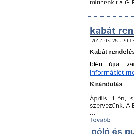
mindenkit a G-
kabát ren
2017. 03. 26. - 20
Kabát rendelé
Idén újra va
információt meg
Kirándulás
Április 1-én,
szervezünk. A 
...
Tovább
póló és pu