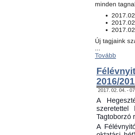
minden tagnak
​2017.02
2017.02
2017.02
Új tagjaink s
...
Tovább
Félévn
2016/201
2017. 02. 04. - 0
A Hegeszté
szeretette
Tagtoborzó 
A Félévnyit
oktatási hé