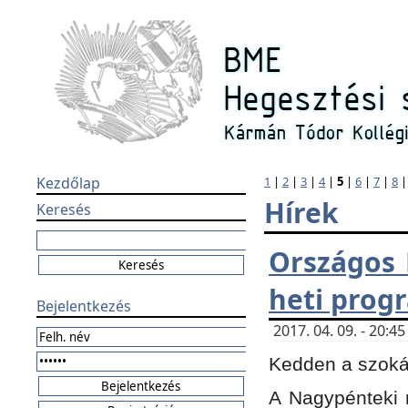
Kezdőlap
1
|
2
|
3
|
4
|
5
|
6
|
7
|
8
Hírek
Keresés
Országos 
heti prog
Bejelentkezés
2017. 04. 09. - 20:
Kedden a szokás
A Nagypénteki m