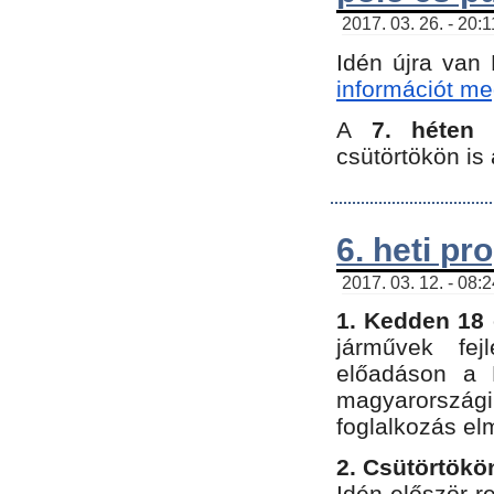
2017. 03. 26. - 20:
Idén újra van
információt meg
A
7. héten
csütörtökön is 
6. heti p
2017. 03. 12. - 08:
1. Kedden 18 
járművek fe
előadáson a 
magyarország
foglalkozás el
2. Csütörtökö
Idén először 