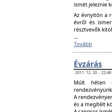
ismét jeleznie k
Az évnyitón a 
évről és ismer
résztvevők kitö
...
Tovább
Évzárás
2011. 12. 20. - 22:
Múlt héten c
rendezvényünk, 
A rendezvényen 
és a megítélt k
A rangsor ismét