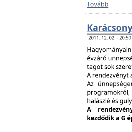
Tovább
Karácsony
2011. 12. 02. - 20:
Hagyományaink
évzáró ünnepség
tagot sok szere
A rendezvényt a
Az ünnepségen
programokról,
halászlé és guly
A rendezvén
kezdődik a G 