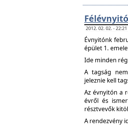
Félévnyit
2012. 02. 02. - 22:
Évnyitónk febru
épület 1. emele
Ide minden régi
A tagság nem
jeleznie kell ta
Az évnyitón a 
évről és ismer
résztvevők kitö
A rendezvény id