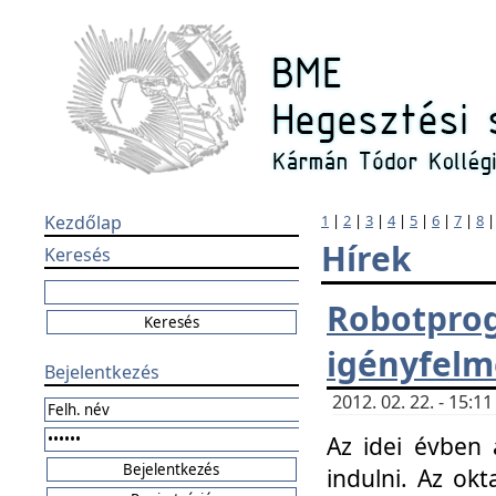
Kezdőlap
1
|
2
|
3
|
4
|
5
|
6
|
7
|
8
Hírek
Keresés
Robotpr
igényfelm
Bejelentkezés
2012. 02. 22. - 15:
Az idei évben 
indulni. Az o