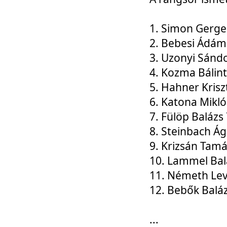
1. Simon Gerge
2. Bebesi Ádám
3. Uzonyi Sánd
4. Kozma Bálin
5. Hahner Krisz
6. Katona Mikl
7. Fülöp Balázs
8. Steinbach Á
9. Krizsán Tam
10. Lammel Bal
11. Németh Le
12. Bebők Balá
...