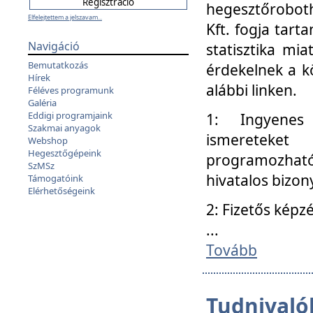
hegesztőroboth
Elfelejtettem a jelszavam...
Kft. fogja tart
Navigáció
statisztika mi
Bemutatkozás
érdekelnek a k
Hírek
alábbi linken.
Féléves programunk
Galéria
Eddigi programjaink
1: Ingyenes k
Szakmai anyagok
ismereteket
Webshop
Hegesztőgépeink
programozhat
SzMSz
hivatalos bizon
Támogatóink
Elérhetőségeink
2: Fizetős képz
...
Tovább
Tudnivalók