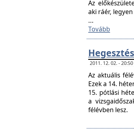
Az előkészület
aki ráér, legyen
...
Tovább
Hegesztés
2011. 12. 02. - 20:
Az aktuális fél
Ezek a 14. hét
15. pótlási hét
a vizsgaidősz
félévben lesz.