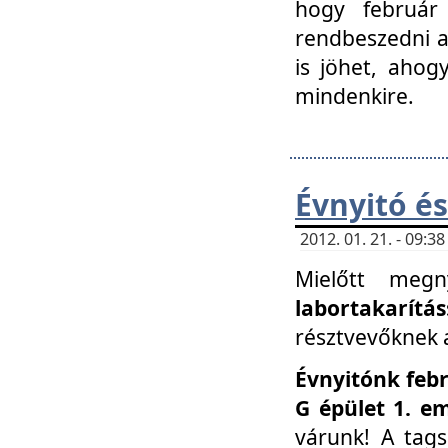
hogy február 
rendbeszedni a 
is jöhet, ahog
mindenkire.
Évnyitó és
2012. 01. 21. - 09:
Mielőtt megn
labortakarítás
résztvevőknek a 
Évnyitónk febr
G épület 1. e
várunk! A tag