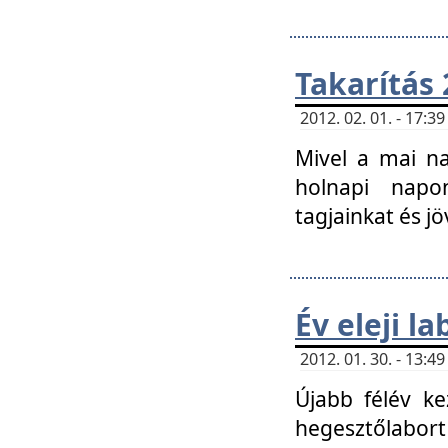
Takarítás 
2012. 02. 01. - 17:
Mivel a mai na
holnapi napon
tagjainkat és jö
Év eleji l
2012. 01. 30. - 13:
Újabb félév ke
hegesztőlabort 