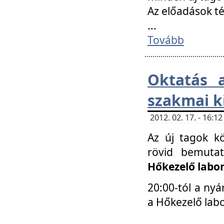
Az előadások 
...
Tovább
Oktatás 
szakmai k
2012. 02. 17. - 16:
Az új tagok k
rövid bemuta
Hőkezelő labo
20:00-tól a nyá
a Hőkezelő lab