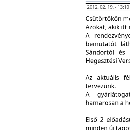
2012. 02. 19. - 13:
Csütörtökön me
Azokat, akik itt 
A rendezvénye
bemutatót lát
Sándortól és 
Hegesztési Ver
Az aktuális f
tervezünk.
A gyárlátoga
hamarosan a h
Első 2 előadás
minden új tago