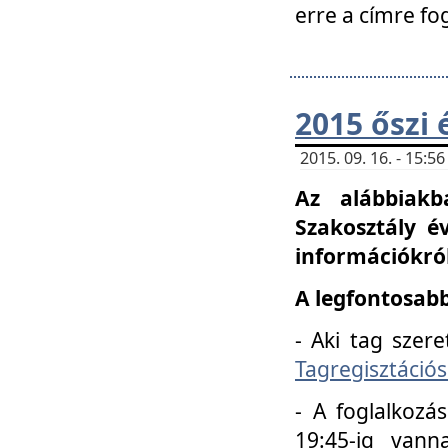
erre a címre fo
2015 őszi 
2015. 09. 16. - 15:
Az alábbiakb
Szakosztály é
információkról
A legfontosabb
- Aki tag szere
Tagregisztációs
- A foglalkozá
19:45-ig vann