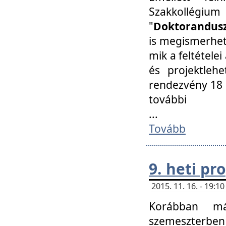
Szakkollégi
"
Doktorandusz
is megismerhet
mik a feltétele
és projektleh
rendezvény 18 
további
...
Tovább
9. heti p
2015. 11. 16. - 19:
Korábban má
szemeszterben