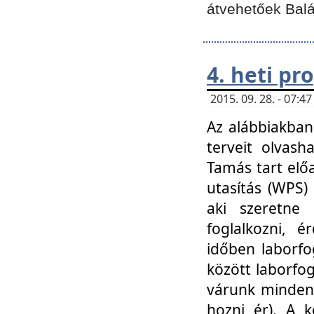
átvehetőek Balá
4. heti p
2015. 09. 28. - 07:
Az alábbiakban 
terveit olvash
Tamás tart elő
utasítás (WPS)
aki szeretne k
foglalkozni, 
időben laborfo
között laborfog
várunk mindenk
hozni ér). A 