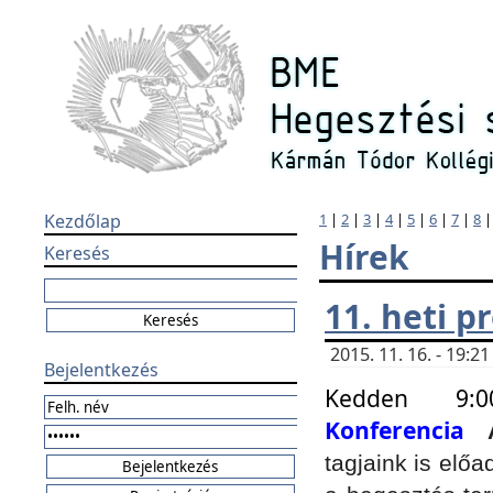
Kezdőlap
1
|
2
|
3
|
4
|
5
|
6
|
7
|
8
Hírek
Keresés
11. heti 
2015. 11. 16. - 19:
Bejelentkezés
Kedden 9:
Konferencia
tagjaink is elő