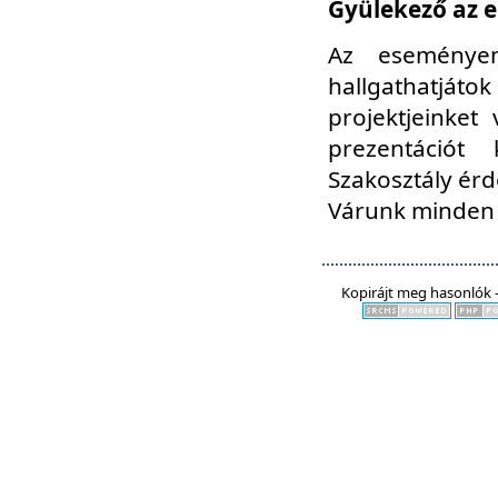
Gyülekező az e
Az eseményen
hallgathatjáto
projektjeinket
prezentációt
Szakosztály ér
Várunk minden 
Kopirájt meg hasonlók -