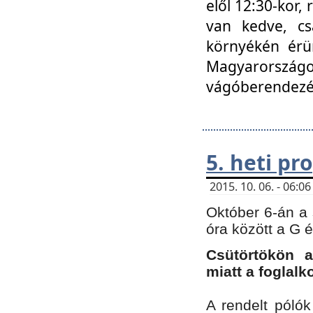
elől 12:30-kor,
van kedve, cs
környékén érün
Magyarországo
vágóberendezé
5. heti p
2015. 10. 06. - 06:
Október 6-án a 
óra között a G 
Csütörtökön a
miatt a foglal
A rendelt póló