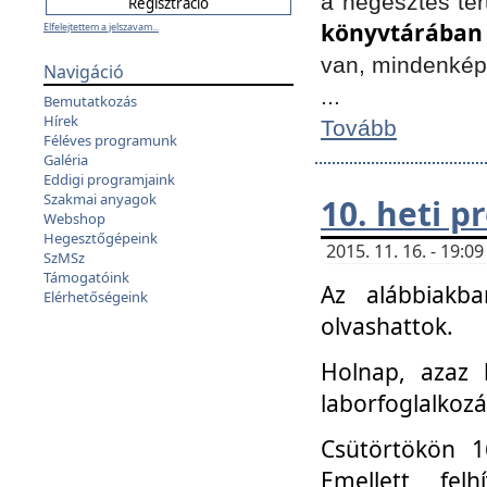
a hegesztés ter
könyvtárában
Elfelejtettem a jelszavam...
van, mindenké
Navigáció
...
Bemutatkozás
Hírek
Tovább
Féléves programunk
Galéria
Eddigi programjaink
Szakmai anyagok
10. heti 
Webshop
Hegesztőgépeink
2015. 11. 16. - 19:
SzMSz
Támogatóink
Az alábbiakb
Elérhetőségeink
olvashattok.
Holnap, azaz 
laborfoglalkozá
Csütörtökön 16
Emellett fe