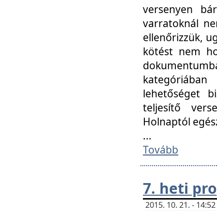
versenyen bár
varratoknál ne
ellenőrizzük, u
kötést nem hoz
dokumentumban 
kategóriába
lehetőséget bi
teljesítő ver
Holnaptól egés
...
Tovább
7. heti p
2015. 10. 21. - 14: