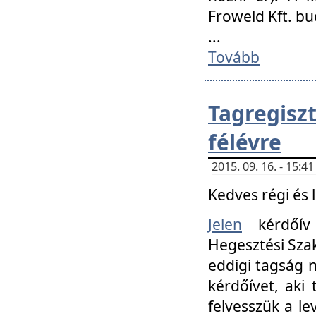
Froweld Kft. bu
...
Tovább
Tagregis
félévre
2015. 09. 16. - 15:
Kedves régi és 
Jelen
kérdőív 
Hegesztési Szak
eddigi tagság n
kérdőívet, aki
felvesszük a le