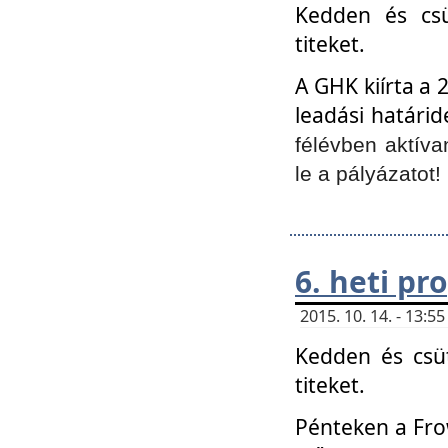
Kedden és csü
titeket.
A GHK kiírta a 
leadási határid
félévben aktíva
le a pályázatot!
6. heti p
2015. 10. 14. - 13:
Kedden és csüt
titeket.
Pénteken a Frow