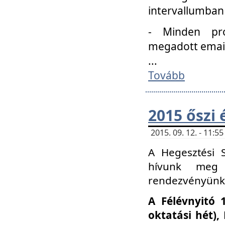
intervallumban
- Minden pro
megadott email 
...
Tovább
2015 őszi 
2015. 09. 12. - 11:
A Hegesztési S
hívunk meg 
rendezvényünk
A Félévnyitó 
oktatási hét)