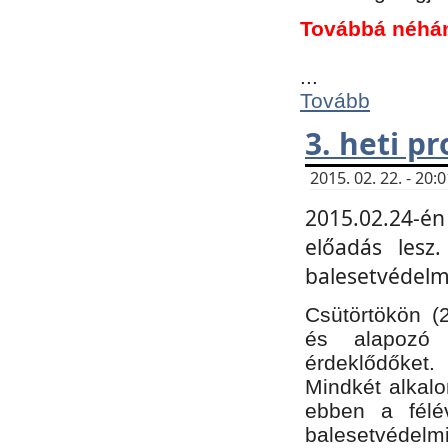
Továbbá néhá
...
Tovább
3. heti p
2015. 02. 22. - 20
2015.02.24-én
előadás lesz
balesetvédelmi
Csütörtökön (
és alapozó e
érdeklődőket.
Mindkét alkalo
ebben a félé
balesetvédelmi