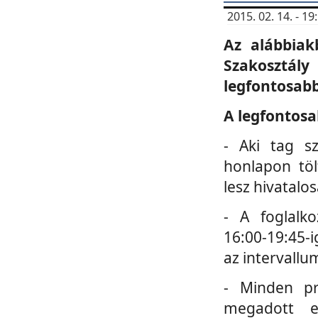
2015. 02. 14. - 
Az alábbiak
Szakosztá
legfontosabb
A legfontosa
- Aki tag s
honlapon töl
lesz hivatalo
- A foglalk
16:00-19:45-i
az intervallu
- Minden pr
megadott e