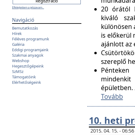
munkadarab
20 órától 
Elfelejtettem a jelszavam...
kiváló sz
Navigáció
különösen a
Bemutatkozás
Hírek
is előkerül
Féléves programunk
ajánlott az
Galéria
Eddigi programjaink
Csütörtökö
Szakmai anyagok
szereplő he
Webshop
Hegesztőgépeink
Pénteken 
SzMSz
Támogatóink
mindenkit
Elérhetőségeink
épületben. 
Tovább
10. heti 
2015. 04. 15. - 06: