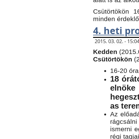
Csütörtökön 1
minden érdeklő
4. heti p
2015. 03. 02. - 15
Kedden
(2015.
Csütörtökön
(
16-20 óra
18 órát
elnöke
hegeszt
as ter
Az előad
rágcsálni
ismerni e
régi tagja