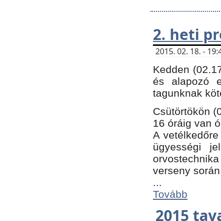
2. heti 
2015. 02. 18. - 1
Kedden (02.17
és alapozó e
tagunknak köt
Csütörtökön (0
16 óráig van ó
A vetélkedőre 
ügyességi je
orvostechnika 
verseny során
...
Tovább
2015 tav