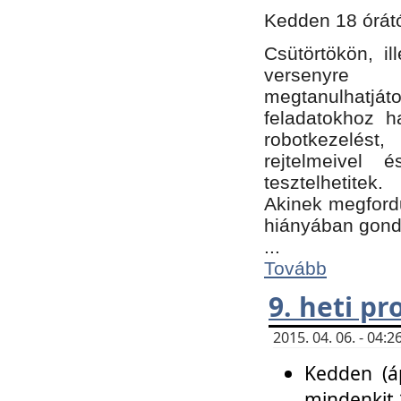
Kedden 18 órátó
Csütörtökön, i
versenyre k
megtanulhatj
feladatokhoz ha
robotkezelést
rejtelmeivel 
tesztelhetitek.
Akinek megfordu
hiányában gon
...
Tovább
9. heti p
2015. 04. 06. - 04
Kedden (áp
mindenkit 