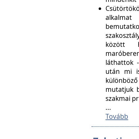
Csütörtökö
alkalmat
bemutatko
szakosztál
között
maróbere
láthattok
után mi i
különböző 
mutatjuk b
szakmai p
...
Tovább