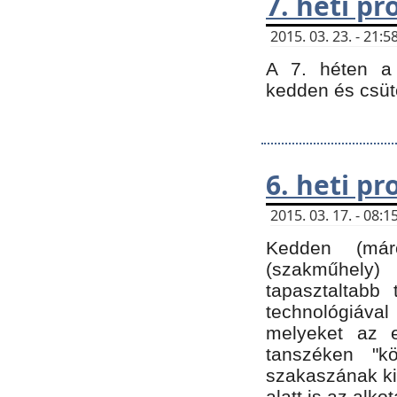
7. heti p
2015. 03. 23. - 21
A 7. héten a 
kedden és csüt
6. heti p
2015. 03. 17. - 08
Kedden (márc
(szakműhely)
tapasztaltabb 
technológiával
melyeket az e
tanszéken "k
szakaszának ki
alatt is az alko