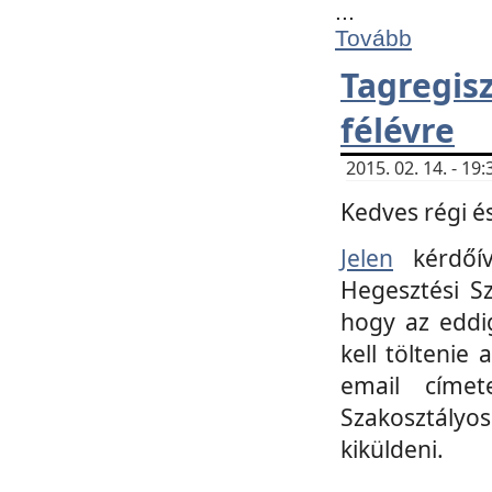
...
Tovább
Tagregi
félévre
2015. 02. 14. - 1
Kedves régi és
Jelen
kérdőív
Hegesztési Sz
hogy az eddi
kell töltenie
email címet
Szakosztályo
kiküldeni.