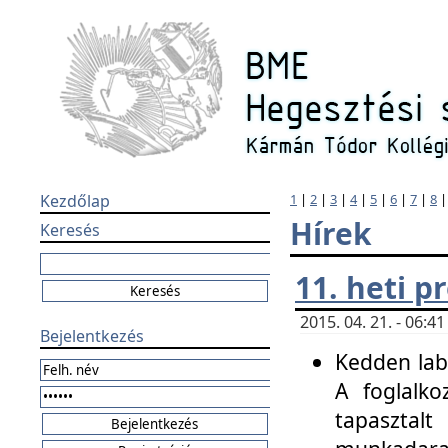
Kezdőlap
1
|
2
|
3
|
4
|
5
|
6
|
7
|
8
Hírek
Keresés
11. heti 
2015. 04. 21. - 06:
Bejelentkezés
Kedden labo
A foglalko
tapasztal