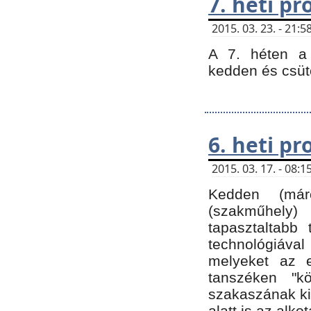
7. heti p
2015. 03. 23. - 21
A 7. héten a 
kedden és csüt
6. heti p
2015. 03. 17. - 08
Kedden (márc
(szakműhely)
tapasztaltabb 
technológiával
melyeket az e
tanszéken "k
szakaszának ki
alatt is az alko