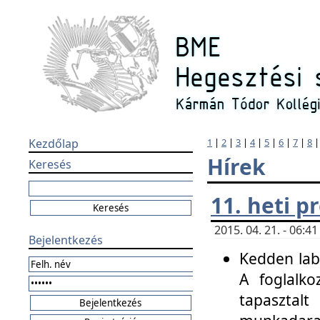
Kezdőlap
1
|
2
|
3
|
4
|
5
|
6
|
7
|
8
Hírek
Keresés
11. heti 
2015. 04. 21. - 06:
Bejelentkezés
Kedden labo
A foglalko
tapasztal