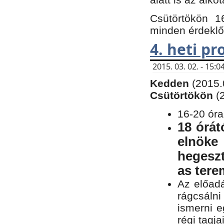
Csütörtökön 1
minden érdeklő
4. heti p
2015. 03. 02. - 15
Kedden
(2015.
Csütörtökön
(
16-20 óra
18 órát
elnöke
hegeszt
as ter
Az előad
rágcsálni
ismerni e
régi tagja