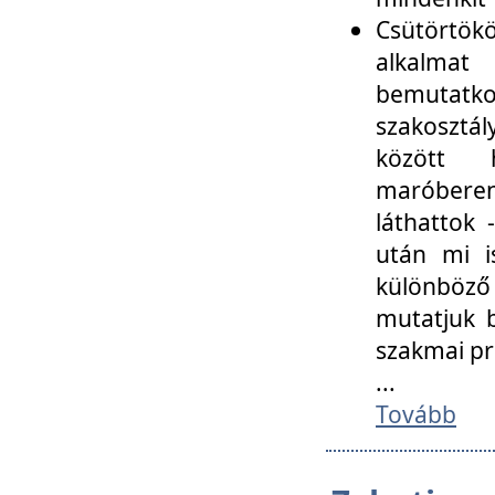
Csütörtökö
alkalmat
bemutatko
szakosztál
között
maróbere
láthattok
után mi i
különböző 
mutatjuk b
szakmai p
...
Tovább