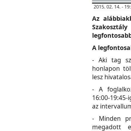
2015. 02. 14. - 
Az alábbiak
Szakosztá
legfontosabb
A legfontosa
- Aki tag s
honlapon töl
lesz hivatalo
- A foglalk
16:00-19:45-i
az intervallu
- Minden pr
megadott e