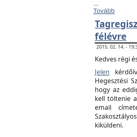
...
Tovább
Tagregi
félévre
2015. 02. 14. - 1
Kedves régi és
Jelen
kérdőív
Hegesztési Sz
hogy az eddi
kell töltenie
email címet
Szakosztályo
kiküldeni.