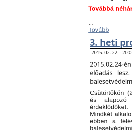
Továbbá néhá
...
Tovább
3. heti p
2015. 02. 22. - 20
2015.02.24-én
előadás lesz
balesetvédelmi
Csütörtökön (
és alapozó e
érdeklődőket.
Mindkét alkalo
ebben a félé
balesetvédelmi