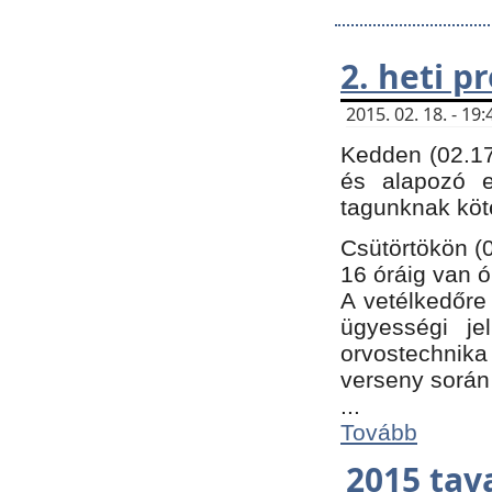
2. heti 
2015. 02. 18. - 1
Kedden (02.17
és alapozó e
tagunknak köt
Csütörtökön (0
16 óráig van ó
A vetélkedőre 
ügyességi je
orvostechnika 
verseny során
...
Tovább
2015 tav