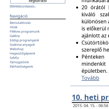
munkadarab
20 órától 
Elfelejtettem a jelszavam...
kiváló sz
Navigáció
különösen a
Bemutatkozás
Hírek
is előkerül
Féléves programunk
ajánlott az
Galéria
Eddigi programjaink
Csütörtökö
Szakmai anyagok
szereplő he
Webshop
Hegesztőgépeink
Pénteken 
SzMSz
Támogatóink
mindenkit
Elérhetőségeink
épületben. 
Tovább
10. heti 
2015. 04. 15. - 06: