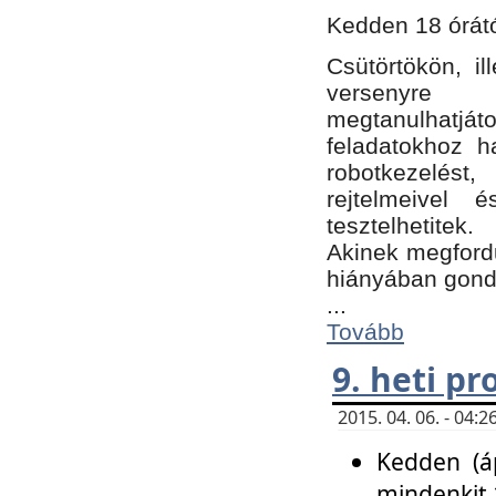
Kedden 18 órátó
Csütörtökön, i
versenyre k
megtanulhatj
feladatokhoz ha
robotkezelést
rejtelmeivel 
tesztelhetitek.
Akinek megfordu
hiányában gon
...
Tovább
9. heti p
2015. 04. 06. - 04
Kedden (áp
mindenkit 