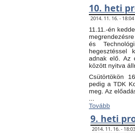
10. heti 
2014. 11. 16. - 18:
11.11.-én kedde
megrendezésre 
és Technológ
hegesztéssel k
adnak elő. Az o
között nyitva ál
Csütörtökön 16
pedig a TDK Kon
meg. Az előadá
...
Tovább
9. heti p
2014. 11. 16. - 18