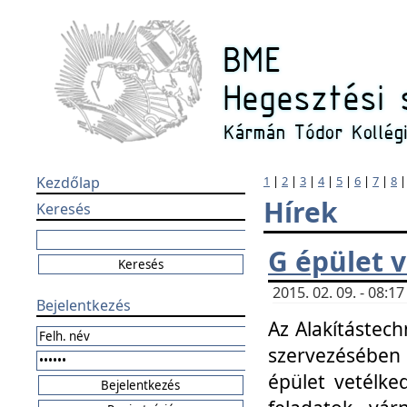
Kezdőlap
1
|
2
|
3
|
4
|
5
|
6
|
7
|
8
Hírek
Keresés
G épület 
2015. 02. 09. - 08:
Bejelentkezés
Az Alakítástech
szervezésében
épület vetélke