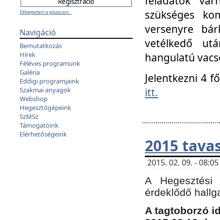
feladatok vá
szükséges kom
Elfelejtettem a jelszavam...
versenyre bár
Navigáció
vetélkedő ut
Bemutatkozás
Hírek
hangulatú vacso
Féléves programunk
Galéria
Jelentkezni 4 f
Eddigi programjaink
itt.
Szakmai anyagok
Webshop
Hegesztőgépeink
SzMSz
Támogatóink
Elérhetőségeink
2015 tavas
2015. 02. 09. - 08:
A Hegesztési 
érdeklődő hallg
A tagtoborzó i