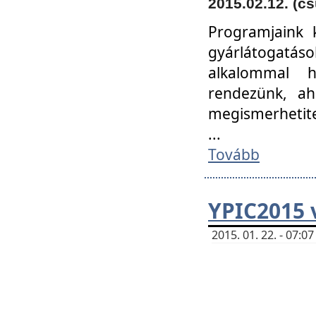
2015.02.12. (cs
Programjaink k
gyárlátogatáso
alkalommal h
rendezünk, ah
megismerhetite
...
Tovább
YPIC2015 
2015. 01. 22. - 07: