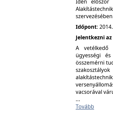
Idén először
Alakítástechni
szervezésében
Időpont
: 2014
Jelentkezni az
A vetélkedő 
ügyességi és
összemérni tud
szakosztályok 
alakítástec
versenyállom
vacsorával vár
...
Tovább