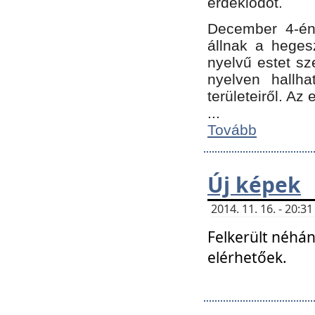
érdeklődőt.
December 4-én
állnak a hegesz
nyelvű estet sz
nyelven hallh
területeiről. A
...
Tovább
Új képek
2014. 11. 16. - 20:
Felkerült néhán
elérhetőek.