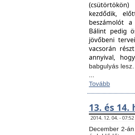
(csütörtökön
kezdődik, elő
beszámolót a 
Bálint pedig ö
jövőbeni terve
vacsorán részt
annyival, hogy
babgulyás lesz
...
Tovább
13. és 14.
2014. 12. 04. - 07:
December 2-án 