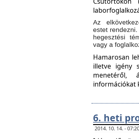
Csütörtökön 
laborfoglalkozá
Az elkövetke
estet rendezni
hegesztési té
vagy a foglalko
Hamarosan lehe
illetve igény
menetéről, á
információkat 
6. heti p
2014. 10. 14. - 07