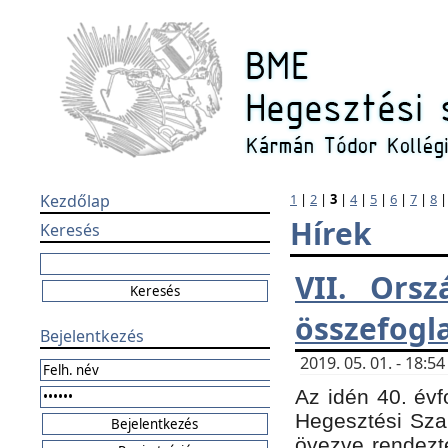
Kezdőlap
1
|
2
|
3
|
4
|
5
|
6
|
7
|
8
Hírek
Keresés
VII. Orsz
összefogl
Bejelentkezés
2019. 05. 01. - 18:
Az idén 40. évf
Hegesztési Sza
övezve rendezte