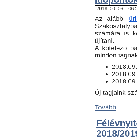
2018. 09. 06. - 06
Az alábbi
űr
Szakosztályba.
számára is k
újítani.
​A kötelező b
minden tagnak 
​2018.09
2018.09.
2018.09.
Új tagjaink sz
...
Tovább
Félévn
2018/201