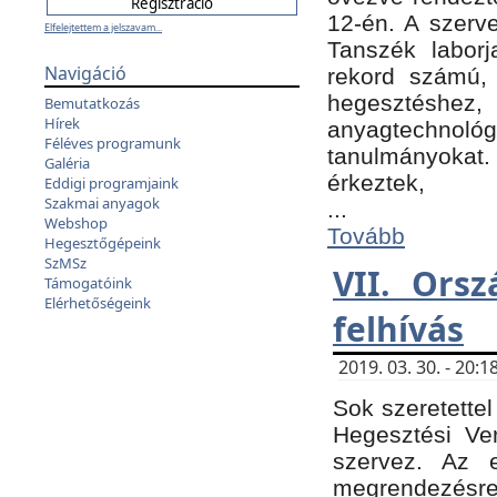
12-én. A szer
Elfelejtettem a jelszavam...
Tanszék laborj
Navigáció
rekord számú, 
hegesztéshe
Bemutatkozás
Hírek
anyagtechnológ
Féléves programunk
tanulmányokat.
Galéria
érkeztek,
Eddigi programjaink
Szakmai anyagok
...
Webshop
Tovább
Hegesztőgépeink
SzMSz
VII. Ors
Támogatóink
Elérhetőségeink
felhívás
2019. 03. 30. - 20
Sok szeretettel
Hegesztési Ve
szervez. Az 
megrendezésre 