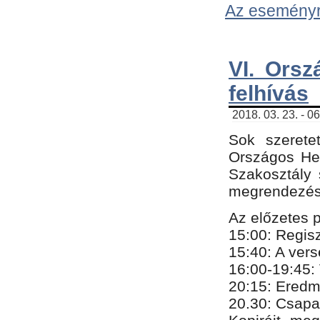
Az eseményről
VI. Orsz
felhívás
2018. 03. 23. - 0
Sok szerete
Országos He
Szakosztály 
megrendezésr
Az előzetes 
15:00: Regis
15:40: A ver
16:00-19:45:
20:
​15​
: Eredm
​20.30: Csapa