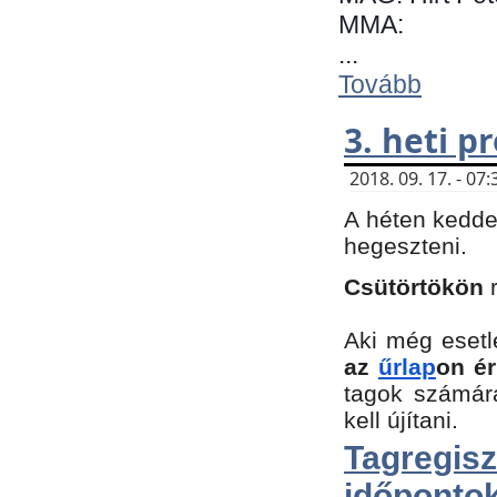
MMA:
...
Tovább
3. heti 
2018. 09. 17. - 0
A héten kedde
hegeszteni.
Csütörtökön
Aki még esetl
az
űrlap
on ér
tagok számár
kell újítani.
Tagregi
időpontok