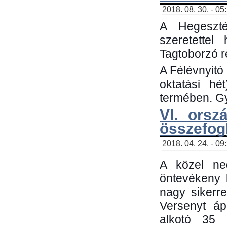
2018. 08. 30. - 05
A Hegeszté
szeretette
Tagtoborzó 
A Félévnyitó
oktatási h
termében. Gy
VI. orsz
összefog
2018. 04. 24. - 09
A közel neg
öntevékeny 
nagy sikerr
Versenyt áp
alkotó 35 h