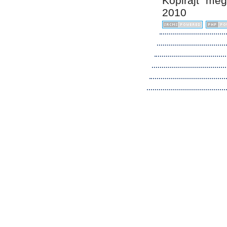
Kopirájt me
2010