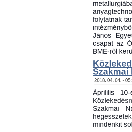
metallu
anyagtechn
folytatnak t
intézménybő
János Egyet
csapat az Ó
BME-ről kerül
Közleked
Szakmai
2018. 04. 04. - 05
Áprililis 1
Közlekedés
Szakmai N
hegesszetek 
mindenkit sok