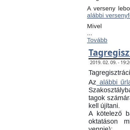
A verseny lebo
alábbi versenyf
Mivel
...
Tovább
Tagregisz
2019. 02. 09. - 19
Tagregisztráci
Az
alábbi űrl
Szakosztályb
tagok számára
kell újítani.
​A kötelező 
oktatáson m
vennie):