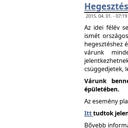
Hegesztés
2015. 04. 01. - 07:
Az idei félév 
ismét országos
hegesztéshez é
várunk mind
jelentkezhe
csüggedjetek, l
Várunk benne
épületében.
Az esemény pla
Itt
tudtok jele
Bővebb informá