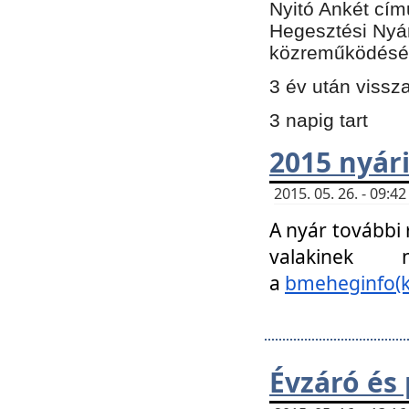
Nyitó Ankét cím
Hegesztési Nyá
közreműködésé
3 év után vissz
3 napig tart
2015 nyári
2015. 05. 26. - 09:
A nyár további
valakinek
a
bmeheginfo(k
Évzáró és