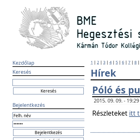
Kezdőlap
1
|
2
|
3
|
4
|
5
|
6
|
7
|
8
Hírek
Keresés
Póló és pu
2015. 09. 09. - 19:
Bejelentkezés
Részleteket
itt 