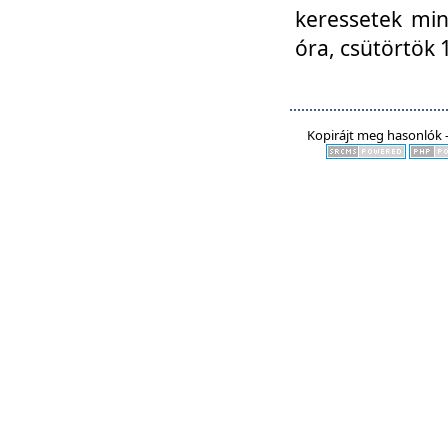
keressetek min
óra, csütörtök 
Kopirájt meg hasonlók -