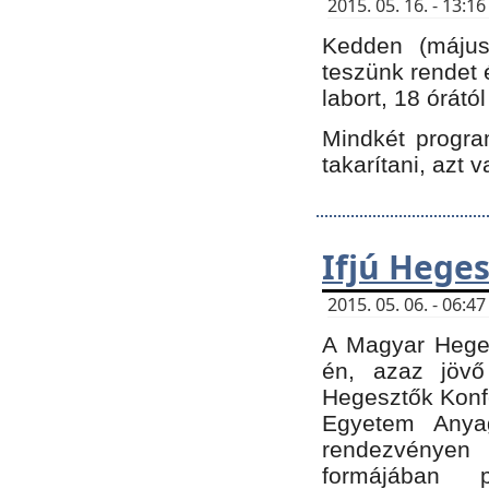
2015. 05. 16. - 13:
Kedden (május 
teszünk rendet 
labort, 18 órátó
Mindkét program
takarítani, azt 
Ifjú Hege
2015. 05. 06. - 06:
A Magyar Heges
én, azaz jövő
Hegesztők Konfe
Egyetem Anyag
rendezvén
formájában 