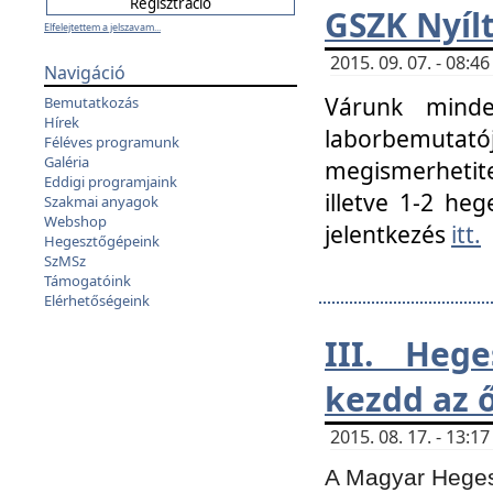
GSZK Nyíl
Elfelejtettem a jelszavam...
2015. 09. 07. - 08:
Navigáció
Várunk minde
Bemutatkozás
Hírek
laborbemutató
Féléves programunk
Galéria
megismerhetite
Eddigi programjaink
illetve 1-2 heg
Szakmai anyagok
Webshop
jelentkezés
itt.
Hegesztőgépeink
SzMSz
Támogatóink
Elérhetőségeink
III. Heg
kezdd az ő
2015. 08. 17. - 13:
A Magyar Hegesz