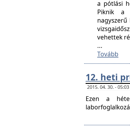
a pótlási h
Piknik a 
nagyszerű 
vizsgaidő
vehettek ré
...
Tovább
12. heti 
2015. 04. 30. - 05:
Ezen a héte
laborfoglalkozá