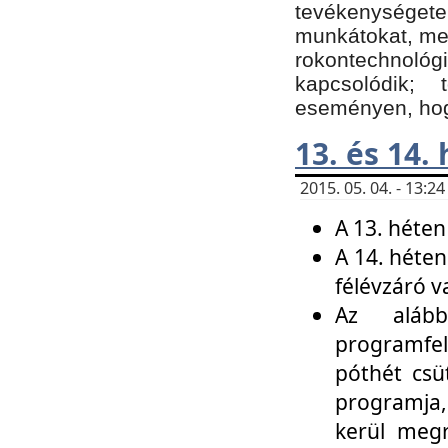
tevékenységet
munkátokat, me
rokontechnoló
kapcsolódik;
eseményen, hogy
13. és 14.
2015. 05. 04. - 13:
A 13. héten
A 14. héten
félévzáró v
Az alább
programfel
póthét csü
programja,
kerül meg