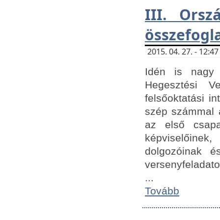
III. Orsz
összefogl
2015. 04. 27. - 12:
Idén is nagy 
Hegesztési Ve
felsőoktatási 
szép számmal a
az első csap
képviselőine
dolgozóinak é
versenyfeladato
...
Tovább