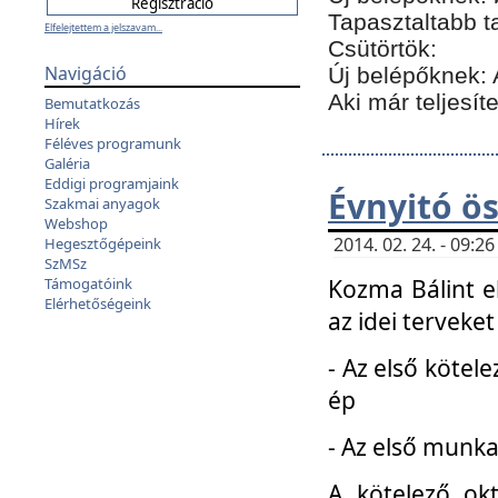
Tapasztaltabb t
Elfelejtettem a jelszavam...
Csütörtök:
Navigáció
Új belépőknek: 
Aki már teljesít
Bemutatkozás
Hírek
Féléves programunk
Galéria
Eddigi programjaink
Évnyitó ö
Szakmai anyagok
Webshop
2014. 02. 24. - 09:
Hegesztőgépeink
SzMSz
Kozma Bálint el
Támogatóink
Elérhetőségeink
az idei terveket
- Az első kötele
ép
- Az első munka
A kötelező ok