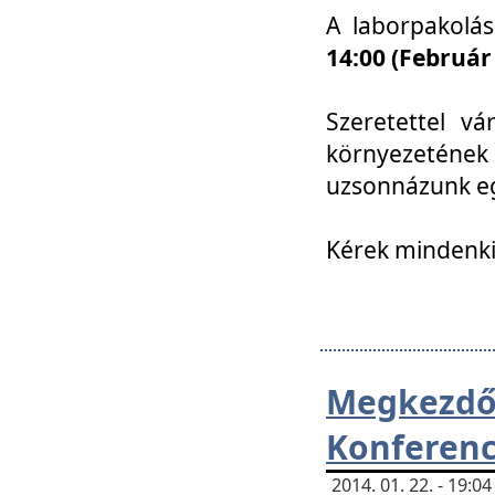
A laborpakolá
14:00 (Február
Szeretettel vá
környezetének
uzsonnázunk eg
Kérek mindenki
Megkezd
Konferenc
2014. 01. 22. - 19: