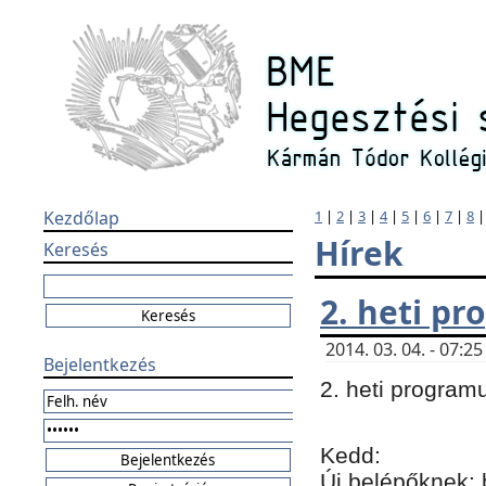
Kezdőlap
1
|
2
|
3
|
4
|
5
|
6
|
7
|
8
Hírek
Keresés
2. heti p
2014. 03. 04. - 07:
Bejelentkezés
2. heti program
Kedd:
Új belépőknek: 