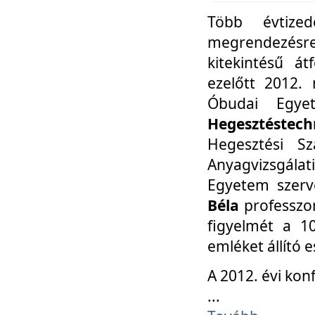
Több évtize
megrendezésr
kitekintésű á
ezelőtt 2012.
Óbudai Egy
Hegesztéstechn
Hegesztési Sz
Anyagvizsgála
Egyetem szerv
Béla
professzor
figyelmét a 10
emléket állító
A 2012. évi ko
...