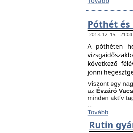
Tovább
Póthét és
2013. 12. 15. - 21:
A póthéten he
vizsgaidőszak
következő félé
jönni hegesztge
Viszont egy nag
az
Évzáró Vacs
minden aktív ta
...
Tovább
Rutin gyá