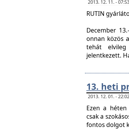
2013. 12. 11. - 07
RUTIN gyárláto
December 13.-á
onnan közös a
tehát elvile
jelentkezett. H
13. heti 
2013. 12. 01. - 22
Ezen a héten
csak a szokáso
fontos dolgot 