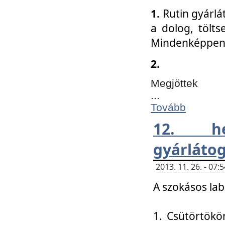
1.
Rutin gyárlá
a dolog, tölts
Mindenképpen 
2.
Megjöttek
...
Tovább
12. h
gyárlátog
2013. 11. 26. - 07
A szokásos lab
1. Csütörtökö