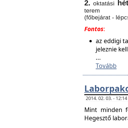
2.
hé
oktatási
terem
(főbejárat - lépc
Fontos
:
az eddigi 
jeleznie ke
...
Tovább
Laborpako
2014. 02. 03. - 12:
Mint minden f
Hegesztő labor