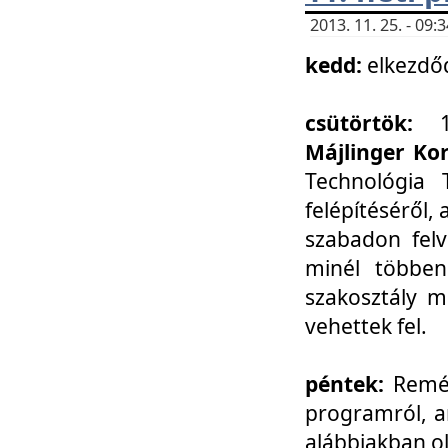
2013. 11. 25. - 09
kedd:
elkezdő
csütörtök:
Májlinger Ko
Technológia 
felépítéséről,
szabadon felv
minél többen
szakosztály m
vehettek fel.
péntek:
Remél
programról, a
alábbiakban ol