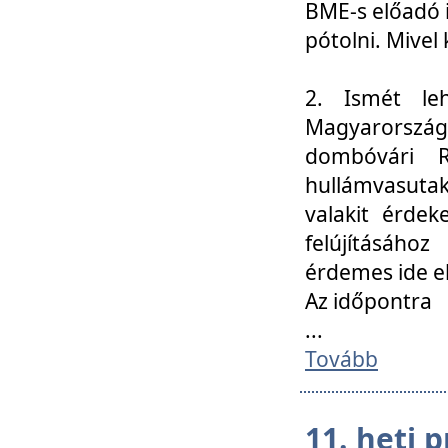
BME-s előadó i
pótolni. Mivel 
2. Ismét le
Magyarország
dombóvári R
hullámvasuta
valakit érdek
felújításáh
érdemes ide el
Az időpontra
...
Tovább
11. heti