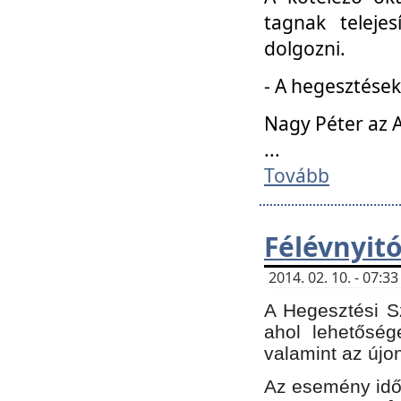
tagnak teleje
dolgozni.
- A hegesztések
Nagy Péter az A
...
Tovább
Félévnyit
2014. 02. 10. - 07:
A Hegesztési Sz
ahol lehetőség
valamint az újo
Az esemény időp