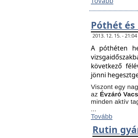
Tovább
Póthét és
2013. 12. 15. - 21:
A póthéten he
vizsgaidőszak
következő félé
jönni hegesztge
Viszont egy nag
az
Évzáró Vacs
minden aktív ta
...
Tovább
Rutin gyá