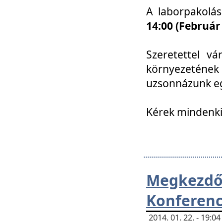
A laborpakolá
14:00 (Február
Szeretettel vá
környezetének
uzsonnázunk eg
Kérek mindenki
Megkezd
Konferenc
2014. 01. 22. - 19: