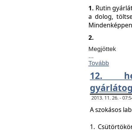
1.
Rutin gyárlá
a dolog, tölts
Mindenképpen 
2.
Megjöttek
...
Tovább
12. h
gyárlátog
2013. 11. 26. - 07
A szokásos lab
1. Csütörtökö