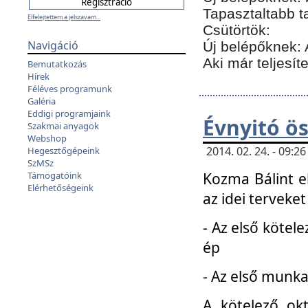
Tapasztaltabb t
Elfelejtettem a jelszavam...
Csütörtök:
Navigáció
Új belépőknek: 
Aki már teljesít
Bemutatkozás
Hírek
Féléves programunk
Galéria
Eddigi programjaink
Évnyitó ö
Szakmai anyagok
Webshop
2014. 02. 24. - 09:
Hegesztőgépeink
SzMSz
Kozma Bálint el
Támogatóink
Elérhetőségeink
az idei terveket
- Az első kötele
ép
- Az első munka
A kötelező ok