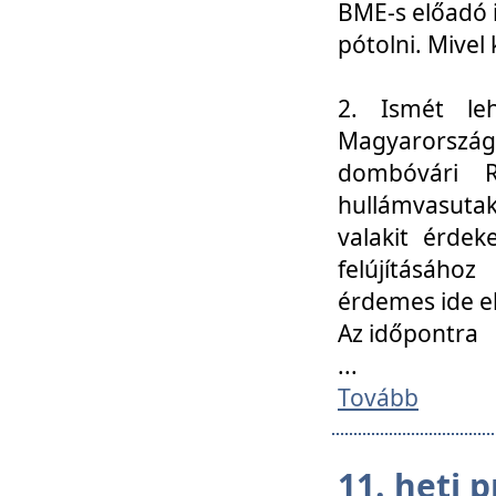
BME-s előadó i
pótolni. Mivel 
2. Ismét le
Magyarország
dombóvári R
hullámvasuta
valakit érdek
felújításáh
érdemes ide el
Az időpontra
...
Tovább
11. heti