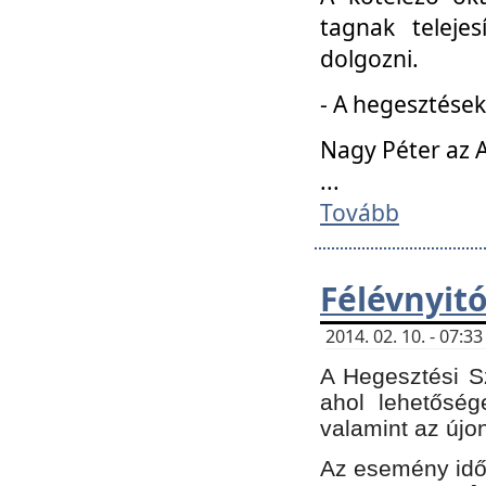
tagnak teleje
dolgozni.
- A hegesztések
Nagy Péter az A
...
Tovább
Félévnyit
2014. 02. 10. - 07:
A Hegesztési Sz
ahol lehetőség
valamint az újo
Az esemény időp