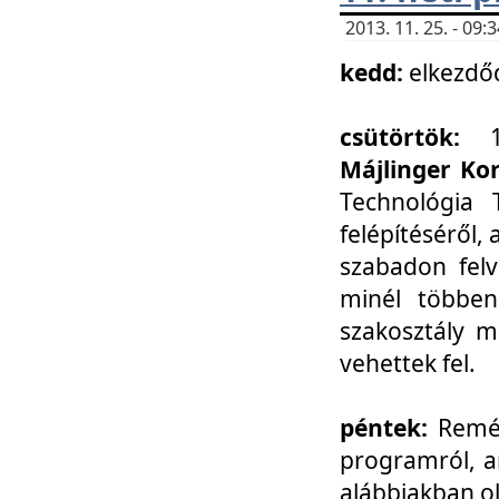
2013. 11. 25. - 09
kedd:
elkezdő
csütörtök:
Májlinger Ko
Technológia 
felépítéséről,
szabadon felv
minél többen
szakosztály m
vehettek fel.
péntek:
Remél
programról, a
alábbiakban ol