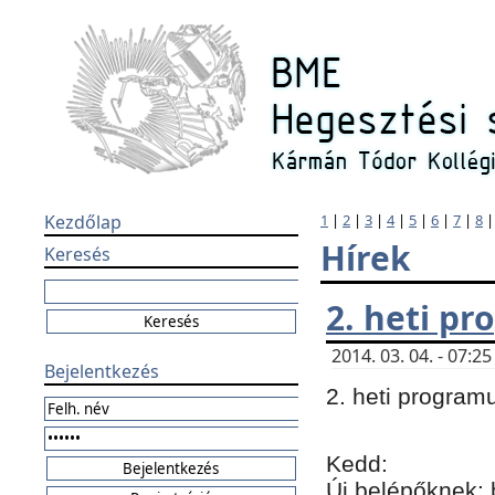
Kezdőlap
1
|
2
|
3
|
4
|
5
|
6
|
7
|
8
Hírek
Keresés
2. heti p
2014. 03. 04. - 07:
Bejelentkezés
2. heti program
Kedd:
Új belépőknek: 