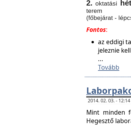
2.
hé
oktatási
terem
(főbejárat - lépc
Fontos
:
az eddigi 
jeleznie ke
...
Tovább
Laborpako
2014. 02. 03. - 12:
Mint minden f
Hegesztő labor