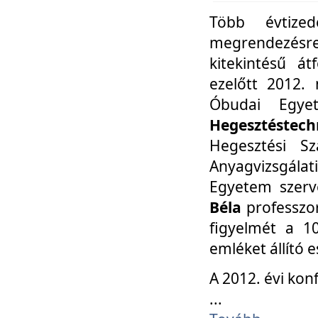
Több évtize
megrendezésr
kitekintésű á
ezelőtt 2012.
Óbudai Egy
Hegesztéstechn
Hegesztési Sz
Anyagvizsgála
Egyetem szerv
Béla
professzor
figyelmét a 10
emléket állító
A 2012. évi ko
...