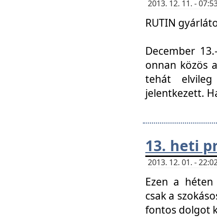
2013. 12. 11. - 07
RUTIN gyárláto
December 13.-á
onnan közös a
tehát elvile
jelentkezett. H
13. heti 
2013. 12. 01. - 22
Ezen a héten
csak a szokáso
fontos dolgot 