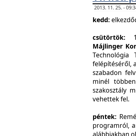
2013. 11. 25. - 09
kedd:
elkezdő
csütörtök:
Májlinger Ko
Technológia 
felépítéséről,
szabadon felv
minél többen
szakosztály m
vehettek fel.
péntek:
Remél
programról, a
alábbiakban ol