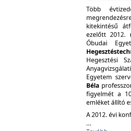
Több évtize
megrendezésr
kitekintésű á
ezelőtt 2012.
Óbudai Egy
Hegesztéstechn
Hegesztési Sz
Anyagvizsgála
Egyetem szerv
Béla
professzor
figyelmét a 10
emléket állító
A 2012. évi ko
...