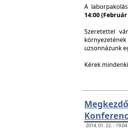
A laborpakolá
14:00 (Február
Szeretettel vá
környezetének
uzsonnázunk eg
Kérek mindenki
Megkezd
Konferenc
2014. 01. 22. - 19: