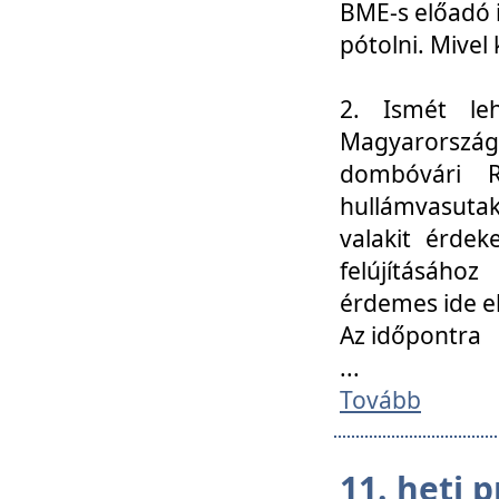
BME-s előadó i
pótolni. Mivel 
2. Ismét le
Magyarország
dombóvári R
hullámvasuta
valakit érdek
felújításáh
érdemes ide el
Az időpontra
...
Tovább
11. heti