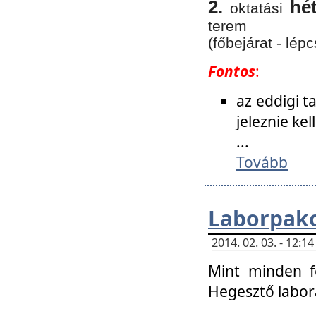
2.
hé
oktatási
terem
(főbejárat - lépc
Fontos
:
az eddigi 
jeleznie ke
...
Tovább
Laborpako
2014. 02. 03. - 12:
Mint minden f
Hegesztő labor