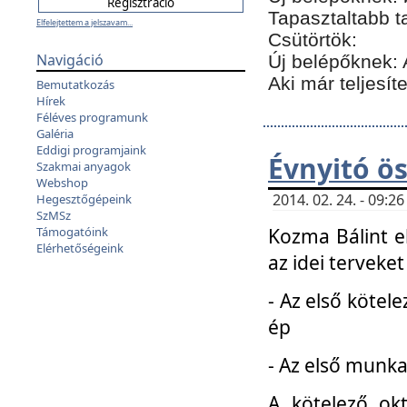
Tapasztaltabb t
Elfelejtettem a jelszavam...
Csütörtök:
Navigáció
Új belépőknek: 
Aki már teljesít
Bemutatkozás
Hírek
Féléves programunk
Galéria
Eddigi programjaink
Évnyitó ö
Szakmai anyagok
Webshop
2014. 02. 24. - 09:
Hegesztőgépeink
SzMSz
Kozma Bálint el
Támogatóink
Elérhetőségeink
az idei terveket
- Az első kötele
ép
- Az első munka
A kötelező ok