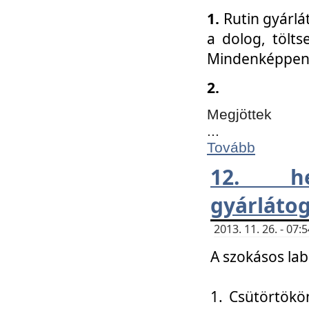
1.
Rutin gyárlá
a dolog, tölts
Mindenképpen 
2.
Megjöttek
...
Tovább
12. h
gyárlátog
2013. 11. 26. - 07
A szokásos lab
1. Csütörtökö