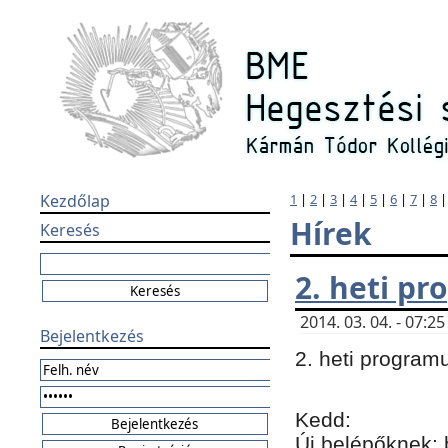
Kezdőlap
1
|
2
|
3
|
4
|
5
|
6
|
7
|
8
Hírek
Keresés
2. heti p
2014. 03. 04. - 07:
Bejelentkezés
2. heti program
Kedd:
Új belépőknek: 