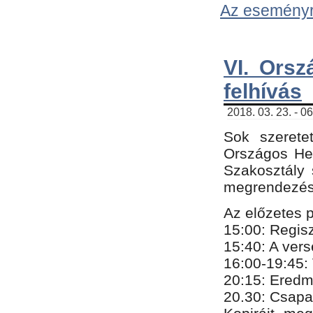
Az eseményről
VI. Orsz
felhívás
2018. 03. 23. - 0
Sok szerete
Országos He
Szakosztály 
megrendezésr
Az előzetes 
15:00: Regis
15:40: A ver
16:00-19:45:
20:
​15​
: Eredm
​20.30: Csapa