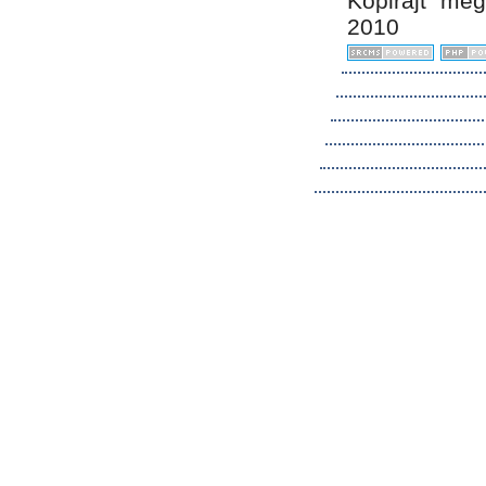
Kopirájt me
2010