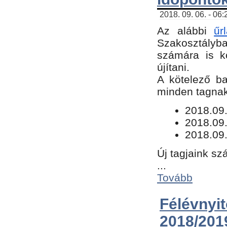
2018. 09. 06. - 06
Az alábbi
űr
Szakosztályba.
számára is k
újítani.
​A kötelező b
minden tagnak 
​2018.09
2018.09.
2018.09.
Új tagjaink sz
...
Tovább
Félévn
2018/201