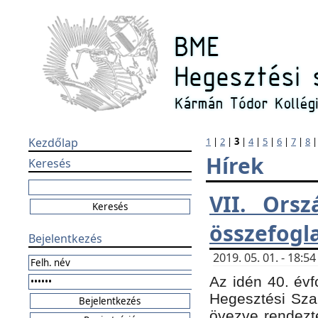
Kezdőlap
1
|
2
|
3
|
4
|
5
|
6
|
7
|
8
Hírek
Keresés
VII. Orsz
összefogl
Bejelentkezés
2019. 05. 01. - 18:
Az idén 40. évf
Hegesztési Sza
övezve rendezte