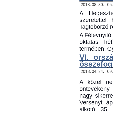
2018. 08. 30. - 05
A Hegeszté
szeretette
Tagtoborzó 
A Félévnyitó
oktatási h
termében. Gy
VI. orsz
összefog
2018. 04. 24. - 09
A közel neg
öntevékeny 
nagy sikerr
Versenyt áp
alkotó 35 h