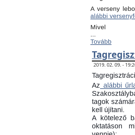
A verseny lebo
alábbi versenyf
Mivel
...
Tovább
Tagregisz
2019. 02. 09. - 19
Tagregisztráci
Az
alábbi űrl
Szakosztályb
tagok számára
kell újítani.
​A kötelező 
oktatáson m
vennie):