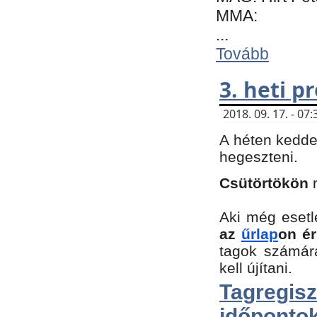
MMA:
...
Tovább
3. heti 
2018. 09. 17. - 0
A héten kedde
hegeszteni.
Csütörtökön
Aki még esetl
az
űrlap
on ér
tagok számár
kell újítani.
Tagregi
időpontok