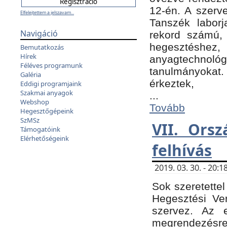
12-én. A szer
Elfelejtettem a jelszavam...
Tanszék laborj
Navigáció
rekord számú, 
hegesztéshe
Bemutatkozás
Hírek
anyagtechnológ
Féléves programunk
tanulmányokat.
Galéria
érkeztek,
Eddigi programjaink
Szakmai anyagok
...
Webshop
Tovább
Hegesztőgépeink
SzMSz
VII. Ors
Támogatóink
Elérhetőségeink
felhívás
2019. 03. 30. - 20
Sok szeretettel
Hegesztési Ve
szervez. Az 
megrendezésre 