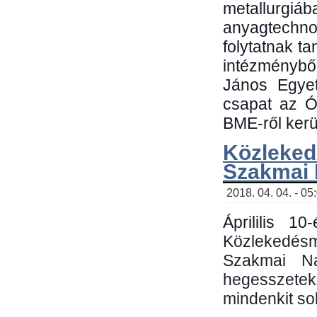
metallu
anyagtechn
folytatnak t
intézménybő
János Egyet
csapat az Ó
BME-ről kerül
Közleked
Szakmai
2018. 04. 04. - 05
Áprililis 1
Közlekedés
Szakmai N
hegesszetek 
mindenkit sok