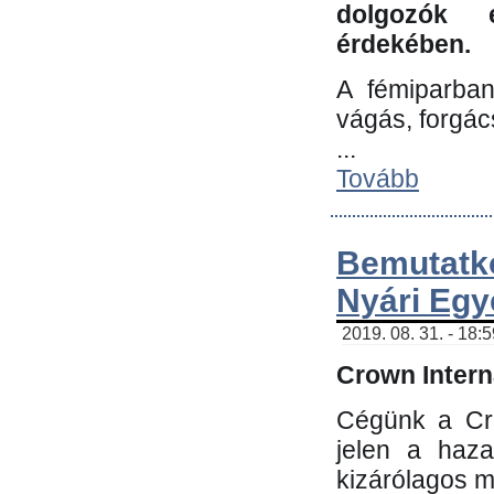
dolgozók 
érdekében.
A fémiparba
vágás, forgác
...
Tovább
Bemutatk
Nyári Egy
2019. 08. 31. - 18:
Crown Interna
Cégünk a Cro
jelen a haz
kizárólagos m