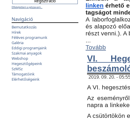
linken
érhető e
Elfelejtettem a jelszavam...
tagságot minde
Navigáció
A laborfoglalko
és alapozó előa
Bemutatkozás
Hírek
részt venni.). 
Féléves programunk
...
Galéria
Tovább
Eddigi programjaink
Szakmai anyagok
VI. Heg
Webshop
Hegesztőgépeink
beszámol
SzMSz
Támogatóink
2019. 09. 20. - 05:5
Elérhetőségeink
A VI. hegeszté
Az eseményről
napra a linkeke
A csütörtökön 