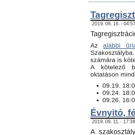
Tagregiszt
2019. 09. 18. - 04:5
Tagregisztráci
Az
alábbi űrl
Szakosztályba.
számára is köte
​A kötelező b
oktatáson minde
09.19. 18:0
09.24. 18:0
09.26. 16:0
Évnyitó, f
2019. 09. 11. - 17:3
A szakosztál