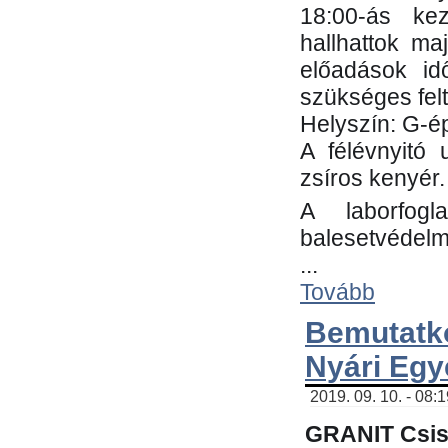
18:00-ás kez
hallhattok ma
előadások id
szükséges fel
Helyszín: G-ép
A félévnyitó 
zsíros kenyér.
A laborfogl
balesetvédelm
...
Tovább
Bemutatk
Nyári Egy
2019. 09. 10. - 08:
GRANIT Csis