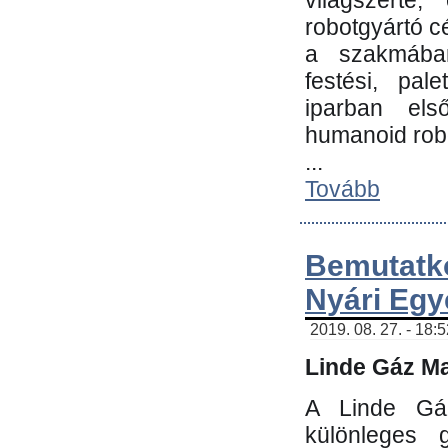
világszerte
robotgyártó c
a szakmában:
festési, pale
iparban els
humanoid robo
...
Tovább
Bemutatk
Nyári Egy
2019. 08. 27. - 18:
Linde Gáz Ma
A Linde Gáz
különleges 