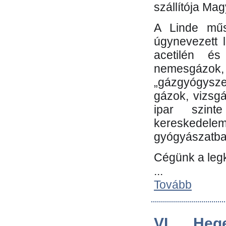
szállítója Ma
A Linde műs
úgynevezett 
acetilén és
nemesgáz
„gázgyógysze
gázok, vizsg
ipar szin
kereskedele
gyógyászatb
Cégünk a leg
...
Tovább
VI. Heg