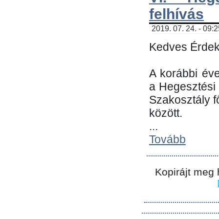
felhívás
2019. 07. 24. - 09:
Kedves Érdek
A korábbi év
a Hegesztési
Szakosztály 
között.
...
Tovább
Kopirájt meg 