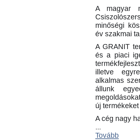
A magyar m
Csiszolósze
minőségi kös
év szakmai tap
A GRANIT ter
és a piaci i
termékfejles
illetve egy
alkalmas sze
állunk egye
megoldásokat
új termékeket 
A cég nagy ha
...
Tovább