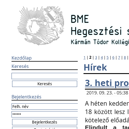
Kezdőlap
1
|
2
|
3
|
4
|
5
|
6
|
7
|
8
Hírek
Keresés
3. heti p
2019. 09. 23. - 05:
Bejelentkezés
A héten kedden
18 között lesz 
kötelező előad
Elindult a ta