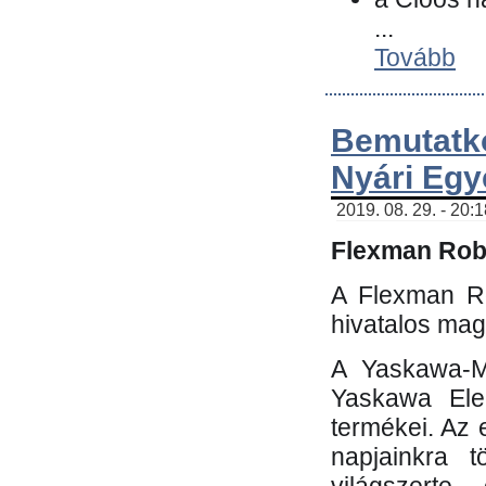
...
Tovább
Bemutatk
Nyári Egy
2019. 08. 29. - 20:
Flexman Robo
A Flexman Ro
hivatalos mag
A Yaskawa-Mo
Yaskawa Elec
termékei. Az e
napjainkra t