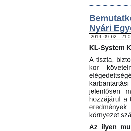
Bemutatk
Nyári Egy
2019. 09. 02. - 21:
KL-System Kf
A tiszta, bi
kor követe
elégedettség
karbantartás
jelentősen m
hozzájárul a
eredmények e
környezet sz
Az ilyen mu