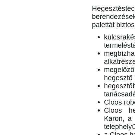
Hegesztés
berendezések 
palettát bizto
kulcsr
termelés
megbízh
alkatrésze
megelőző
hegesztő 
hegesztő
tanácsad
Cloos rob
Cloos he
Karon, a 
telephely
a Cloos h