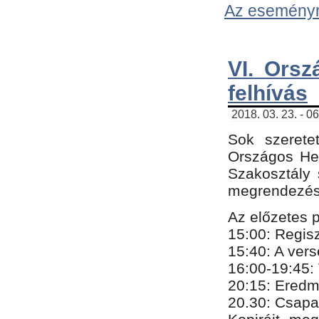
Az eseményről
VI. Orsz
felhívás
2018. 03. 23. - 0
Sok szerete
Országos He
Szakosztály 
megrendezésr
Az előzetes 
15:00: Regis
15:40: A ver
16:00-19:45:
20:
​15​
: Eredm
​20.30: Csapa