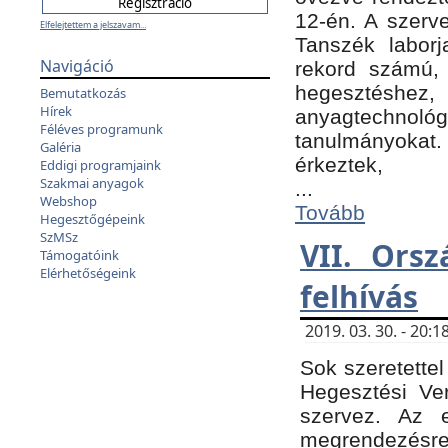
12-én. A szer
Elfelejtettem a jelszavam...
Tanszék laborj
Navigáció
rekord számú, 
hegesztéshe
Bemutatkozás
Hírek
anyagtechnológ
Féléves programunk
tanulmányokat.
Galéria
érkeztek,
Eddigi programjaink
Szakmai anyagok
...
Webshop
Tovább
Hegesztőgépeink
SzMSz
VII. Ors
Támogatóink
Elérhetőségeink
felhívás
2019. 03. 30. - 20
Sok szeretettel
Hegesztési Ve
szervez. Az 
megrendezésre 