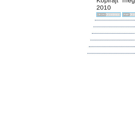
Kopirájt me
2010