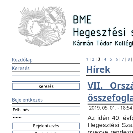
Kezdőlap
1
|
2
|
3
|
4
|
5
|
6
|
7
|
8
Hírek
Keresés
VII. Orsz
összefogl
Bejelentkezés
2019. 05. 01. - 18:
Az idén 40. évf
Hegesztési Sza
övezve rendezte