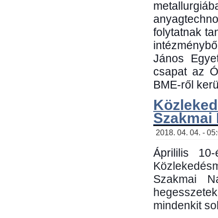
metallu
anyagtechn
folytatnak t
intézménybő
János Egyet
csapat az Ó
BME-ről kerül
Közleked
Szakmai
2018. 04. 04. - 05
Áprililis 1
Közlekedés
Szakmai N
hegesszetek 
mindenkit sok