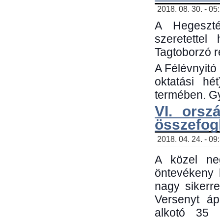
2018. 08. 30. - 05
A Hegeszté
szeretette
Tagtoborzó 
A Félévnyitó
oktatási h
termében. Gy
VI. orsz
összefog
2018. 04. 24. - 09
A közel neg
öntevékeny 
nagy sikerr
Versenyt áp
alkotó 35 h