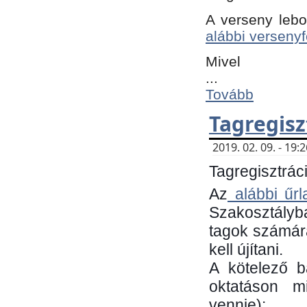
A verseny lebo
alábbi versenyf
Mivel
...
Tovább
Tagregisz
2019. 02. 09. - 19
Tagregisztráci
Az
alábbi űrl
Szakosztályb
tagok számára
kell újítani.
​A kötelező 
oktatáson m
vennie):