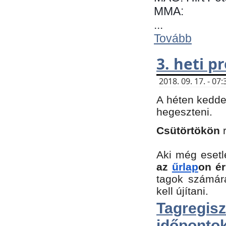
MMA:
...
Tovább
3. heti 
2018. 09. 17. - 0
A héten kedde
hegeszteni.
Csütörtökön
Aki még esetl
az
űrlap
on ér
tagok számár
kell újítani.
Tagregi
időpontok