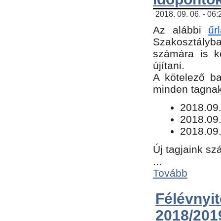
2018. 09. 06. - 06
Az alábbi
űr
Szakosztályba.
számára is k
újítani.
​A kötelező b
minden tagnak 
​2018.09
2018.09.
2018.09.
Új tagjaink sz
...
Tovább
Félévn
2018/201