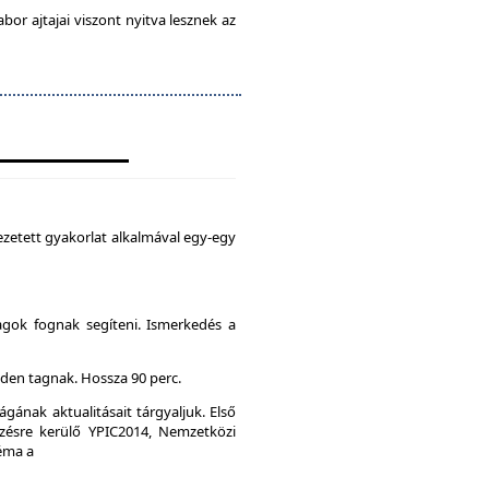
abor ajtajai viszont nyitva lesznek az
zetett gyakorlat alkalmával egy-egy
agok fognak segíteni. Ismerkedés a
den tagnak. Hossza 90 perc.
gának aktualitásait tárgyaljuk. Első
ésre kerülő YPIC2014, Nemzetközi
Téma a