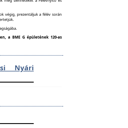
unk meg benneteket a Félévnyitó és
k végig, prezentáljuk a félév során
ertetjük.
tagságába.
dden, a BME G épületének 120-as
ési Nyári