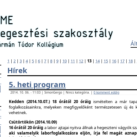
Ál
1
|
2
|
3
|
4
|
5
|
6
|
7
|
8
|
9
|
10
|
11
|
12
|
13
|
14
|
15
|
16
|
17
|
18
|
Hírek
5. heti program
2014. 10. 06. - 11:03 | SimonGergo | Nincs kategória. |
0 komment eddig
Kedden (2014.10.07.)
18 órától 20 óráig
ismételten a már tapas
foglalkozásainkra, melyeken megfigyelőként természetesen új és k
vehetnek.
Csütörtökön (2014.10.09)
16 órától 20 óráig
a labor ajtajai nyitva állnak a hegeszteni vágyók s
aki valamelyik laborfoglalkozásra eljön, írja fel magát azna