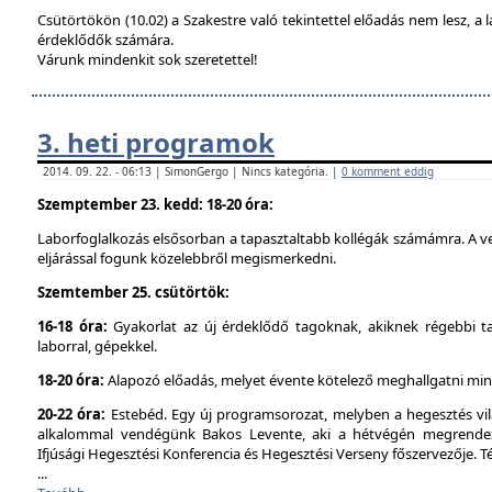
Csütörtökön (10.02) a Szakestre való tekintettel előadás nem lesz, a l
érdeklődők számára.
Várunk mindenkit sok szeretettel!
3. heti programok
2014. 09. 22. - 06:13 | SimonGergo | Nincs kategória. |
0 komment eddig
Szemptember 23. kedd: 18-20 óra:
Laborfoglalkozás elsősorban a tapasztaltabb kollégák számámra. A ve
eljárással fogunk közelebbről megismerkedni.
Szemtember 25. csütörtök:
16-18 óra:
Gyakorlat az új érdeklődő tagoknak, akiknek régebbi t
laborral, gépekkel.
18-20 óra:
Alapozó előadás, melyet évente kötelező meghallgatni min
20-22 óra:
Estebéd. Egy új programsorozat, melyben a hegesztés vilá
alkalommal vendégünk Bakos Levente, aki a hétvégén megrendez
Ifjúsági Hegesztési Konferencia és Hegesztési Verseny főszervezője. 
...