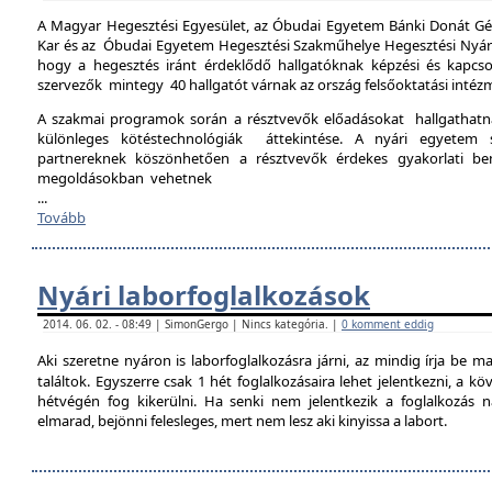
A Magyar Hegesztési Egyesület, az Óbudai Egyetem Bánki Donát Gé
Kar és az Óbudai Egyetem Hegesztési Szakműhelye Hegesztési Nyári 
hogy a hegesztés iránt érdeklődő hallgatóknak képzési és kapcso
szervezők mintegy 40 hallgatót várnak az ország felsőoktatási intéz
A szakmai programok során a résztvevők előadásokat hallgathat
különleges kötéstechnológiák áttekintése. A nyári egyetem 
partnereknek köszönhetően a résztvevők érdekes gyakorlati b
megoldásokban vehetnek
...
Tovább
Nyári laborfoglalkozások
2014. 06. 02. - 08:49 | SimonGergo | Nincs kategória. |
0 komment eddig
Aki szeretne nyáron is laborfoglalkozásra járni, az mindig írja be m
találtok. Egyszerre csak 1 hét foglalkozásaira lehet jelentkezni, a k
hétvégén fog kikerülni. Ha senki nem jelentkezik a foglalkozás na
elmarad, bejönni felesleges, mert nem lesz aki kinyissa a labort.