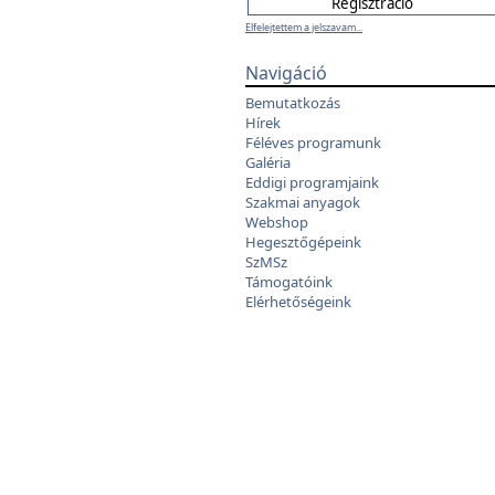
Elfelejtettem a jelszavam...
Navigáció
Bemutatkozás
Hírek
Féléves programunk
Galéria
Eddigi programjaink
Szakmai anyagok
Webshop
Hegesztőgépeink
SzMSz
Támogatóink
Elérhetőségeink