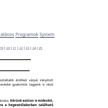
talános
Programok
System
19
|
20
|
21
|
22
|
23
|
24
|
25
ztaltabb érdőket várjuk irányított
evésbé gyakorlott tagjaink is részt
zámára.
Kérünk ezúton is midenkit,
pra a hegesztőlaborban található