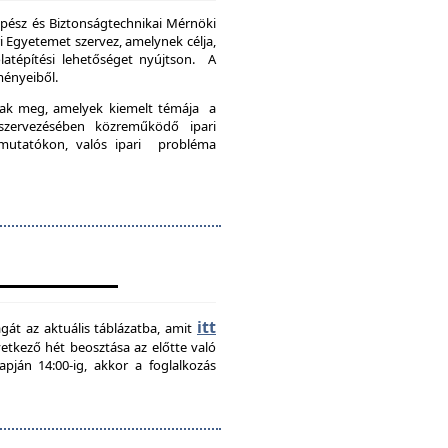
pész és Biztonságtechnikai Mérnöki
Egyetemet szervez, amelynek célja,
latépítési lehetőséget nyújtson. A
ményeiből.
nak meg, amelyek kiemelt témája a
szervezésében közreműködő ipari
emutatókon, valós ipari probléma
itt
agát az aktuális táblázatba, amit
övetkező hét beosztása az előtte való
pján 14:00-ig, akkor a foglalkozás