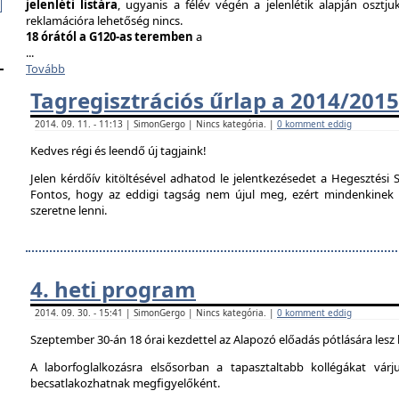
jelenléti listára
, ugyanis a félév végén a jelenlétik alapján osztju
reklamációra lehetőség nincs.
18 órától a G120-as teremben
a
...
Tovább
Tagregisztrációs űrlap a 2014/2015
2014. 09. 11. - 11:13 | SimonGergo | Nincs kategória. |
0 komment eddig
Kedves régi és leendő új tagjaink!
Jelen kérdőív kitöltésével adhatod le jelentkezésedet a Hegesztési S
Fontos, hogy az eddigi tagság nem újul meg, ezért mindenkinek ki 
szeretne lenni.
4. heti program
2014. 09. 30. - 15:41 | SimonGergo | Nincs kategória. |
0 komment eddig
Szeptember 30-án 18 órai kezdettel az Alapozó előadás pótlására lesz
A laborfoglalkozásra elsősorban a tapasztaltabb kollégákat vár
becsatlakozhatnak megfigyelőként.