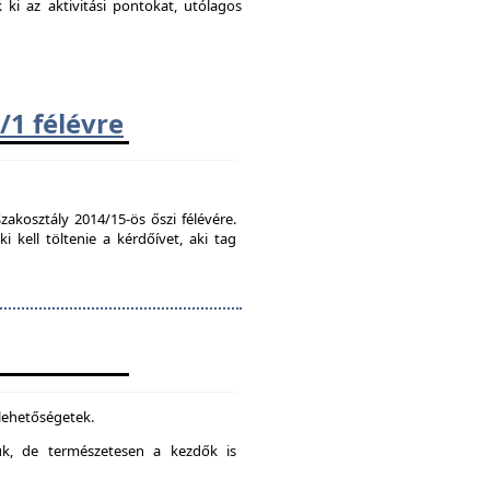
k ki az aktivitási pontokat, utólagos
/1 félévre
zakosztály 2014/15-ös őszi félévére.
kell töltenie a kérdőívet, aki tag
 lehetőségetek.
juk, de természetesen a kezdők is