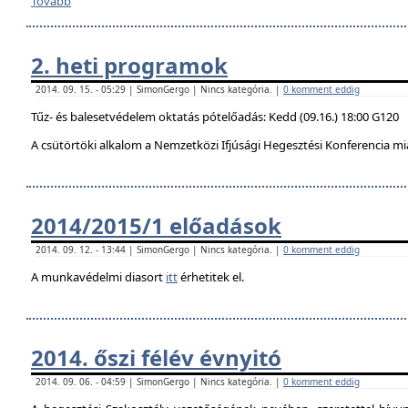
Tovább
2. heti programok
2014. 09. 15. - 05:29 | SimonGergo | Nincs kategória. |
0 komment eddig
Tűz- és balesetvédelem oktatás pótelőadás: Kedd (09.16.) 18:00 G120
A csütörtöki alkalom a Nemzetközi Ifjúsági Hegesztési Konferencia mi
2014/2015/1 előadások
2014. 09. 12. - 13:44 | SimonGergo | Nincs kategória. |
0 komment eddig
A munkavédelmi diasort
itt
érhetitek el.
2014. őszi félév évnyitó
2014. 09. 06. - 04:59 | SimonGergo | Nincs kategória. |
0 komment eddig