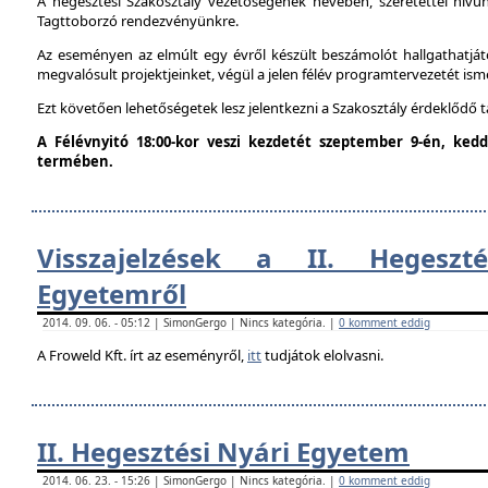
A hegesztési Szakosztály vezetőségének nevében, szeretettel hív
Tagttoborzó rendezvényünkre.
Az eseményen az elmúlt egy évről készült beszámolót hallgathatjáto
megvalósult projektjeinket, végül a jelen félév programtervezetét ism
Ezt követően lehetőségetek lesz jelentkezni a Szakosztály érdeklődő 
A Félévnyitó 18:00-kor veszi kezdetét szeptember 9-én, ke
termében.
Visszajelzések a II. Hegeszt
Egyetemről
2014. 09. 06. - 05:12 | SimonGergo | Nincs kategória. |
0 komment eddig
A Froweld Kft. írt az eseményről,
itt
tudjátok elolvasni.
II. Hegesztési Nyári Egyetem
2014. 06. 23. - 15:26 | SimonGergo | Nincs kategória. |
0 komment eddig