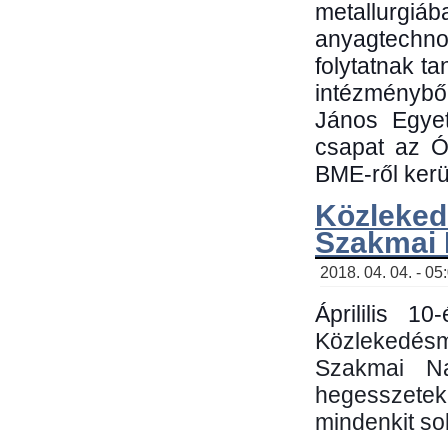
metallu
anyagtechn
folytatnak t
intézménybő
János Egyet
csapat az Ó
BME-ről kerül
Közleked
Szakmai
2018. 04. 04. - 05
Áprililis 1
Közlekedés
Szakmai N
hegesszetek 
mindenkit sok