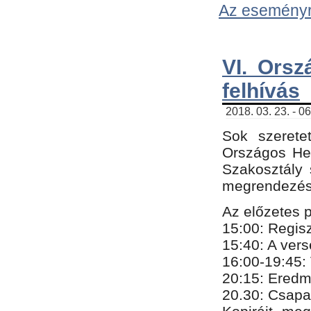
Az eseményről
VI. Orsz
felhívás
2018. 03. 23. - 0
Sok szerete
Országos He
Szakosztály 
megrendezésr
Az előzetes 
15:00: Regis
15:40: A ver
16:00-19:45:
20:
​15​
: Eredm
​20.30: Csapa