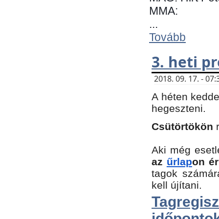
MMA:
...
Tovább
3. heti 
2018. 09. 17. - 0
A héten kedde
hegeszteni.
Csütörtökön
Aki még esetl
az
űrlap
on ér
tagok számár
kell újítani.
Tagregi
időpontok