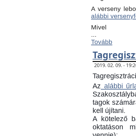
A verseny lebo
alábbi versenyf
Mivel
...
Tovább
Tagregisz
2019. 02. 09. - 19
Tagregisztráci
Az
alábbi űrl
Szakosztályb
tagok számára
kell újítani.
​A kötelező 
oktatáson m
vennie):