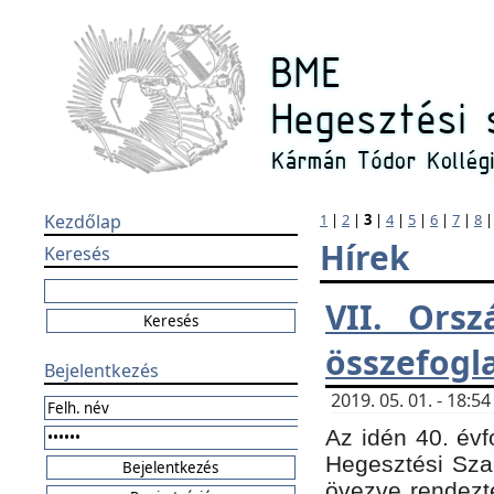
Kezdőlap
1
|
2
|
3
|
4
|
5
|
6
|
7
|
8
Hírek
Keresés
VII. Orsz
összefogl
Bejelentkezés
2019. 05. 01. - 18:
Az idén 40. évf
Hegesztési Sza
övezve rendezte