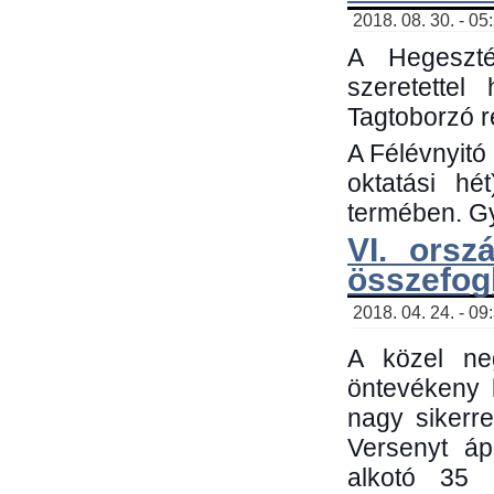
2018. 08. 30. - 05
A Hegeszté
szeretette
Tagtoborzó 
A Félévnyitó
oktatási h
termében. Gy
VI. orsz
összefog
2018. 04. 24. - 09
A közel neg
öntevékeny 
nagy sikerr
Versenyt áp
alkotó 35 h