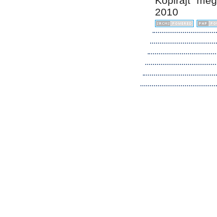
Kopirájt me
2010