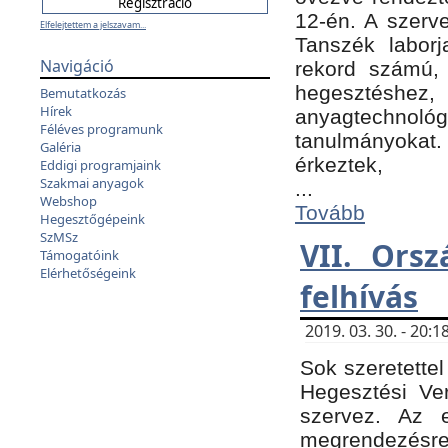
12-én. A szer
Elfelejtettem a jelszavam...
Tanszék laborj
Navigáció
rekord számú, 
hegesztéshe
Bemutatkozás
Hírek
anyagtechnológ
Féléves programunk
tanulmányokat.
Galéria
érkeztek,
Eddigi programjaink
Szakmai anyagok
...
Webshop
Tovább
Hegesztőgépeink
SzMSz
VII. Ors
Támogatóink
Elérhetőségeink
felhívás
2019. 03. 30. - 20
Sok szeretettel
Hegesztési Ve
szervez. Az 
megrendezésre 