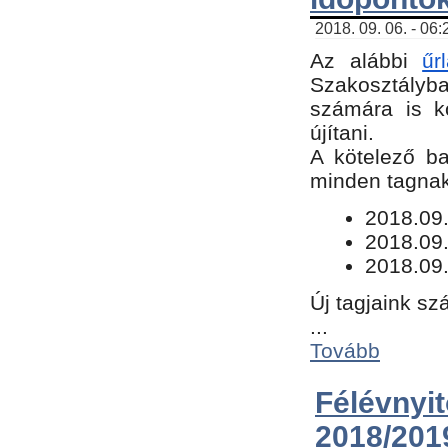
2018. 09. 06. - 06
Az alábbi
űr
Szakosztályba.
számára is k
újítani.
​A kötelező b
minden tagnak 
​2018.09
2018.09.
2018.09.
Új tagjaink sz
...
Tovább
Félévn
2018/201