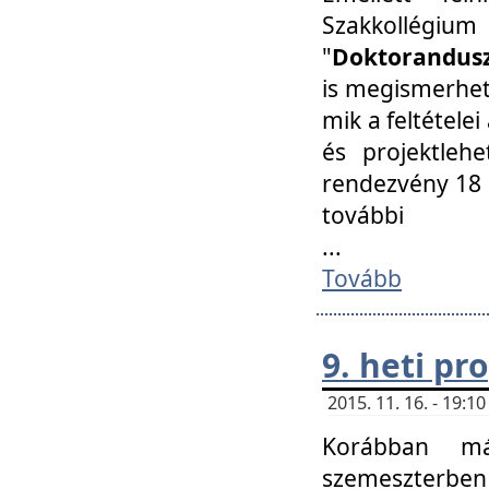
Szakkollégi
"
Doktorandusz
is megismerhet
mik a feltétele
és projektleh
rendezvény 18 
további
...
Tovább
9. heti p
2015. 11. 16. - 19:
Korábban má
szemeszterben