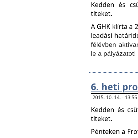
Kedden és csü
titeket.
A GHK kiírta a 
leadási határid
félévben aktíva
le a pályázatot!
6. heti p
2015. 10. 14. - 13:
Kedden és csüt
titeket.
Pénteken a Frow