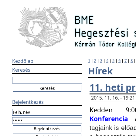
Kezdőlap
1
|
2
|
3
|
4
|
5
|
6
|
7
|
8
Hírek
Keresés
11. heti 
2015. 11. 16. - 19:
Bejelentkezés
Kedden 9:
Konferencia
tagjaink is elő