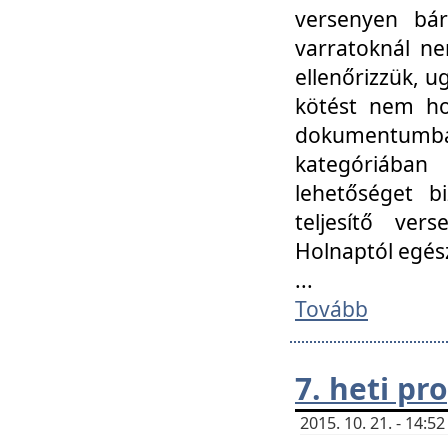
versenyen bár
varratoknál ne
ellenőrizzük, u
kötést nem hoz
dokumentumban 
kategóriába
lehetőséget bi
teljesítő ver
Holnaptól egés
...
Tovább
7. heti p
2015. 10. 21. - 14: