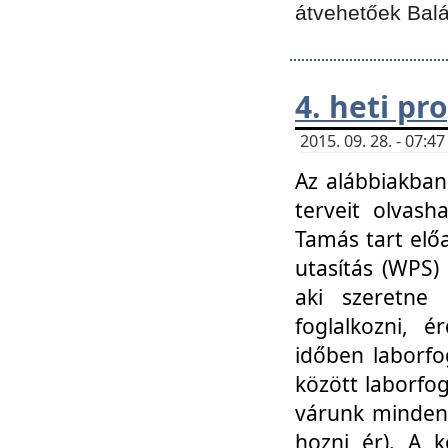
átvehetőek Balá
4. heti p
2015. 09. 28. - 07:
Az alábbiakban 
terveit olvash
Tamás tart elő
utasítás (WPS)
aki szeretne k
foglalkozni, 
időben laborfo
között laborfog
várunk mindenk
hozni ér). A 