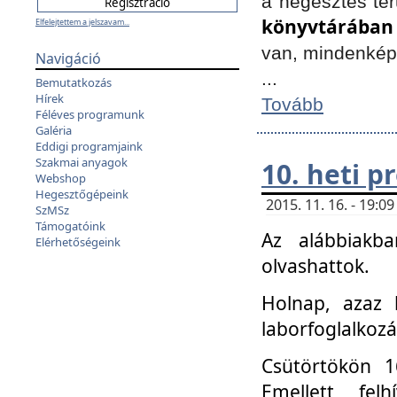
a hegesztés ter
könyvtárában
Elfelejtettem a jelszavam...
van, mindenké
Navigáció
...
Bemutatkozás
Hírek
Tovább
Féléves programunk
Galéria
Eddigi programjaink
Szakmai anyagok
10. heti 
Webshop
Hegesztőgépeink
2015. 11. 16. - 19:
SzMSz
Támogatóink
Az alábbiakb
Elérhetőségeink
olvashattok.
Holnap, azaz 
laborfoglalkozá
Csütörtökön 16
Emellett fe