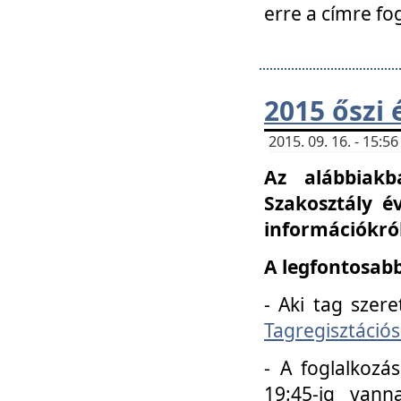
erre a címre fo
2015 őszi 
2015. 09. 16. - 15:
Az alábbiakb
Szakosztály é
információkról
A legfontosabb
- Aki tag szere
Tagregisztációs
- A foglalkozá
19:45-ig vann