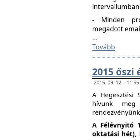
intervallumban
- Minden pro
megadott email 
...
Tovább
2015 őszi 
2015. 09. 12. - 11:
A Hegesztési S
hívunk meg 
rendezvényünk
A Félévnyitó 
oktatási hét)