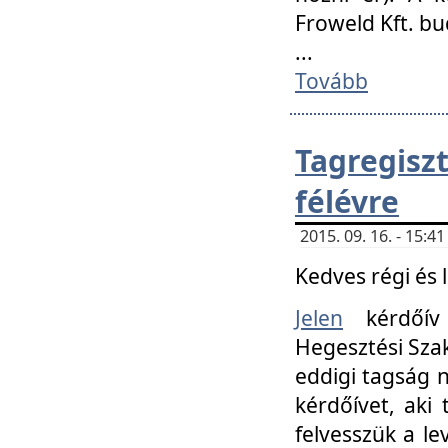
Froweld Kft. bu
...
Tovább
Tagregis
félévre
2015. 09. 16. - 15:
Kedves régi és 
Jelen
kérdőív 
Hegesztési Szak
eddigi tagság n
kérdőívet, aki
felvesszük a le