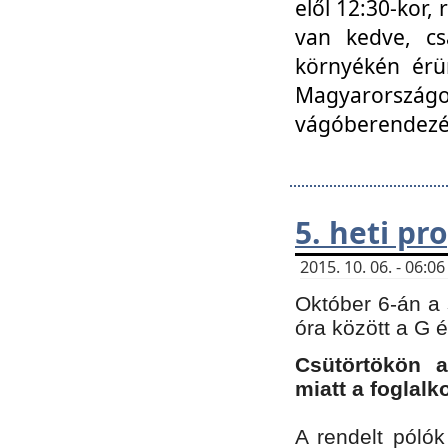
elől 12:30-kor,
van kedve, cs
környékén érün
Magyarországo
vágóberendezé
5. heti p
2015. 10. 06. - 06:
Október 6-án a 
óra között a G 
Csütörtökön a
miatt a foglal
A rendelt póló