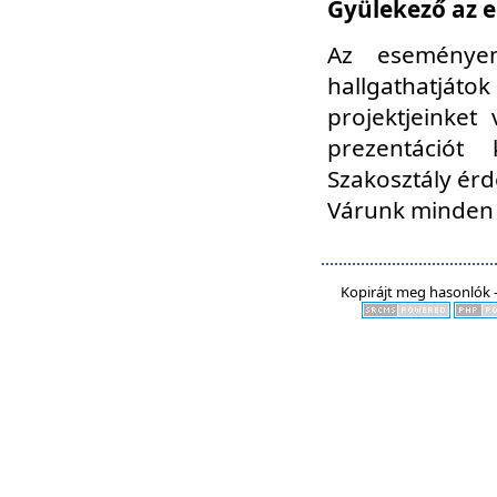
Gyülekező az e
Az eseményen
hallgathatjáto
projektjeinket
prezentációt
Szakosztály ér
Várunk minden 
Kopirájt meg hasonlók -