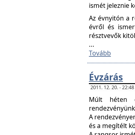
ismét jeleznie k
Az évnyitón a 
évről és ismer
résztvevők kitö
...
Tovább
Évzárás
2011. 12. 20. - 22:
Múlt héten c
rendezvényünk, 
A rendezvényen 
és a megítélt k
A rangsor ismét