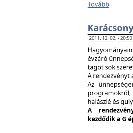
Tovább
Karácsony
2011. 12. 02. - 20:
Hagyományaink
évzáró ünnepség
tagot sok szere
A rendezvényt a
Az ünnepségen
programokról,
halászlé és guly
A rendezvén
kezdődik a G 