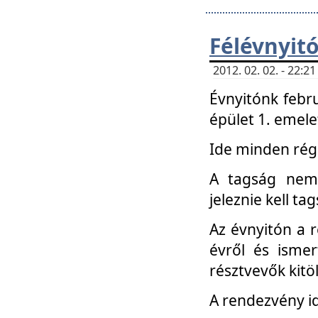
Félévnyit
2012. 02. 02. - 22:
Évnyitónk febru
épület 1. emele
Ide minden régi
A tagság nem
jeleznie kell ta
Az évnyitón a 
évről és ismer
résztvevők kitö
A rendezvény id