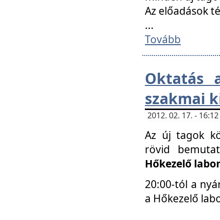
Az előadások 
...
Tovább
Oktatás 
szakmai k
2012. 02. 17. - 16:
Az új tagok k
rövid bemuta
Hőkezelő labo
20:00-tól a nyá
a Hőkezelő lab