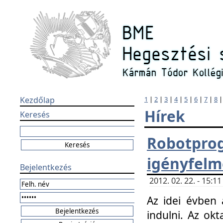
Kezdőlap
1
|
2
|
3
|
4
|
5
|
6
|
7
|
8
Hírek
Keresés
Robotpr
igényfelm
Bejelentkezés
2012. 02. 22. - 15:
Az idei évben 
indulni. Az o