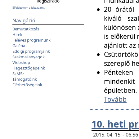
munkadarab
20 órától 
Elfelejtettem a jelszavam...
kiváló sz
Navigáció
különösen a
Bemutatkozás
Hírek
is előkerül
Féléves programunk
ajánlott az
Galéria
Eddigi programjaink
Csütörtökö
Szakmai anyagok
szereplő he
Webshop
Hegesztőgépeink
Pénteken 
SzMSz
Támogatóink
mindenkit
Elérhetőségeink
épületben. 
Tovább
10. heti 
2015. 04. 15. - 06: