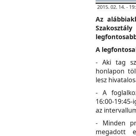
2015. 02. 14. - 
Az alábbiak
Szakosztá
legfontosabb
A legfontosa
- Aki tag s
honlapon töl
lesz hivatalo
- A foglalk
16:00-19:45-i
az intervallu
- Minden pr
megadott e