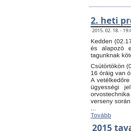
2. heti 
2015. 02. 18. - 1
Kedden (02.17
és alapozó e
tagunknak köt
Csütörtökön (0
16 óráig van ó
A vetélkedőre 
ügyességi je
orvostechnika 
verseny során
...
Tovább
2015 tav