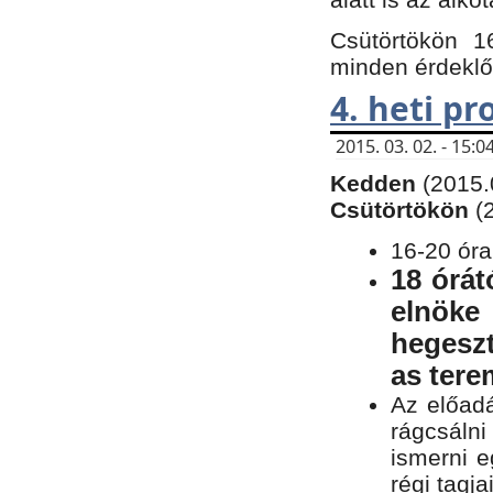
Csütörtökön 1
minden érdeklő
4. heti p
2015. 03. 02. - 15
Kedden
(2015.
Csütörtökön
(
16-20 óra
18 órát
elnöke
hegeszt
as ter
Az előad
rágcsálni
ismerni e
régi tagja