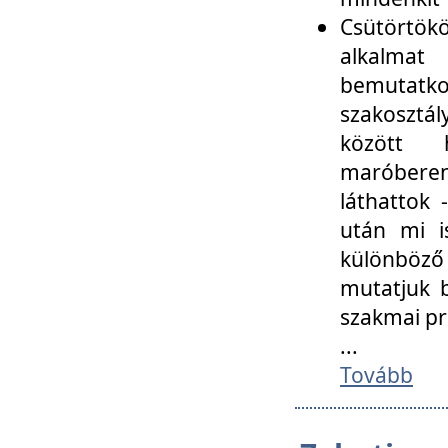
Csütörtökö
alkalmat
bemutatko
szakosztál
között
maróbere
láthattok
után mi i
különböző 
mutatjuk b
szakmai p
...
Tovább