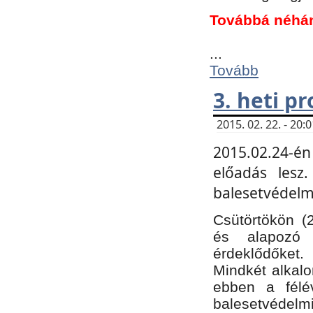
Továbbá néhá
...
Tovább
3. heti p
2015. 02. 22. - 20
2015.02.24-én
előadás lesz
balesetvédelmi
Csütörtökön (
és alapozó e
érdeklődőket.
Mindkét alkalo
ebben a félé
balesetvédelmi