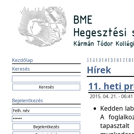
Kezdőlap
1
|
2
|
3
|
4
|
5
|
6
|
7
|
8
Hírek
Keresés
11. heti 
2015. 04. 21. - 06:
Bejelentkezés
Kedden labo
A foglalko
tapasztal