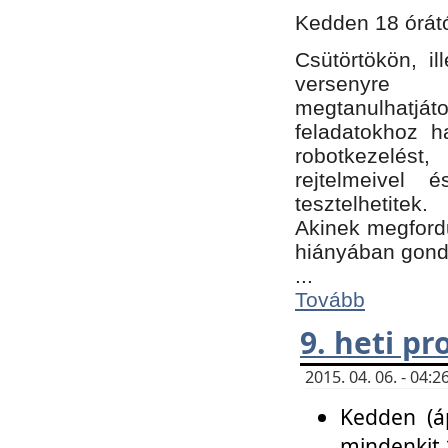
Kedden 18 órátó
Csütörtökön, i
versenyre k
megtanulhatj
feladatokhoz ha
robotkezelést
rejtelmeivel 
tesztelhetitek.
Akinek megfordu
hiányában gon
...
Tovább
9. heti p
2015. 04. 06. - 04
Kedden (áp
mindenkit 