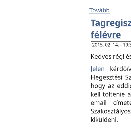
...
Tovább
Tagregi
félévre
2015. 02. 14. - 1
Kedves régi és
Jelen
kérdőív
Hegesztési Sz
hogy az eddi
kell töltenie
email címet
Szakosztályo
kiküldeni.