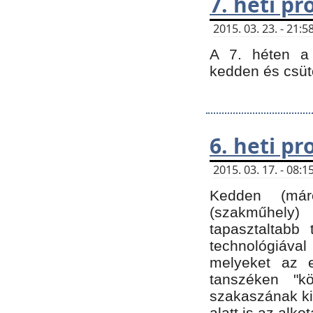
7. heti p
2015. 03. 23. - 21
A 7. héten a 
kedden és csüt
6. heti p
2015. 03. 17. - 08
Kedden (márc
(szakműhely)
tapasztaltabb 
technológiával
melyeket az e
tanszéken "k
szakaszának ki
alatt is az alko