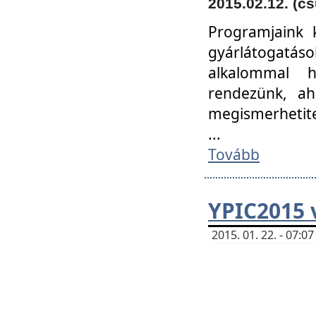
2015.02.12. (cs
Programjaink k
gyárlátogatáso
alkalommal h
rendezünk, ah
megismerhetite
...
Tovább
YPIC2015 
2015. 01. 22. - 07: