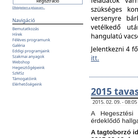
feladatok vá
szükséges kom
Elfelejtettem a jelszavam...
versenyre bár
Navigáció
vetélkedő ut
Bemutatkozás
Hírek
hangulatú vacso
Féléves programunk
Galéria
Jelentkezni 4 f
Eddigi programjaink
itt.
Szakmai anyagok
Webshop
Hegesztőgépeink
SzMSz
Támogatóink
Elérhetőségeink
2015 tavas
2015. 02. 09. - 08:
A Hegesztési 
érdeklődő hallg
A tagtoborzó i