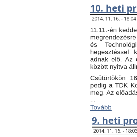
10. heti 
2014. 11. 16. - 18:
11.11.-én kedde
megrendezésre 
és Technológ
hegesztéssel k
adnak elő. Az o
között nyitva ál
Csütörtökön 16
pedig a TDK Kon
meg. Az előadá
...
Tovább
9. heti p
2014. 11. 16. - 18