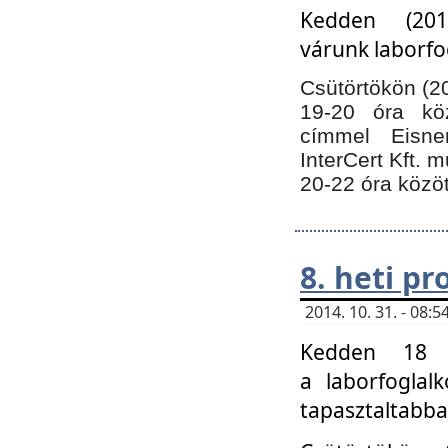
Kedden (201
várunk laborfo
Csütörtökön (20
19-20 óra kö
címmel Eisne
InterCert Kft. 
20-22 óra közöt
8. heti p
2014. 10. 31. - 08
Kedden 18 ó
a laborfoglal
tapasztaltabba