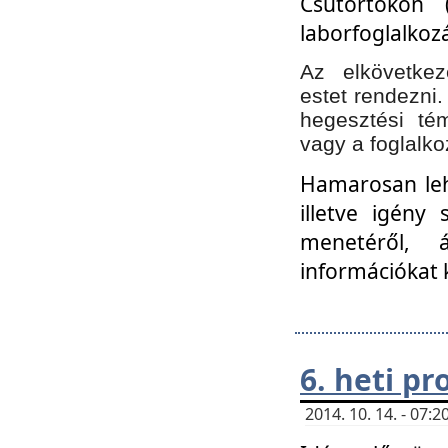
Csütörtökön 
laborfoglalkozá
Az elkövetke
estet rendezni
hegesztési té
vagy a foglalko
Hamarosan lehe
illetve igény
menetéről, á
információkat 
6. heti p
2014. 10. 14. - 07