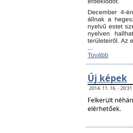
érdeklődőt.
December 4-én
állnak a hegesz
nyelvű estet sz
nyelven hallh
területeiről. A
...
Tovább
Új képek
2014. 11. 16. - 20:
Felkerült néhán
elérhetőek.