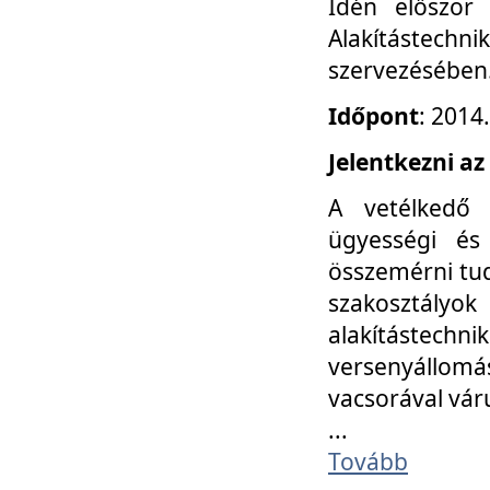
Idén először
Alakítástechni
szervezésében
Időpont
: 2014
Jelentkezni az
A vetélkedő 
ügyességi és
összemérni tud
szakosztályok 
alakítástec
versenyállom
vacsorával vár
...
Tovább