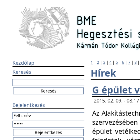
Kezdőlap
1
|
2
|
3
|
4
|
5
|
6
|
7
|
8
Hírek
Keresés
G épület 
2015. 02. 09. - 08:
Bejelentkezés
Az Alakítástech
szervezésében
épület vetélke