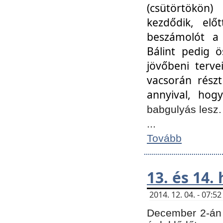
(csütörtökön
kezdődik, elő
beszámolót a 
Bálint pedig ö
jövőbeni terve
vacsorán részt
annyival, hogy
babgulyás lesz
...
Tovább
13. és 14.
2014. 12. 04. - 07:
December 2-án 