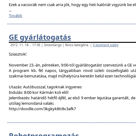
Ezek a vacsorák nem csak arra jók, hogy egy heti kalóriát vigyünk be e
...
Tovább
GE gyárlátogatás
2012. 11. 18. - 17:36 | SimonGergo | Nincs kategória. |
0 komment eddig
Sziasztok!
November 23.-án, pénteken, 9:00-tól gyárlátogatást szervezünk a GE 
A program kb. fél napos, tárgyalóban rövid üzleti összefoglaló u
szakmai bemutatása, majd műhelytúra keretén belül ezen technológiák
Utazás: Autóbusszal, tagoknak ingyenes
Indulás: 8:00-kor Kármán koli elől
Jelentkezés: határidő hétfő éjfél, az első 9 ember lejutása garantált, d
utólag lemondaná valaki.
http://doodle.com/3kgkyk8tt8v3afk7
Robotprogramozás