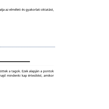
ja az elméleti és gyakorlati oktatást,
jtöttek a tagok. Ezek alapján a pontok
 majd mindenki kap értesítést, amikor