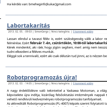
Ha kérdés van: bmeheginfo[kukac]gmail.com
Labortakarítás
2013. 02. 05. - 09:03 | SimonGergo | Nincs kategória. |
0 komment eddig
Lassan elindul a tavaszi félév is, ezért szükségesség válik a labor re
felmérése. Ezért
február 7.-én, csütörtökön, 10:00-tól labortakarí
Kérek mindenkit, aki ráér, hogy jöjjön segíteni, mert amíg nem tessz
tudni elkezdeni a féléves munkát.
Eléggé sok a tennivaló, ezért aki csak délután tud jönni, az is nézzen 
Robotprogramozás újra!
2013. 02. 03. - 14:05 | SimonGergo | Nincs kategória. |
0 komment eddig
A nagy érdeklődésre való tekintettel a Yaskawa Motoman, a vilá
képviselete újra indítja, kizárólag felsőoktatási intézmények nappal
vehető rendkívüli kedvezményes robotprogramozási tanfolyamait.
Az akkreditált Robotprogramozás (PL-4007) képzés szerint folytatott