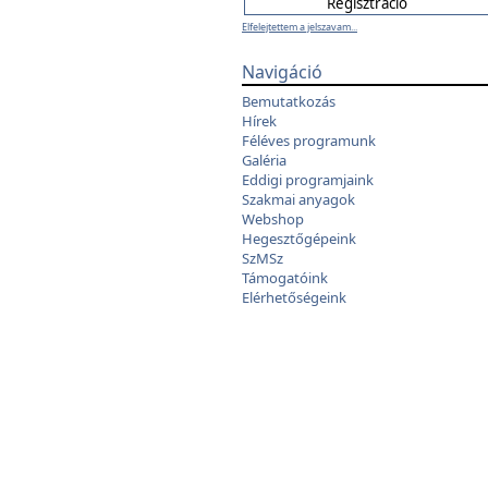
Elfelejtettem a jelszavam...
Navigáció
Bemutatkozás
Hírek
Féléves programunk
Galéria
Eddigi programjaink
Szakmai anyagok
Webshop
Hegesztőgépeink
SzMSz
Támogatóink
Elérhetőségeink