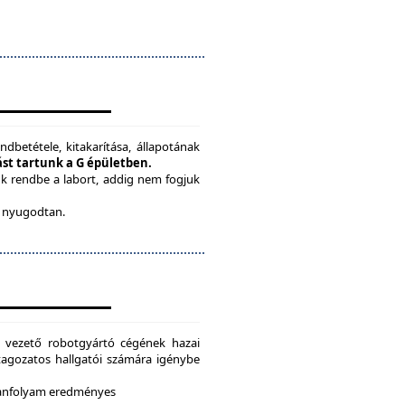
ndbetétele, kitakarítása, állapotának
tást tartunk a G épületben.
ük rendbe a labort, addig nem fogjuk
be nyugodtan.
g vezető robotgyártó cégének hazai
i tagozatos hallgatói számára igénybe
 tanfolyam eredményes