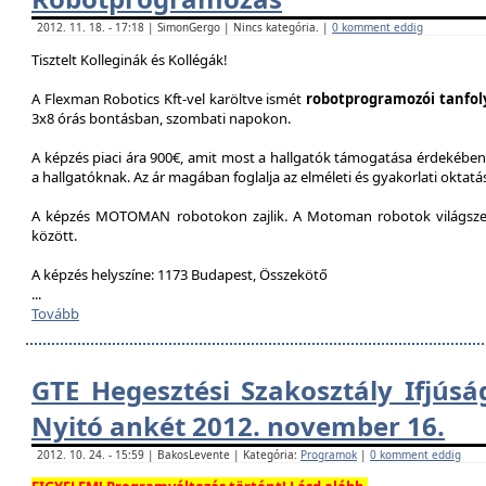
2012. 11. 18. - 17:18 | SimonGergo | Nincs kategória. |
0 komment eddig
Tisztelt Kolleginák és Kollégák!
A Flexman Robotics Kft-vel karöltve ismét
robotprogramozói tanfo
3x8 órás bontásban, szombati napokon.
A képzés piaci ára 900€, amit most a hallgatók támogatása érdekében 
a hallgatóknak. Az ár magában foglalja az elméleti és gyakorlati oktatást
A képzés MOTOMAN robotokon zajlik. A Motoman robotok világszer
között.
A képzés helyszíne: 1173 Budapest, Összekötő
...
Tovább
GTE Hegesztési Szakosztály Ifjúsá
Nyitó ankét 2012. november 16.
2012. 10. 24. - 15:59 | BakosLevente | Kategória:
Programok
|
0 komment eddig