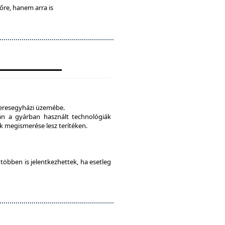
lőre, hanem arra is
veresegyházi üzemébe.
tán a gyárban használt technológiák
 megismerése lesz terítéken.
e többen is jelentkezhettek, ha esetleg