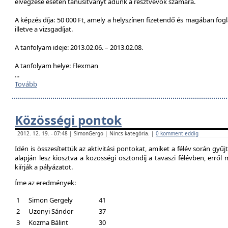
elvégzése esetén tanúsítványt adunk a résztvevők számára.
A képzés díja: 50 000 Ft, amely a helyszínen fizetendő és magában foglal
illetve a vizsgadíjat.
A tanfolyam ideje: 2013.02.06. – 2013.02.08.
A tanfolyam helye: Flexman
...
Tovább
Közösségi pontok
2012. 12. 19. - 07:48 | SimonGergo | Nincs kategória. |
0 komment eddig
Idén is összesítettük az aktivitási pontokat, amiket a félév során gyű
alapján lesz kiosztva a közösségi ösztöndíj a tavaszi félévben, erről
kiírják a pályázatot.
Íme az eredmények:
1
Simon Gergely
41
2
Uzonyi Sándor
37
3
Kozma Bálint
30