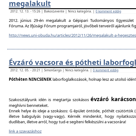
megalakult
2012. 12. 13. - 15:26 | BakosLevente | Nincs kategória. |
0 komment eddig
2012. június 29-én megalakult a Gépipari Tudományos Egyesület H
Fóruma. Az Ifjúsági Fórum programjairól, jövőbeli terveiről ajánlunk f
http://news.uni-obuda.hu/articles/2012/11/26/megalakult-a-hegesztesi
Évzáró vacsora és pótheti laborfog
2012. 12. 05. - 20:21 | SimonGergo | Nincs kategória. |
0 komment eddig
Póthéten NINCSENEK
laborfoglalkozások, holnap lesz az utolsó idén
évzáró karácson
Szakosztályunk idén is megtartja szokásos
meghívni benneteket.
Ennek helye és ideje a szokásos: G épület öntöde, póthét csütörtök (d
illetve babgulyás (vagy-vagy). Kérnék mindenkit, hogy nyilatkozz
dudliban, illetve arról, hogy tud-e segíteni felkészülni a vacsorára!
link a szavazáshoz