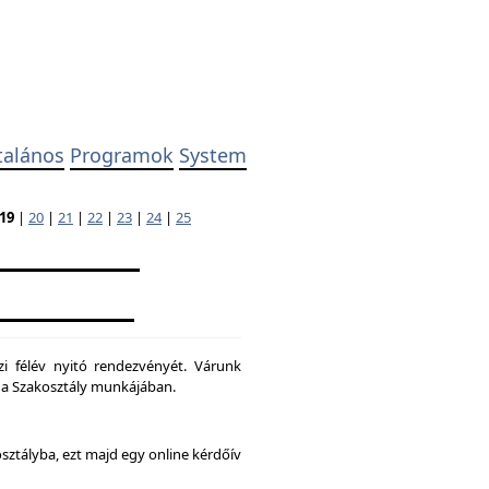
talános
Programok
System
19
|
20
|
21
|
22
|
23
|
24
|
25
zi félév nyitó rendezvényét. Várunk
ni a Szakosztály munkájában.
osztályba, ezt majd egy online kérdőív