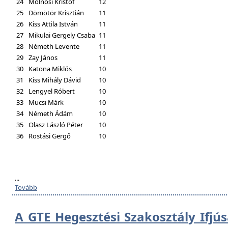
24
Molnosi Kristóf
12
25
Dömötör Krisztián
11
26
Kiss Attila István
11
27
Mikulai Gergely Csaba
11
28
Németh Levente
11
29
Zay János
11
30
Katona Miklós
10
31
Kiss Mihály Dávid
10
32
Lengyel Róbert
10
33
Mucsi Márk
10
34
Németh Ádám
10
35
Olasz László Péter
10
36
Rostási Gergő
10
...
Tovább
A GTE Hegesztési Szakosztály Ifjú