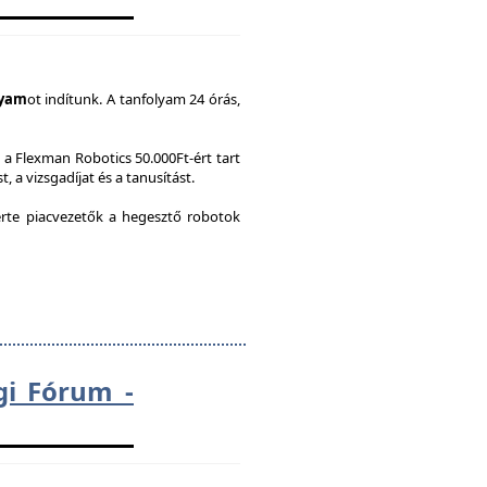
lyam
ot indítunk. A tanfolyam 24 órás,
a Flexman Robotics 50.000Ft-ért tart
, a vizsgadíjat és a tanusítást.
te piacvezetők a hegesztő robotok
gi Fórum -