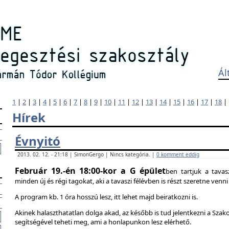
Ál
1
|
2
|
3
|
4
|
5
|
6
|
7
|
8
|
9
|
10
|
11
|
12
|
13
|
14
|
15
|
16
|
17
|
18
|
Hírek
Évnyitó
2013. 02. 12. - 21:18 | SimonGergo | Nincs kategória. |
0 komment eddig
Február 19.-én 18:00-kor a G épület
ben tartjuk a tavas
minden új és régi tagokat, aki a tavaszi félévben is részt szeretne ven
A program kb. 1 óra hosszú lesz, itt lehet majd beiratkozni is.
Akinek halaszthatatlan dolga akad, az később is tud jelentkezni a Szak
segítségével teheti meg, ami a honlapunkon lesz elérhető.