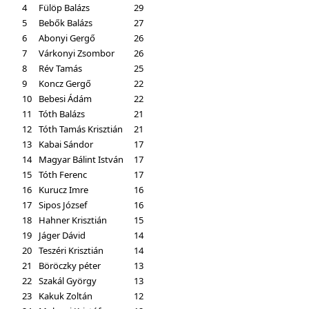
4
Fülöp Balázs
29
5
Bebők Balázs
27
6
Abonyi Gergő
26
7
Várkonyi Zsombor
26
8
Rév Tamás
25
9
Koncz Gergő
22
10
Bebesi Ádám
22
11
Tóth Balázs
21
12
Tóth Tamás Krisztián
21
13
Kabai Sándor
17
14
Magyar Bálint István
17
15
Tóth Ferenc
17
16
Kurucz Imre
16
17
Sipos József
16
18
Hahner Krisztián
15
19
Jáger Dávid
14
20
Teszéri Krisztián
14
21
Böröczky péter
13
22
Szakál György
13
23
Kakuk Zoltán
12