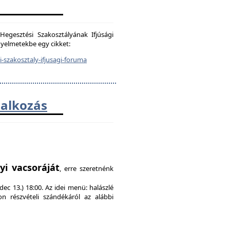
egesztési Szakosztályának Ifjúsági
igyelmetekbe egy cikket:
-szakosztaly-ifjusagi-foruma
lalkozás
!
yi vacsoráját
, erre szeretnénk
ec 13.) 18:00. Az idei menü: halászlé
on részvételi szándékáról az alábbi