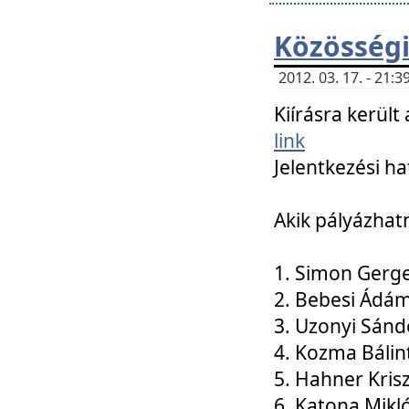
Közösségi
2012. 03. 17. - 21
Kiírásra kerül
link
Jelentkezési ha
Akik pályázhat
1. Simon Gerge
2. Bebesi Ádá
3. Uzonyi Sánd
4. Kozma Bálin
5. Hahner Kris
6. Katona Mikl