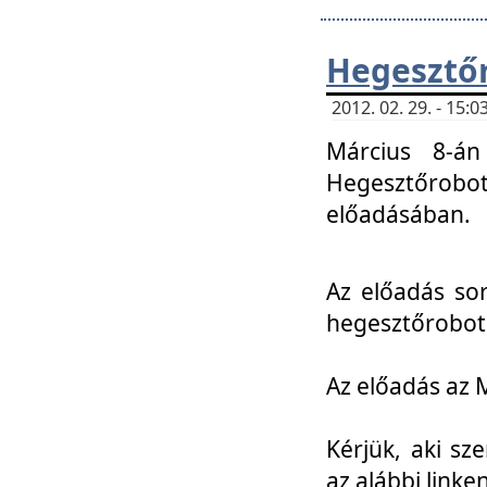
Hegesztőr
2012. 02. 29. - 15:
Március 8-án
Hegesztőrobo
előadásában.
Az előadás so
hegesztőroboto
Az előadás az 
Kérjük, aki sz
az alábbi linken