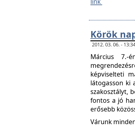
link
Körök na
2012. 03. 06. - 13
Március 7.-
megrendezésre
képviselteti 
látogasson ki 
szakosztályt, b
fontos a jó ha
erősebb közöss
Várunk mindenk