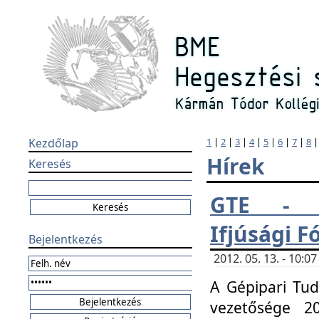
Kezdőlap
1
|
2
|
3
|
4
|
5
|
6
|
7
|
8
Hírek
Keresés
GTE - H
Ifjúsági 
Bejelentkezés
2012. 05. 13. - 10:
A Gépipari Tu
vezetősége 20