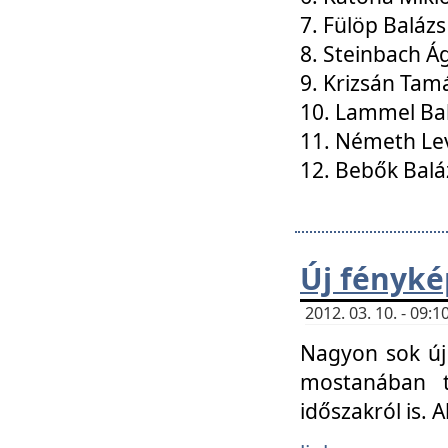
7. Fülöp Balázs
8. Steinbach Á
9. Krizsán Tam
10. Lammel Ba
11. Németh Le
12. Bebők Balá
Új fényké
2012. 03. 10. - 09
Nagyon sok új 
mostanában t
időszakról is. A