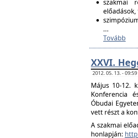
szakmai r
előadások, 
szimpózium
...
Tovább
XXVI. Heg
2012. 05. 13. - 09:
Május 10-12. k
Konferencia é
Óbudai Egyetem
vett részt a ko
A szakmai előa
honlapján:
http