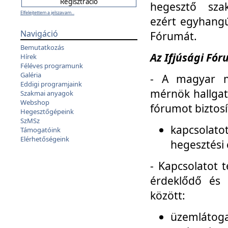
hegesztő sza
Elfelejtettem a jelszavam...
ezért egyhangú
Navigáció
Fórumát.
Bemutatkozás
Az Ifjúsági Fóru
Hírek
Féléves programunk
Galéria
- A magyar m
Eddigi programjaink
mérnök hallgat
Szakmai anyagok
Webshop
fórumot biztosí
Hegesztőgépeink
SzMSz
kapcsolat
Támogatóink
Elérhetőségeink
hegesztési 
- Kapcsolatot t
érdeklődő és 
között:
üzemlátoga