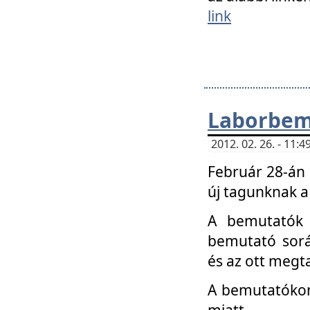
link
Laborbem
2012. 02. 26. - 11:
Február 28-án
új tagunknak a
A bemutatók 
bemutató sorá
és az ott megta
A bemutatókon 
miatt.