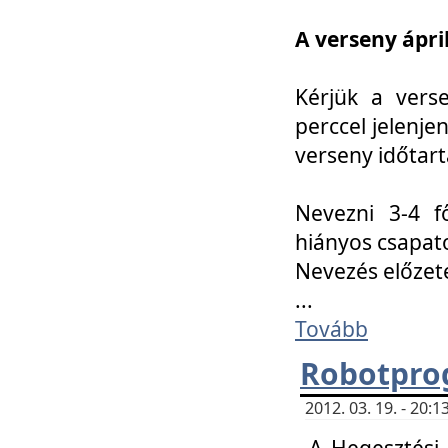
A verseny ápril
Kérjük a vers
perccel jelenje
verseny időtar
Nevezni 3-4 f
hiányos csapat
Nevezés előze
...
Tovább
Robotpro
2012. 03. 19. - 20:
A Hegesztési S