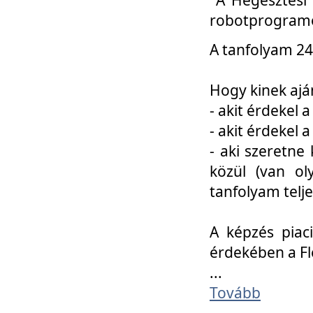
robotprogramo
A tanfolyam 24
Hogy kinek ajá
- akit érdekel 
- akit érdekel
- aki szeretne 
közül (van ol
tanfolyam telje
A képzés piac
érdekében a F
...
Tovább