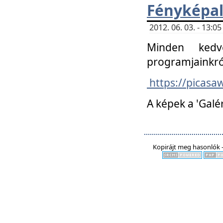
Fényképa
2012. 06. 03. - 13:
Minden kedv
programjainkró
https://picas
A képek a 'Galé
Kopirájt meg hasonlók -