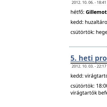
2012. 10. 06. - 18:
hétfő:
Gillemo
kedd: huzaltáro
csütörtök: hege
5. heti p
2012. 10. 03. - 22:
kedd: virágtar
csütörtök: 18:0
virágtartók bef