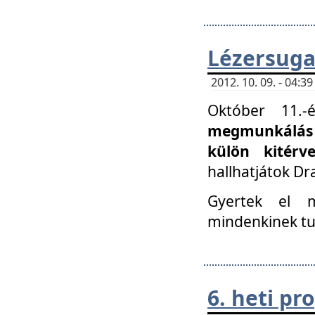
Lézersuga
2012. 10. 09. - 04:
Október 11.
megmunkálás 
külön kitér
hallhatjátok D
Gyertek el 
mindenkinek tu
6. heti p