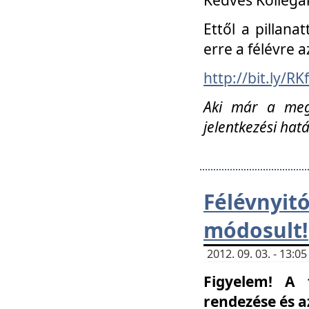
Ettől a pillana
erre a félévre a
http://bit.ly/RK
Aki már a megn
jelentkezési hat
Félévnyi
módosult!
2012. 09. 03. - 13:
Figyelem! A 
rendezése és 