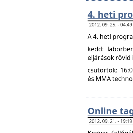
4. heti p
2012. 09. 25. - 04:
A 4. heti prog
kedd: laborbe
eljárások rövid
csütörtök: 16:
és MMA technoló
Online ta
2012. 09. 21. - 19:
Kedves Kollégá