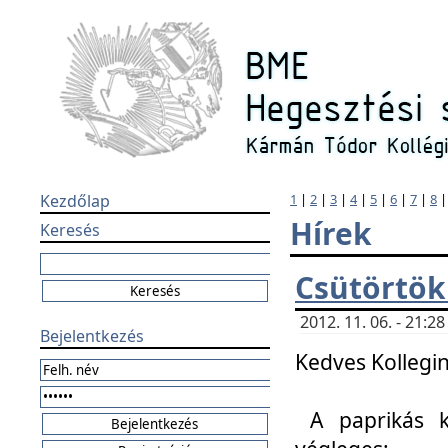
Kezdőlap
1
|
2
|
3
|
4
|
5
|
6
|
7
|
8
Hírek
Keresés
Csütörtök
2012. 11. 06. - 21:
Bejelentkezés
Kedves Kollegin
A paprikás k