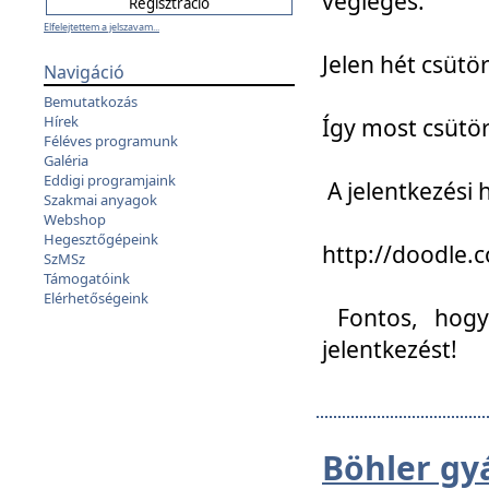
végleges:
Elfelejtettem a jelszavam...
Jelen hét csütör
Navigáció
Bemutatkozás
Hírek
Így most csütö
Féléves programunk
Galéria
Eddigi programjaink
A jelentkezési h
Szakmai anyagok
Webshop
Hegesztőgépeink
http://doodle
SzMSz
Támogatóink
Elérhetőségeink
Fontos, hogy 
jelentkezést!
Böhler gy