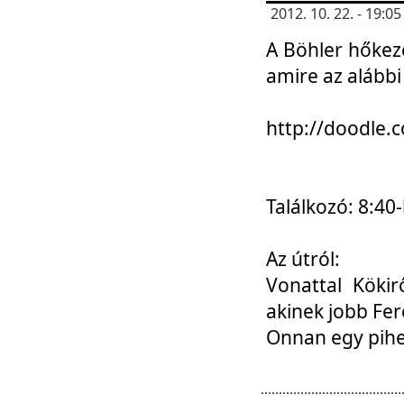
2012. 10. 22. - 19:
A Böhler hőkez
amire az alábbi
http://doodle
Találkozó: 8:40-
Az útról:
Vonattal Kökir
akinek jobb Fer
Onnan egy pihen