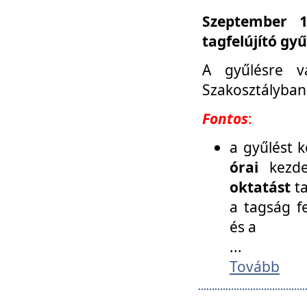
Szeptember 1
tagfelújító gy
A gyűlésre v
Szakosztályban
Fontos
:
a gyűlést 
órai
kezde
oktatást
t
a tagság f
és a
...
Tovább