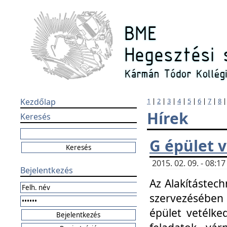
Kezdőlap
1
|
2
|
3
|
4
|
5
|
6
|
7
|
8
Hírek
Keresés
G épület 
2015. 02. 09. - 08:
Bejelentkezés
Az Alakítástech
szervezésében
épület vetélke