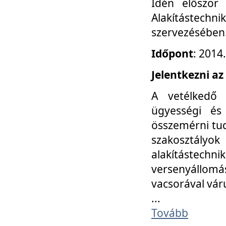
Idén először
Alakítástechni
szervezésében
Időpont
: 2014
Jelentkezni az
A vetélkedő 
ügyességi és
összemérni tud
szakosztályok 
alakítástec
versenyállom
vacsorával vár
...
Tovább