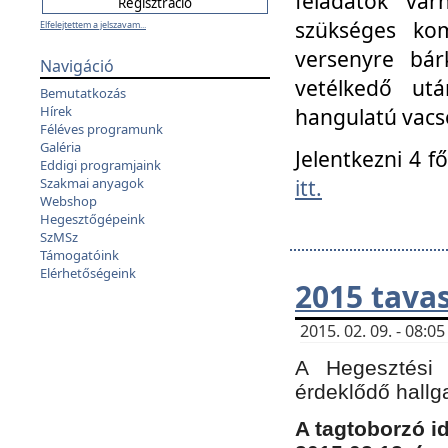
feladatok vá
szükséges kom
Elfelejtettem a jelszavam...
versenyre bár
Navigáció
vetélkedő ut
Bemutatkozás
Hírek
hangulatú vacso
Féléves programunk
Galéria
Jelentkezni 4 f
Eddigi programjaink
itt.
Szakmai anyagok
Webshop
Hegesztőgépeink
SzMSz
Támogatóink
Elérhetőségeink
2015 tavas
2015. 02. 09. - 08:
A Hegesztési 
érdeklődő hallg
A tagtoborzó i