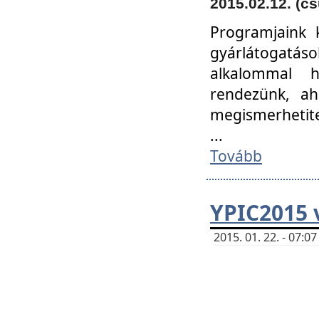
2015.02.12. (cs
Programjaink k
gyárlátogatáso
alkalommal h
rendezünk, ah
megismerhetite
...
Tovább
YPIC2015 
2015. 01. 22. - 07: