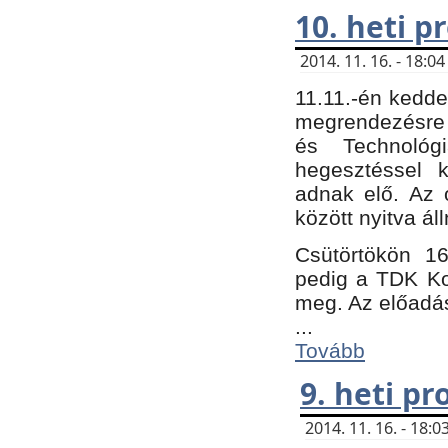
10. heti 
2014. 11. 16. - 18:
11.11.-én kedde
megrendezésre 
és Technológ
hegesztéssel k
adnak elő. Az o
között nyitva ál
Csütörtökön 16
pedig a TDK Kon
meg. Az előadá
...
Tovább
9. heti p
2014. 11. 16. - 18