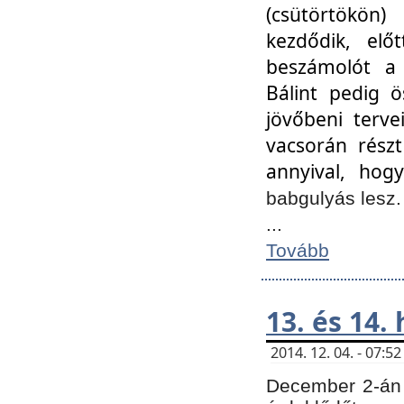
(csütörtökön
kezdődik, elő
beszámolót a 
Bálint pedig ö
jövőbeni terve
vacsorán részt
annyival, hogy
babgulyás lesz
...
Tovább
13. és 14.
2014. 12. 04. - 07:
December 2-án 