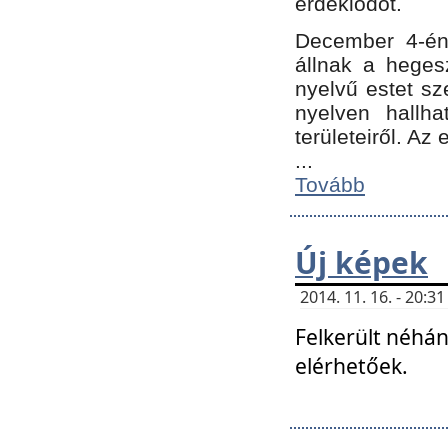
érdeklődőt.
December 4-én
állnak a hegesz
nyelvű estet sz
nyelven hallh
területeiről. A
...
Tovább
Új képek
2014. 11. 16. - 20:
Felkerült néhán
elérhetőek.