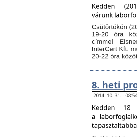
Kedden (201
várunk laborfo
Csütörtökön (20
19-20 óra kö
címmel Eisne
InterCert Kft. 
20-22 óra közöt
8. heti p
2014. 10. 31. - 08
Kedden 18 ó
a laborfoglal
tapasztaltabba