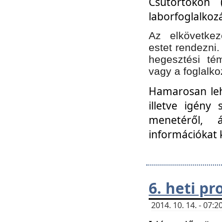
Csütörtökön 
laborfoglalkozá
Az elkövetke
estet rendezni
hegesztési té
vagy a foglalko
Hamarosan lehe
illetve igény
menetéről, á
információkat 
6. heti p
2014. 10. 14. - 07