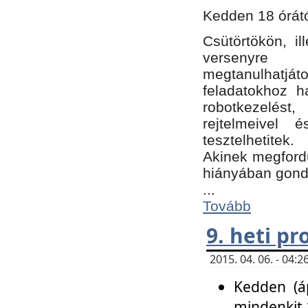
Kedden 18 órátó
Csütörtökön, i
versenyre k
megtanulhatj
feladatokhoz ha
robotkezelést
rejtelmeivel 
tesztelhetitek.
Akinek megfordu
hiányában gon
...
Tovább
9. heti p
2015. 04. 06. - 04
Kedden (áp
mindenkit 