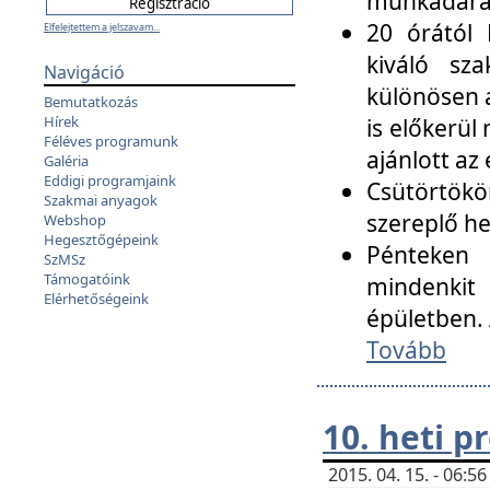
munkadarab
20 órától 
Elfelejtettem a jelszavam...
kiváló sz
Navigáció
különösen a
Bemutatkozás
Hírek
is előkerül
Féléves programunk
ajánlott az
Galéria
Eddigi programjaink
Csütörtökö
Szakmai anyagok
szereplő he
Webshop
Hegesztőgépeink
Pénteken 
SzMSz
Támogatóink
mindenkit
Elérhetőségeink
épületben. 
Tovább
10. heti 
2015. 04. 15. - 06: