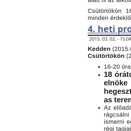
Csütörtökön 1
minden érdeklő
4. heti p
2015. 03. 02. - 15
Kedden
(2015.
Csütörtökön
(
16-20 óra
18 órát
elnöke
hegeszt
as ter
Az előad
rágcsálni
ismerni e
régi tagja