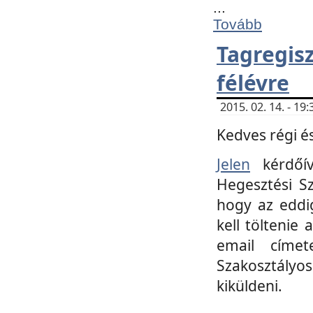
...
Tovább
Tagregi
félévre
2015. 02. 14. - 1
Kedves régi és
Jelen
kérdőív
Hegesztési Sz
hogy az eddi
kell töltenie
email címet
Szakosztályo
kiküldeni.