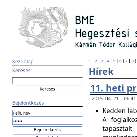
Kezdőlap
1
|
2
|
3
|
4
|
5
|
6
|
7
|
8
Hírek
Keresés
11. heti 
2015. 04. 21. - 06:
Bejelentkezés
Kedden labo
A foglalko
tapasztal