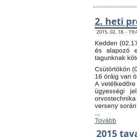
2. heti 
2015. 02. 18. - 1
Kedden (02.17
és alapozó e
tagunknak köt
Csütörtökön (0
16 óráig van ó
A vetélkedőre 
ügyességi je
orvostechnika 
verseny során
...
Tovább
2015 tav