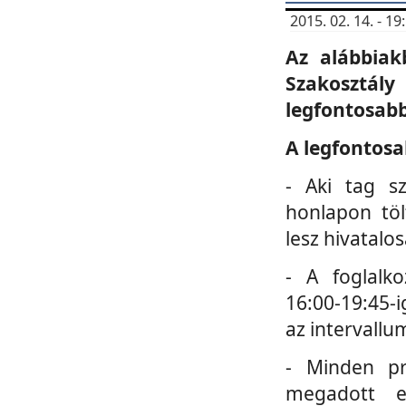
2015. 02. 14. - 
Az alábbiak
Szakosztá
legfontosabb
A legfontosa
- Aki tag s
honlapon töl
lesz hivatalo
- A foglalk
16:00-19:45-i
az intervallu
- Minden pr
megadott e