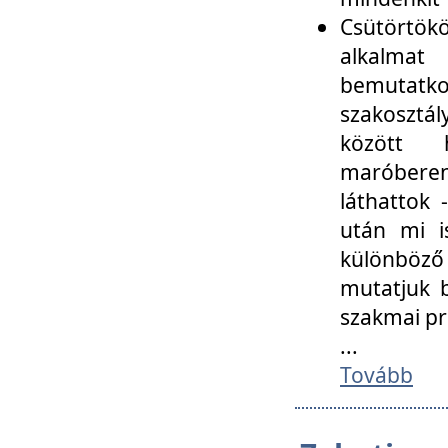
Csütörtökö
alkalmat
bemutatko
szakosztál
között
maróbere
láthattok
után mi i
különböző 
mutatjuk b
szakmai p
...
Tovább