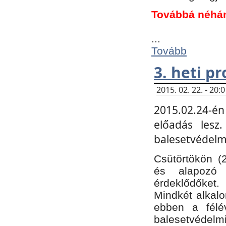
Továbbá néhá
...
Tovább
3. heti p
2015. 02. 22. - 20
2015.02.24-én
előadás lesz
balesetvédelmi
Csütörtökön (
és alapozó e
érdeklődőket.
Mindkét alkalo
ebben a félé
balesetvédelmi