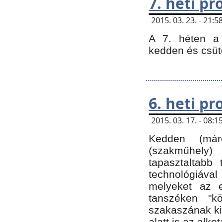
7. heti p
2015. 03. 23. - 21
A 7. héten a 
kedden és csüt
6. heti p
2015. 03. 17. - 08
Kedden (márc
(szakműhely)
tapasztaltabb 
technológiával
melyeket az e
tanszéken "k
szakaszának ki
alatt is az alko