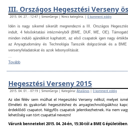
III. Országos Hegesztési Verseny ö
2015. 04. 27. - 12:47 | SimonGergo | Nincs kategória. |
0 komment eddig
Idén is nagy sikerrel sikerült megrendezni a III. Országos Hegesztés
indult, 4 felsőoktatási intézményből (BME, DUF, ME, OE). Támogat
minden induló ajándékot kaphatott, az első csapatok igen nagy értékb
az Anyagtudomány és Technológia Tanszék dolgozóinak és a BME H
versenyfeladatokat és azok lebonyolítását.
...
Tovább
Hegesztési Verseny 2015
2015. 04. 01. - 07:19 | SimonGergo | Kategória:
Általános
|
0 komment eddig
Az idei félév sem múlhat el Hegesztési Verseny nélkül, melyet is
Elméleti és gyakorlati hegesztéshez és anyagtechnológiákhoz kap
érdeklődő csapatot. Négyfős csapatok jelentkezhetnek. Ha nem vag
lehetőség van tört csapattal nevezni!
Várunk benneteket 2015. 04. 24-én, 15:30-tól a BME G épületében