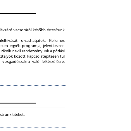
élévzáró vacsoráról később értesítünk
lhívását olvashatjátok. Kellemes
eken egyéb programja, jelentkezzen
Piknik nevű rendezvényünk a pótlási
sztályok közötti kapcsolatépítésen túl
vizsgaidőszakra való felkészülésre.
várunk titeket.