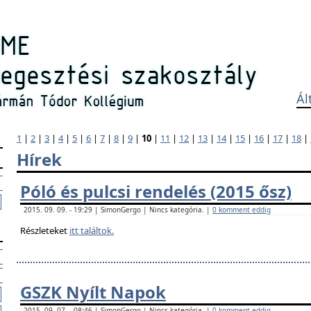
Ál
1
|
2
|
3
|
4
|
5
|
6
|
7
|
8
|
9
|
10
|
11
|
12
|
13
|
14
|
15
|
16
|
17
|
18
|
Hírek
Póló és pulcsi rendelés (2015 ősz)
2015. 09. 09. - 19:29 | SimonGergo | Nincs kategória. |
0 komment eddig
Részleteket
itt találtok.
GSZK Nyílt Napok
2015. 09. 07. - 08:46 | SimonGergo | Nincs kategória. |
0 komment eddig