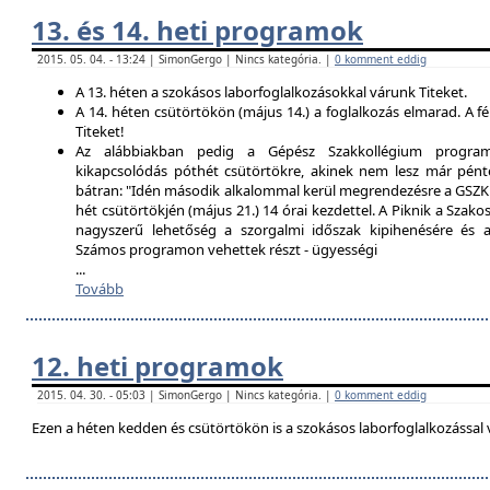
13. és 14. heti programok
2015. 05. 04. - 13:24 | SimonGergo | Nincs kategória. |
0 komment eddig
A 13. héten a szokásos laborfoglalkozásokkal várunk Titeket.
A 14. héten csütörtökön (május 14.) a foglalkozás elmarad. A f
Titeket!
Az alábbiakban pedig a Gépész Szakkollégium programfe
kikapcsolódás póthét csütörtökre, akinek nem lesz már pént
bátran: "Idén második alkalommal kerül megrendezésre a GSZK 
hét csütörtökjén (május 21.) 14 órai kezdettel. A Piknik a Szako
nagyszerű lehetőség a szorgalmi időszak kipihenésére és a 
Számos programon vehettek részt - ügyességi
...
Tovább
12. heti programok
2015. 04. 30. - 05:03 | SimonGergo | Nincs kategória. |
0 komment eddig
Ezen a héten kedden és csütörtökön is a szokásos laborfoglalkozással 