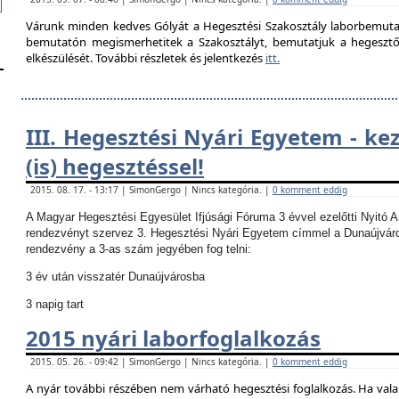
Várunk minden kedves Gólyát a Hegesztési Szakosztály laborbemutató
bemutatón megismerhetitek a Szakosztályt, bemutatjuk a hegesztő la
elkészülését. További részletek és jelentkezés
itt.
III. Hegesztési Nyári Egyetem - ke
(is) hegesztéssel!
2015. 08. 17. - 13:17 | SimonGergo | Nincs kategória. |
0 komment eddig
A Magyar Hegesztési Egyesület Ifjúsági Fóruma 3 évvel ezelőtti Nyitó 
rendezvényt szervez 3. Hegesztési Nyári Egyetem címmel a Dunaújvár
rendezvény a 3-as szám jegyében fog telni:
3 év után visszatér Dunaújvárosba
3 napig tart
2015 nyári laborfoglalkozás
2015. 05. 26. - 09:42 | SimonGergo | Nincs kategória. |
0 komment eddig
A nyár további részében nem várható hegesztési foglalkozás.
Ha vala