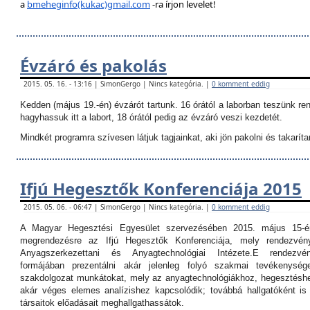
a
bmeheginfo(kukac)gmail.com
-ra írjon levelet!
Évzáró és pakolás
2015. 05. 16. - 13:16 | SimonGergo | Nincs kategória. |
0 komment eddig
Kedden (május 19.-én) évzárót tartunk. 16 órától a laborban teszünk re
hagyhassuk itt a labort, 18 órától pedig az évzáró veszi kezdetét.
Mindkét programra szívesen látjuk tagjainkat, aki jön pakolni és takarítan
Ifjú Hegesztők Konferenciája 2015
2015. 05. 06. - 06:47 | SimonGergo | Nincs kategória. |
0 komment eddig
A Magyar Hegesztési Egyesület szervezésében 2015. május 15-é
megrendezésre az Ifjú Hegesztők Konferenciája, mely rendezvé
Anyagszerkezettani és Anyagtechnológiai Intézete.
E rendezvé
formájában prezentálni akár jelenleg folyó szakmai tevékenység
szakdolgozat munkátokat, mely az anyagtechnológiákhoz, hegesztéshe
akár véges elemes analízishez kapcsolódik; továbbá hallgatóként i
társaitok előadásait meghallgathassátok.