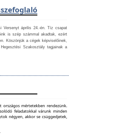
sszefoglaló
i Versenyt április 24.-én. Tíz csapat
óink is szép számmal akadtak, ezért
en. Köszönjük a cégek képviselőinek,
egesztési Szakosztály tagjainak a
mét országos mértetekben rendezünk.
csolódó feladatokkal várunk minden
ytok négyen, akkor se csüggedjetek,
.