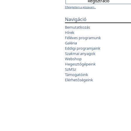
Elfelejtettem a jelszavam...
Navigáció
Bemutatkozás
Hírek
Féléves programunk
Galéria
Eddigi programjaink
Szakmai anyagok
Webshop
Hegesztőgépeink
SzMSz
Támogatóink
Elérhetőségeink