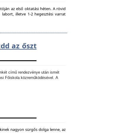
ján az első oktatási héten. A rövid
bort, illetve 1-2 hegesztési varrat
zdd az őszt
Ankét című rendezvénye után ismét
osi Főiskola közreműködésével.
A
kinek nagyon sürgős dolga lenne, az