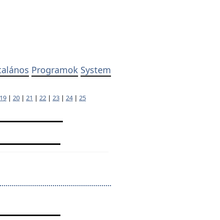
talános
Programok
System
19
|
20
|
21
|
22
|
23
|
24
|
25