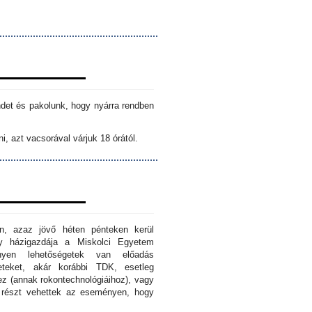
ndet és pakolunk, hogy nyárra rendben
i, azt vacsorával várjuk 18 órától.
n, azaz jövő héten pénteken kerül
ny házigazdája a Miskolci Egyetem
nyen lehetőségetek van előadás
eteket, akár korábbi TDK, esetleg
z (annak rokontechnológiáihoz), vagy
s részt vehettek az eseményen, hogy