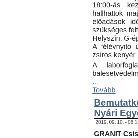
18:00-ás kez
hallhattok ma
előadások id
szükséges fel
Helyszín: G-ép
A félévnyitó 
zsíros kenyér.
A laborfogl
balesetvédelm
...
Tovább
Bemutatk
Nyári Egy
2019. 09. 10. - 08:
GRANIT Csis