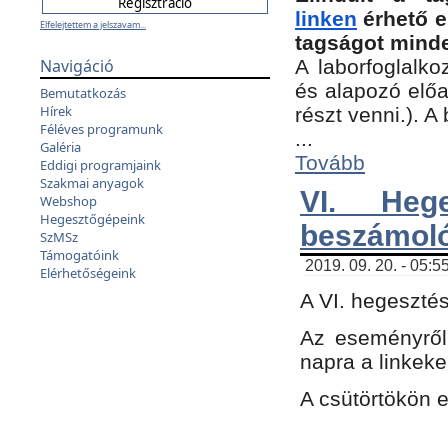
linken
érhető e
Elfelejtettem a jelszavam...
tagságot minde
Navigáció
A laborfoglalko
és alapozó előa
Bemutatkozás
Hírek
részt venni.). 
Féléves programunk
...
Galéria
Tovább
Eddigi programjaink
Szakmai anyagok
VI. Heg
Webshop
Hegesztőgépeink
beszámol
SzMSz
Támogatóink
2019. 09. 20. - 05:5
Elérhetőségeink
A VI. hegeszté
Az eseményről
napra a linkeke
A csütörtökön 