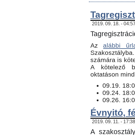
Tagregiszt
2019. 09. 18. - 04:5
Tagregisztráci
Az
alábbi űrl
Szakosztályba.
számára is köte
​A kötelező b
oktatáson minde
09.19. 18:0
09.24. 18:0
09.26. 16:0
Évnyitó, f
2019. 09. 11. - 17:3
A szakosztál