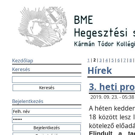
Kezdőlap
1
|
2
|
3
|
4
|
5
|
6
|
7
|
8
Hírek
Keresés
3. heti p
2019. 09. 23. - 05:
Bejelentkezés
A héten kedden
18 között lesz 
kötelező előad
Elindult a ta