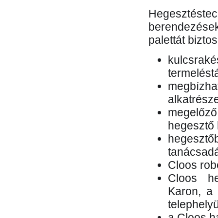
Hegesztés
berendezések 
palettát bizto
kulcsr
termelés
megbízh
alkatrésze
megelőző
hegesztő 
hegesztő
tanácsad
Cloos rob
Cloos he
Karon, a 
telephely
a Cloos h