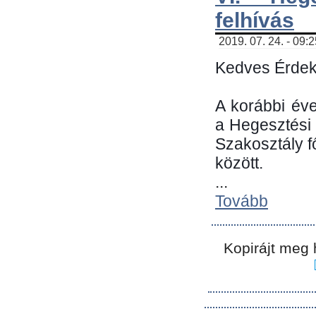
felhívás
2019. 07. 24. - 09:
Kedves Érdek
A korábbi év
a Hegesztési
Szakosztály 
között.
...
Tovább
Kopirájt meg 