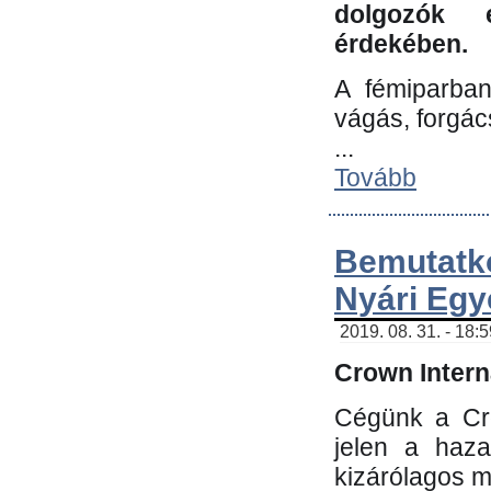
dolgozók 
érdekében.
A fémiparba
vágás, forgác
...
Tovább
Bemutatk
Nyári Egy
2019. 08. 31. - 18:
Crown Interna
Cégünk a Cro
jelen a haz
kizárólagos m