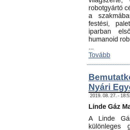
világszerte
robotgyártó c
a szakmában:
festési, pale
iparban els
humanoid robo
...
Tovább
Bemutatk
Nyári Egy
2019. 08. 27. - 18:
Linde Gáz Ma
A Linde Gáz
különleges 