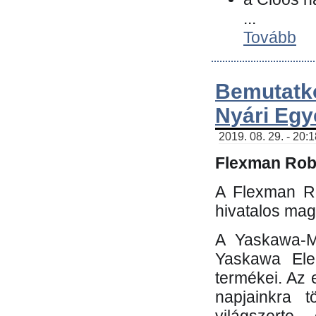
...
Tovább
Bemutatk
Nyári Egy
2019. 08. 29. - 20:
Flexman Robo
A Flexman Ro
hivatalos mag
A Yaskawa-Mo
Yaskawa Elec
termékei. Az e
napjainkra t