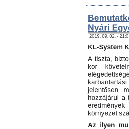
Bemutatk
Nyári Egy
2019. 09. 02. - 21:
KL-System Kf
A tiszta, bi
kor követe
elégedettség
karbantartás
jelentősen m
hozzájárul a
eredmények e
környezet sz
Az ilyen mu