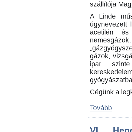
szállítója Ma
A Linde műs
úgynevezett 
acetilén és
nemesgáz
„gázgyógysze
gázok, vizsg
ipar szin
kereskedele
gyógyászatb
Cégünk a leg
...
Tovább
VI. Heg