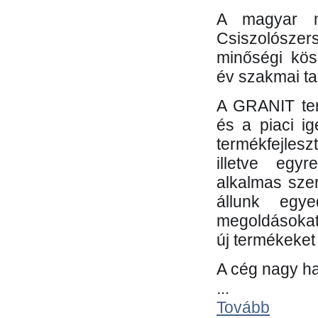
A magyar m
Csiszolósze
minőségi kös
év szakmai tap
A GRANIT ter
és a piaci i
termékfejles
illetve egy
alkalmas sze
állunk egye
megoldásokat
új termékeket 
A cég nagy ha
...
Tovább