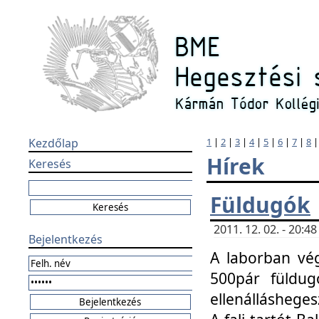
Kezdőlap
1
|
2
|
3
|
4
|
5
|
6
|
7
|
8
Hírek
Keresés
Füldugók
2011. 12. 02. - 20:
Bejelentkezés
A laborban vég
500pár füldugó
ellenállásheges