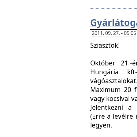
Gyárlátoga
2011. 09. 27. - 05:
Sziasztok!
Október 21.-é
Hungária kf
vágóasztalokat
Maximum 20 fő
vagy kocsival 
Jelentkezni a 
(Erre a levélre 
legyen.