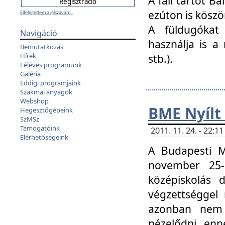
A fali tartót B
ezúton is köszö
Elfelejtettem a jelszavam...
A füldugókat
Navigáció
használja is a 
Bemutatkozás
Hírek
stb.).
Féléves programunk
Galéria
Eddigi programjaink
Szakmai anyagok
Webshop
BME Nyílt
Hegesztőgépeink
SzMSz
Támogatóink
2011. 11. 24. - 22:
Elérhetőségeink
A Budapesti 
november 25-
középiskolás d
végzettséggel
azonban nem 
nézelődni, enn