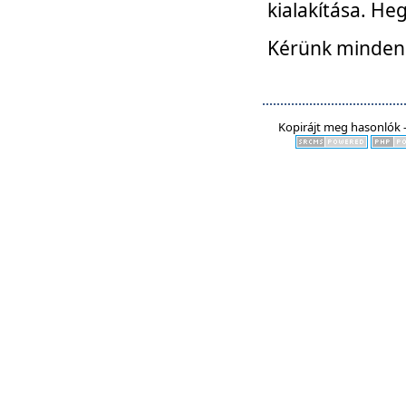
kialakítása. He
Kérünk mindenki
Kopirájt meg hasonlók -