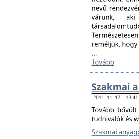
nevű rendezvén
várunk, aki
társadalomtud
Természetesen
reméljük, hogy
...
Tovább
Szakmai 
2011. 11. 17. - 13:
Tovább bővült 
tudnivalók és 
Szakmai anyag