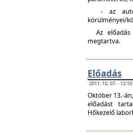
- az autóipa
körülményei/k
Az előadás
megtartva.
Előadás
2011. 10. 07. - 12:
Október 13.-án,
előadást tar
Hőkezelő labor