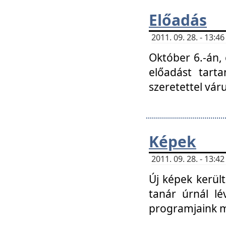
Előadás
2011. 09. 28. - 13:
Október 6.-án,
előadást tart
szeretettel vá
Képek
2011. 09. 28. - 13:
Új képek kerülte
tanár úrnál lé
programjaink m