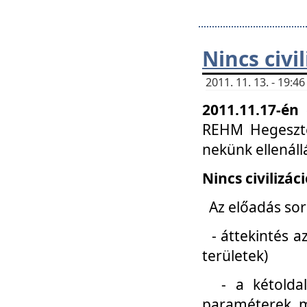
Nincs civi
2011. 11. 13. - 19:
2011.11.17-én
REHM Hegeszté
nekünk ellenál
Nincs civilizác
Az előadás sorá
- áttekintés az
területek)
- a kétoldali 
paraméterek, m