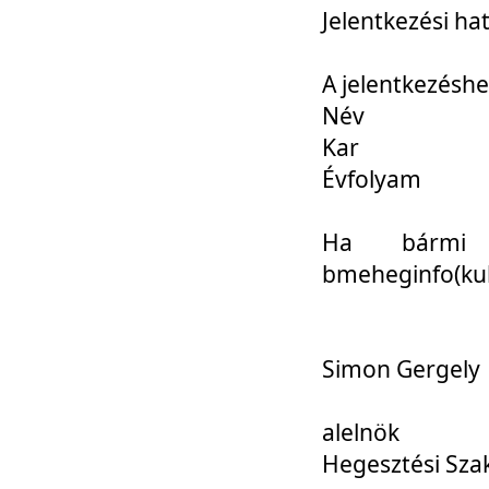
Jelentkezési ha
A jelentkezéshe
Név
Kar
Évfolyam
Ha bármi 
bmeheginfo(kuk
Simon Gergely
alelnök
Hegesztési Sza