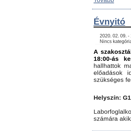
Évnyitó
    2020. 02. 09. - 19:30 | SimonGergo | 

    Nincs kategória
A szakosztá
18:00-ás ke
hallhattok ma
előadások id
szükséges fe
Helyszín: G
Laborfoglalk
számára akik