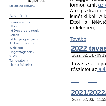
formot, amit
az 
Elfelejtettem a jelszavam...
A regisztráció e
Navigáció
ismét ki kell. A
Ettől a félév
Bemutatkozás
Hírek
érdekében,
Féléves programunk
...
Galéria
Tovább
Eddigi programjaink
Szakmai anyagok
2022 tava
Webshop
Hegesztőgépeink
2022. 02. 14. - 09:1
SzMSz
Támogatóink
Tavasszal újr
Elérhetőségeink
részletet az
alá
2021/2022/
2022. 02. 03. - 11:5