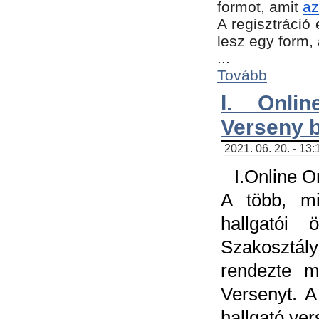
formot, amit
az
A regisztráció 
lesz egy form,
...
Tovább
I. Onli
Verseny 
2021. 06. 20. - 13
I.Online 
A több, mi
hallgatói
Szakosztál
rendezte m
Versenyt. A
hallgató ve