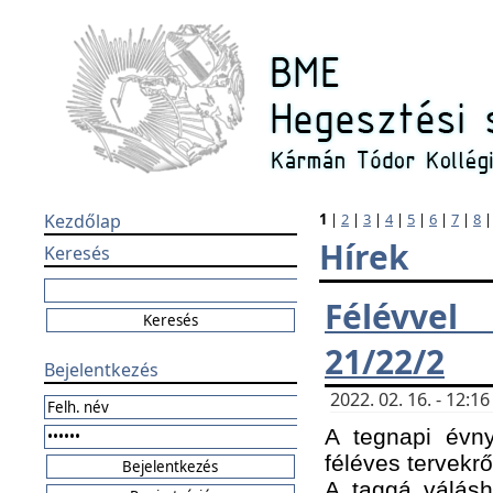
Kezdőlap
1
|
2
|
3
|
4
|
5
|
6
|
7
|
8
Hírek
Keresés
Félévvel
21/22/2
Bejelentkezés
2022. 02. 16. - 12:
A tegnapi évny
féléves tervekrő
A taggá válásho