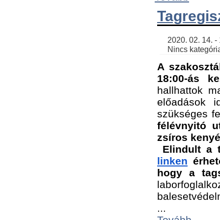
Tagregis
    2020. 02. 14. - 18:56 | SimonGergo | 

    Nincs kategória
A szakosztá
18:00-ás ke
hallhattok ma
előadások id
szükséges fe
félévnyitó u
zsíros kenyé
Elindult a 
linken
 érhet
hogy a tags
laborfogla
balesetvédel
...
Tovább