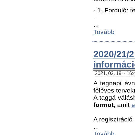
- 1. Forduló: 
-
...
Tovább
2020/21
informác
2021. 02. 19. - 16
A tegnapi évn
féléves tervek
A taggá válásh
formot
, amit
e
A regisztráció 
...
Tovább