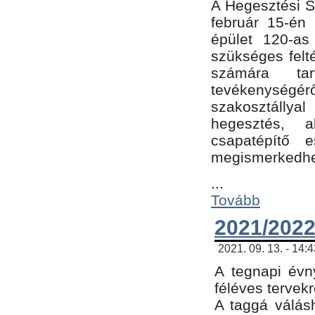
A Hegesztési Sz
február 15-én 
épület 120-a
szükséges felt
számára tar
tevékenységéről
szakosztálly
hegesztés, 
csapatépítő e
megismerkedhet
...
Tovább
2021/2022
2021. 09. 13. - 14:
A tegnapi évny
féléves tervekr
A taggá válásh