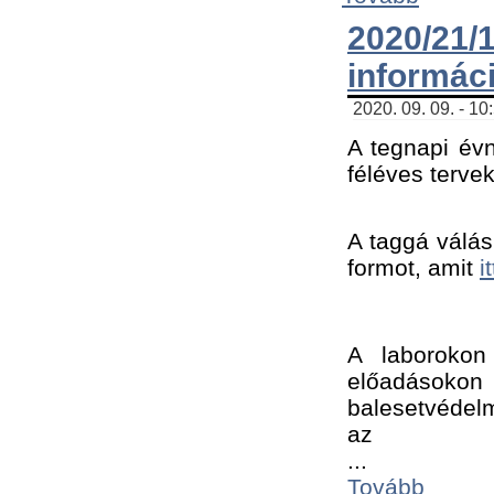
2020/21
informác
2020. 09. 09. - 10
A tegnapi évn
féléves tervek
A taggá válásh
formot, amit 
i
A laborokon 
előadásokon 
balesetvédelm
az ﻿
...
Tovább