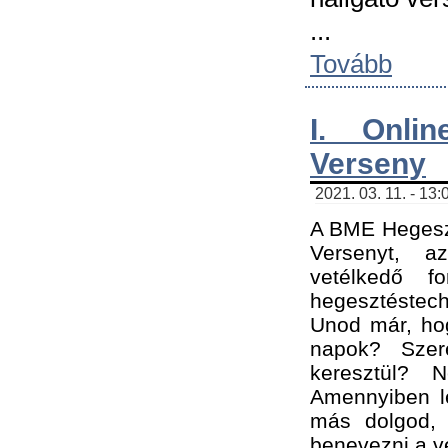
...
Tovább
I. Onli
Verseny
2021. 03. 11. - 13:
A BME Hegeszt
Versenyt, a
vetélkedő f
hegesztéstec
Unod már, hog
napok? Szer
keresztül? 
Amennyiben le
más dolgod,
benevezni a ve