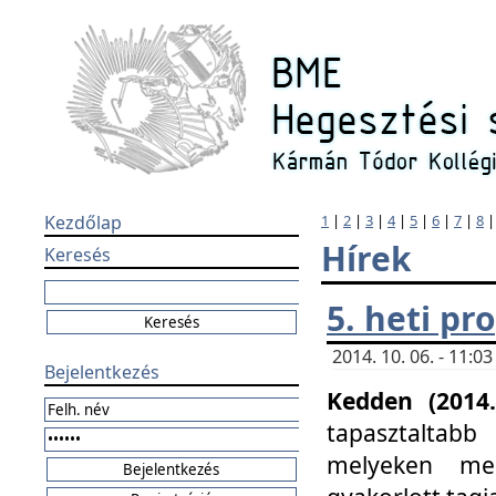
Kezdőlap
1
|
2
|
3
|
4
|
5
|
6
|
7
|
8
Hírek
Keresés
5. heti p
2014. 10. 06. - 11:
Bejelentkezés
Kedden (2014.
tapasztaltabb
melyeken meg