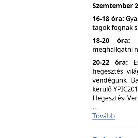
Szemtember 25
16-18 óra:
Gyak
tagok fognak s
18-20 óra:
meghallgatni m
20-22 óra:
Es
hegesztés vilá
vendégünk Ba
kerülő YPIC201
Hegesztési Ver
...
Tovább