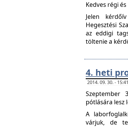
Kedves régi és 
Jelen kérdőí
Hegesztési Sza
az eddigi tag
töltenie a kérd
4. heti p
2014. 09. 30. - 15
Szeptember 3
pótlására lesz
A laborfoglal
várjuk, de t