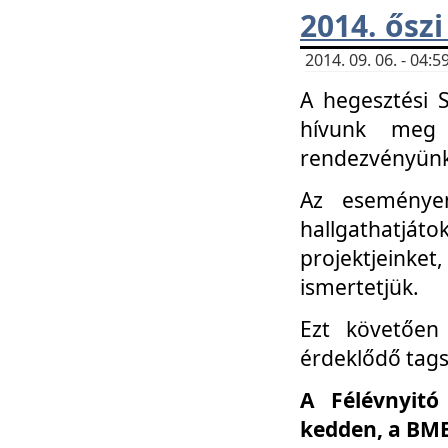
2014. őszi
2014. 09. 06. - 04
A hegesztési 
hívunk meg 
rendezvényünk
Az eseménye
hallgathatjáto
projektjeink
ismertetjük.
Ezt követően 
érdeklődő tag
A Félévnyitó
kedden, a BME