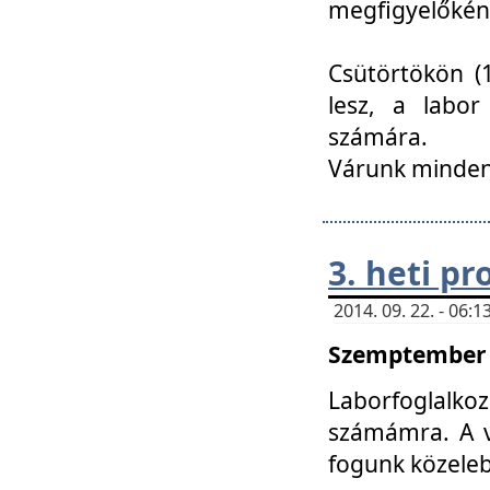
megfigyelőkén
Csütörtökön (1
lesz, a labor
számára.
Várunk mindenk
3. heti p
2014. 09. 22. - 06
Szemptember 2
Laborfoglalk
számámra. A ve
fogunk közele