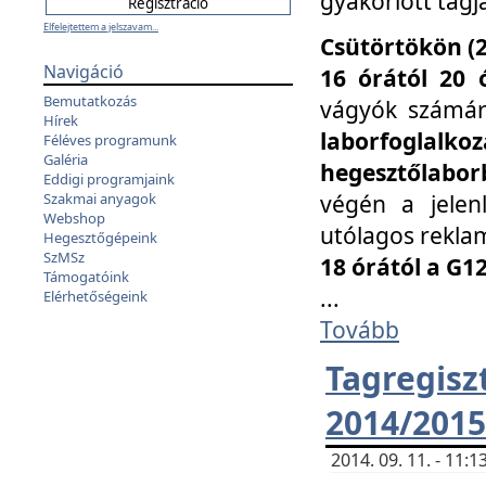
gyakorlott tagj
Elfelejtettem a jelszavam...
Csütörtökön (2
Navigáció
16 órától 20 
Bemutatkozás
vágyók számá
Hírek
laborfoglal
Féléves programunk
Galéria
hegesztőlaborb
Eddigi programjaink
végén a jelenl
Szakmai anyagok
Webshop
utólagos reklam
Hegesztőgépeink
SzMSz
18 órától a G1
Támogatóink
...
Elérhetőségeink
Tovább
Tagreg
2014/2015
2014. 09. 11. - 11