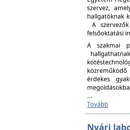
szervez, amel
hallgatóknak k
A szervezők
felsőoktatási 
A szakmai p
hallgathatna
kötéstechnológ
közreműködő i
érdekes gyak
megoldásokba
...
Tovább
Nyári lab