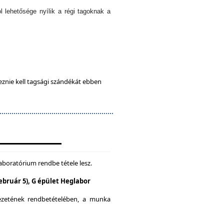
l lehetősége nyílik a régi tagoknak a
eznie kell tagsági szándékát ebben
aboratórium rendbe tétele lesz.
Február 5), G épület Heglabor
yezetének rendbetételében, a munka