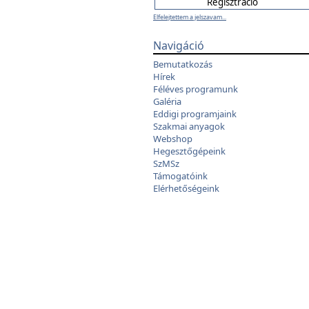
Elfelejtettem a jelszavam...
Navigáció
Bemutatkozás
Hírek
Féléves programunk
Galéria
Eddigi programjaink
Szakmai anyagok
Webshop
Hegesztőgépeink
SzMSz
Támogatóink
Elérhetőségeink