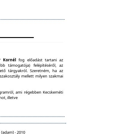
r Kornél
fog előadást tartani az
b támogatója) felépítéséről, az
ető tárgyakról. Szeretném, ha az
 szakosztály mellett milyen szakmai
ramról, ami régebben Kecskeméti
ot, illetve
 [adam] - 2010