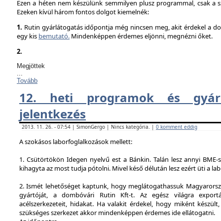
Ezen a héten nem készülünk semmilyen plusz programmal, csak a sz
Ezeken kívül három fontos dolgot kiemelnék:
1.
Rutin gyárlátogatás időpontja még nincsen meg, akit érdekel a dol
egy kis
bemutató.
Mindenképpen érdemes eljönni, megnézni őket.
2.
Megjöttek
...
Tovább
12. heti programok és gyárl
jelentkezés
2013. 11. 26. - 07:54 | SimonGergo | Nincs kategória. |
0 komment eddig
A szokásos laborfoglalkozások mellett:
1. Csütörtökön Idegen nyelvű est a Bánkin. Talán lesz annyi BME-s
kihagyta az most tudja pótolni. Mivel késő délután lesz ezért üti a la
2. Ismét lehetőséget kaptunk, hogy meglátogathassuk Magyarorsz
gyártóját, a dombóvári Rutin Kft-t. Az egész világra exportá
acélszerkezeteit, hidakat. Ha valakit érdekel, hogy miként készült,
szükséges szerkezet akkor mindenképpen érdemes ide ellátogatni.