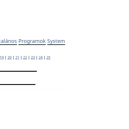
talános
Programok
System
19
|
20
|
21
|
22
|
23
|
24
|
25