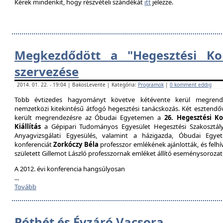
Kérek mindenkit, hogy részvételi szándékát
itt
jelezze.
Megkezdődött a "Hegesztési Kon
szervezése
2014. 01. 22. - 19:04 | BakosLevente | Kategória:
Programok
|
0 komment eddig
Több évtizedes hagyományt követve kétévente kerül megrende
nemzetközi kitekintésű átfogó hegesztési tanácskozás. Két esztendőv
került megrendezésre az Óbudai Egyetemen a
26. Hegesztési K
Kiállítás
a Gépipari Tudományos Egyesület Hegesztési Szakosztály
Anyagvizsgálati Egyesülés, valamint a házigazda, Óbudai Egy
konferenciát
Zorkóczy Béla
professzor emlékének ajánlották, és felhí
született Gillemot László professzornak emléket állító eseménysorozat
A 2012. évi konferencia hangsúlyosan
...
Tovább
Póthét és Évzáró Vacsora