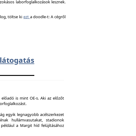
okásos laborfoglalkozások lesznek.
og, töltse ki
ezt
a doodle-t: A cégről
átogatás
 előadó is mint OE-s. Aki az előzőt
borfoglalkozást.
ág egyik legnagyobb acélszerkezet
lnak hullámvasutakat, stadionok
 például a Margit híd felújításához