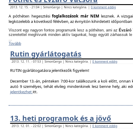
2013. 12. 15. - 21:04 | SimonGergo | Nincs kategória. |
0 komment eddig
A póthéten hegesztési
foglalkozások már NEM
lesznek. A vizsga
legközelebb a következő félévben, az évnyitón kihirdetett időpontban 
Viszont egy nagyon fontos programunk lesz a póthéten, ami az
Évzáró 
szeretettel meghívunk minden aktív tagunkat, hogy együtt zárhassuk le
...
Tovább
Rutin gyárlátogatás
2013. 12. 11. - 07:53 | SimonGergo | Nincs kategória. |
0 komment eddig
RUTIN gyárlátogatásra jelentkezők figyelem!
December 13.-án, pénteken 7:00-kor találkozunk a koli előtt, onnan
autó 9 személyes, tehát elvileg mindenkinek lesz benne hely, aki edd
jelentkezhet
itt.
13. heti programok és a jövő
2013. 12. 01. - 22:02 | SimonGergo | Nincs kategória. |
0 komment eddig