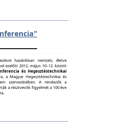
ferencia"
zésre hazánkban nemzeti, illetve
el ezelőtt 2012. május 10–12. között
onferencia és Hegesztéstechnikai
a, a Magyar Hegesztéstechnikai és
etem szervezésében. A rendezők a
vták a résztvevők figyelmét a 100 éve
ra.