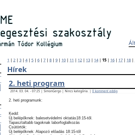
Ál
1
|
2
|
3
|
4
|
5
|
6
|
7
|
8
|
9
|
10
|
11
|
12
|
13
|
14
|
15
|
16
|
17
|
18
|
Hírek
2. heti program
2014. 03. 04. - 07:25 | SimonGergo | Nincs kategória. |
0 komment eddig
2. heti programunk:
Kedd:
Új belépőknek: balesetvédelmi oktatás18:15-től.
Tapasztaltabb tagoknak laborfoglalkozás
Csütörtök:
Új belépőknek: Alapozó előadás 18:15-től