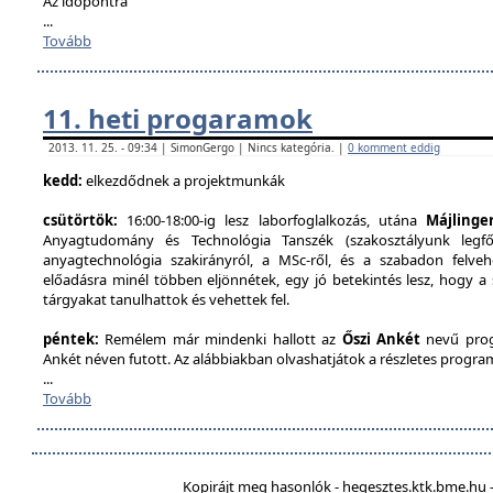
Az időpontra
...
Tovább
11. heti progaramok
2013. 11. 25. - 09:34 | SimonGergo | Nincs kategória. |
0 komment eddig
kedd:
elkezdődnek a projektmunkák
csütörtök:
16:00-18:00-ig lesz laborfoglalkozás, utána
Májlinge
Anyagtudomány és Technológia Tanszék (szakosztályunk legfőb
anyagtechnológia szakirányról, a MSc-ről, és a szabadon felveh
előadásra minél többen eljönnétek, egy jó betekintés lesz, hogy a
tárgyakat tanulhattok és vehettek fel.
péntek:
Remélem már mindenki hallott az
Őszi Ankét
nevű prog
Ankét néven futott. Az alábbiakban olvashatjátok a részletes program
...
Tovább
Kopirájt meg hasonlók - hegesztes.ktk.bme.hu -