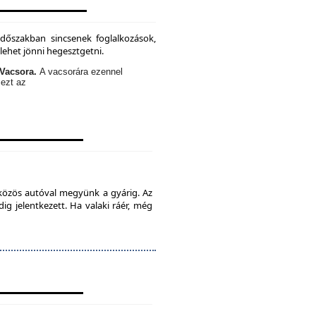
időszakban sincsenek foglalkozások,
lehet jönni hegesztgetni.
Vacsora.
A vacsorára ezennel
 ezt az
 közös autóval megyünk a gyárig. Az
ig jelentkezett. Ha valaki ráér, még