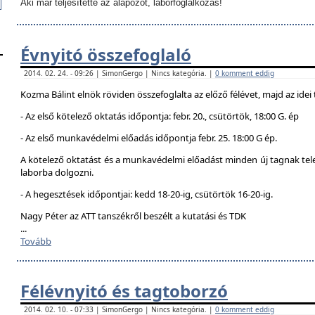
Aki már teljesítette az alapozót, laborfoglalkozás!
Évnyitó összefoglaló
2014. 02. 24. - 09:26 | SimonGergo | Nincs kategória. |
0 komment eddig
Kozma Bálint elnök röviden összefoglalta az előző félévet, majd az idei 
- Az első kötelező oktatás időpontja: febr. 20., csütörtök, 18:00 G. ép
- Az első munkavédelmi előadás időpontja febr. 25. 18:00 G ép.
A kötelező oktatást és a munkavédelmi előadást minden új tagnak telej
laborba dolgozni.
- A hegesztések időpontjai: kedd 18-20-ig, csütörtök 16-20-ig.
Nagy Péter az ATT tanszékről beszélt a kutatási és TDK
...
Tovább
Félévnyitó és tagtoborzó
2014. 02. 10. - 07:33 | SimonGergo | Nincs kategória. |
0 komment eddig