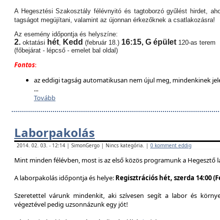
A Hegesztési Szakosztály félévnyitó és tagtoborzó gyűlést hirdet, aho
tagságot megújítani, valamint az újonnan érkezőknek a csatlakozásra!
Az esemény időpontja és helyszíne:
2.
hét
Kedd
16:15,
G épület
oktatási
,
(február 18.)
120-as terem
(főbejárat - lépcső - emelet bal oldal)
Fontos
:
az eddigi tagság automatikusan nem újul meg, mindenkinek jel
...
Tovább
Laborpakolás
2014. 02. 03. - 12:14 | SimonGergo | Nincs kategória. |
0 komment eddig
Mint minden félévben, most is az első közös programunk a Hegesztő l
A laborpakolás időpontja és helye:
Regisztrációs hét, szerda 14:00 (
Szeretettel várunk mindenkit, aki szívesen segít a labor és körn
végeztével pedig uzsonnázunk egy jót!