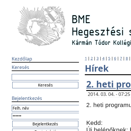
Kezdőlap
1
|
2
|
3
|
4
|
5
|
6
|
7
|
8
Hírek
Keresés
2. heti p
2014. 03. 04. - 07:
Bejelentkezés
2. heti program
Kedd:
Új belépőknek: 