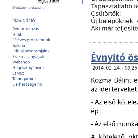
Tapasztaltabb t
Elfelejtettem a jelszavam...
Csütörtök:
Navigáció
Új belépőknek: 
Aki már teljesít
Bemutatkozás
Hírek
Féléves programunk
Galéria
Eddigi programjaink
Évnyitó ö
Szakmai anyagok
Webshop
2014. 02. 24. - 09:
Hegesztőgépeink
SzMSz
Kozma Bálint el
Támogatóink
Elérhetőségeink
az idei terveket
- Az első kötele
ép
- Az első munka
A kötelező ok