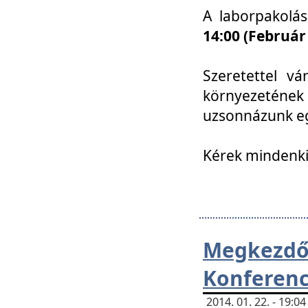
A laborpakolá
14:00 (Február
Szeretettel vá
környezetének
uzsonnázunk eg
Kérek mindenki
Megkezd
Konferenc
2014. 01. 22. - 19: