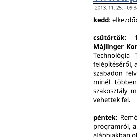
2013. 11. 25. - 09
kedd:
elkezdő
csütörtök:
Májlinger Ko
Technológia 
felépítéséről,
szabadon felv
minél többen
szakosztály m
vehettek fel.
péntek:
Remél
programról, a
alábbiakban ol