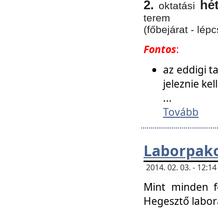
2.
hé
oktatási
terem
(főbejárat - lépc
Fontos
:
az eddigi 
jeleznie ke
...
Tovább
Laborpako
2014. 02. 03. - 12:
Mint minden f
Hegesztő labor