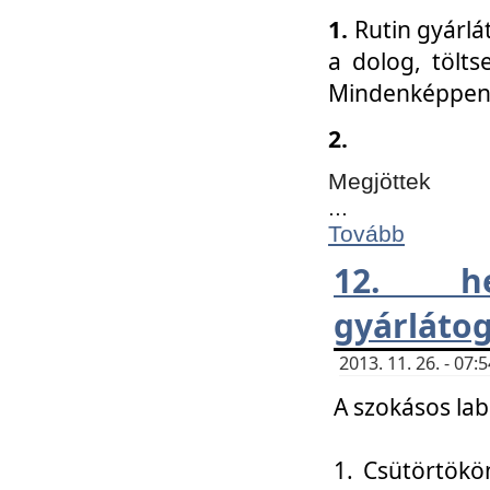
1.
Rutin gyárlá
a dolog, tölts
Mindenképpen 
2.
Megjöttek
...
Tovább
12. h
gyárlátog
2013. 11. 26. - 07
A szokásos lab
1. Csütörtökö