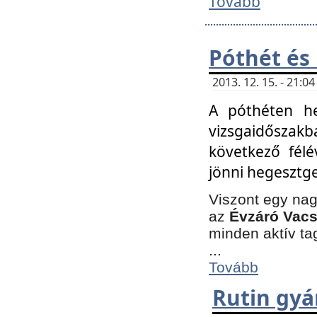
Tovább
Póthét és
2013. 12. 15. - 21:
A póthéten he
vizsgaidőszak
következő félé
jönni hegesztge
Viszont egy nag
az
Évzáró Vacs
minden aktív ta
...
Tovább
Rutin gyá