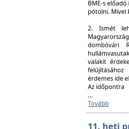
BME-s előadó i
pótolni. Mivel 
2. Ismét le
Magyarország
dombóvári R
hullámvasuta
valakit érdek
felújításáh
érdemes ide el
Az időpontra
...
Tovább
11. heti