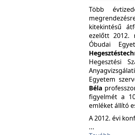
Több évtize
megrendezésr
kitekintésű á
ezelőtt 2012.
Óbudai Egy
Hegesztéstechn
Hegesztési Sz
Anyagvizsgála
Egyetem szerv
Béla
professzor
figyelmét a 10
emléket állító
A 2012. évi ko
...