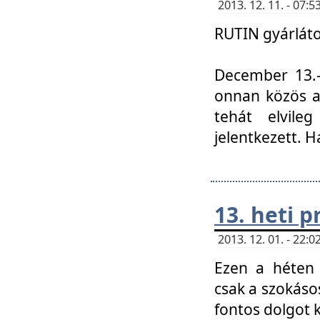
2013. 12. 11. - 07
RUTIN gyárláto
December 13.-á
onnan közös a
tehát elvile
jelentkezett. H
13. heti 
2013. 12. 01. - 22
Ezen a héten
csak a szokáso
fontos dolgot 