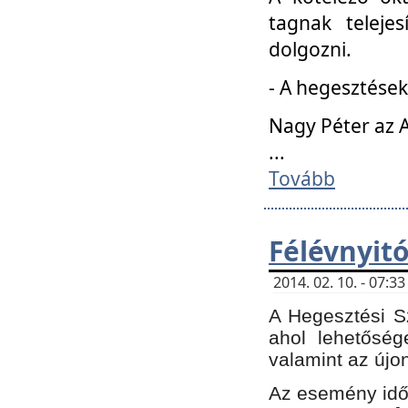
tagnak teleje
dolgozni.
- A hegesztések
Nagy Péter az A
...
Tovább
Félévnyit
2014. 02. 10. - 07:
A Hegesztési Sz
ahol lehetőség
valamint az újo
Az esemény időp